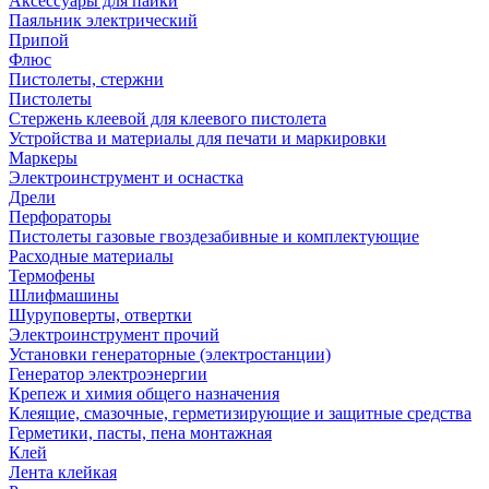
Аксессуары для пайки
Паяльник электрический
Припой
Флюс
Пистолеты, стержни
Пистолеты
Стержень клеевой для клеевого пистолета
Устройства и материалы для печати и маркировки
Маркеры
Электроинструмент и оснастка
Дрели
Перфораторы
Пистолеты газовые гвоздезабивные и комплектующие
Расходные материалы
Термофены
Шлифмашины
Шуруповерты, отвертки
Электроинструмент прочий
Установки генераторные (электростанции)
Генератор электроэнергии
Крепеж и химия общего назначения
Клеящие, смазочные, герметизирующие и защитные средства
Герметики, пасты, пена монтажная
Клей
Лента клейкая