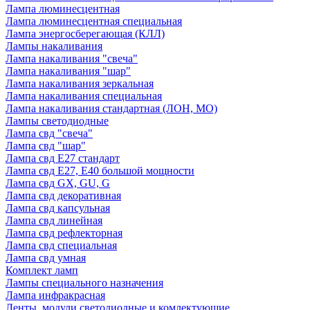
Лампа люминесцентная
Лампа люминесцентная специальная
Лампа энергосберегающая (КЛЛ)
Лампы накаливания
Лампа накаливания "свеча"
Лампа накаливания "шар"
Лампа накаливания зеркальная
Лампа накаливания специальная
Лампа накаливания стандартная (ЛОН, МО)
Лампы светодиодные
Лампа свд "свеча"
Лампа свд "шар"
Лампа свд E27 стандарт
Лампа свд E27, Е40 большой мощности
Лампа свд GX, GU, G
Лампа свд декоративная
Лампа свд капсульная
Лампа свд линейная
Лампа свд рефлекторная
Лампа свд специальная
Лампа свд умная
Комплект ламп
Лампы специального назначения
Лампа инфракрасная
Ленты, модули светодиодные и комлектующие