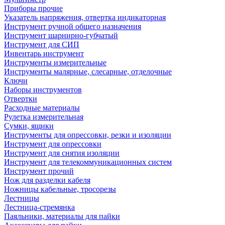
Приборы прочие
Указатель напряжения, отвертка индикаторная
Инструмент ручной общего назначения
Инструмент шарнирно-губчатый
Инструмент для СИП
Инвентарь инструмент
Инструменты измерительные
Инструменты малярные, слесарные, отделочные
Ключи
Наборы инструментов
Отвертки
Расходные материалы
Рулетка измерительная
Сумки, ящики
Инструменты для опрессовки, резки и изоляции
Инструмент для опрессовки
Инструмент для снятия изоляции
Инструмент для телекоммуникационных систем
Инструмент прочий
Нож для разделки кабеля
Ножницы кабельные, тросорезы
Лестницы
Лестница-стремянка
Паяльники, материалы для пайки