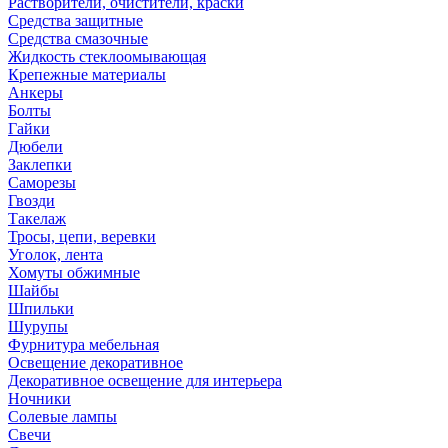
Растворители, очистители, краски
Средства защитные
Средства смазочные
Жидкость стеклоомывающая
Крепежные материалы
Анкеры
Болты
Гайки
Дюбели
Заклепки
Саморезы
Гвозди
Такелаж
Тросы, цепи, веревки
Уголок, лента
Хомуты обжимные
Шайбы
Шпильки
Шурупы
Фурнитура мебельная
Освещение декоративное
Декоративное освещение для интерьера
Ночники
Солевые лампы
Свечи