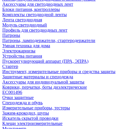
Аксессуары для светодиодных лент
Блоки питания, контроллеры
Комплекты светодиодной ленты
Лента светодиодная
Модуль светодиодный
Профиль для светодиодных лент
Патроны
Патроны, ламподержатели, стартеродержатели
Умная техника для дома
Электрокарнизы
Устройства питания
Пускорегулирующий аппарат (ПРА, ЭПРА)
Стартер
Инструмент, измерительные приборы и средства защиты
Защитные материалы и спецодежда
Аксессуары для индивидуальной защиты
Коврики, перчатки, боты диэлектрические
EC001496
Очки защитные
Спецодежда и обувь
Измерительные приборы, тестеры
Зажим-крокодил, щупы
Искатель скрытой проводки
Клещи электроизмерительные
Мультиметр