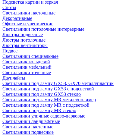
Подсветка картин и зеркал
Споты
Светильники настольные
Декоративные
Офисные и ученические
Светильники потолочные интерьерные
Люстры подвесные
Люстры потолочные
Люстры-вентиляторы
Подвес
Светильники специальные
Светильник кольцевой
Светильник мебельный
Светильники точечные
Даунлайты
Светильники под лампу GX53, GX70 металл/пластик
Светильники под лампу GX53 с подсветкой
Светильники под лампу GX53 стекло
Светильники под лампу MR металл/полимер
Светильники под лампу MR с подсветкой
Светильники под лампу MR стекло
Светильники уличные садово-парковые
Светильники ландшафтные
Светильники настенные
Светильники подвесные