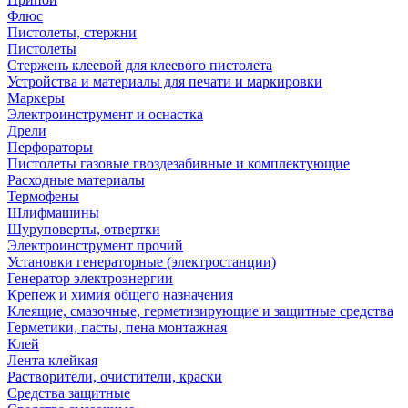
Флюс
Пистолеты, стержни
Пистолеты
Стержень клеевой для клеевого пистолета
Устройства и материалы для печати и маркировки
Маркеры
Электроинструмент и оснастка
Дрели
Перфораторы
Пистолеты газовые гвоздезабивные и комплектующие
Расходные материалы
Термофены
Шлифмашины
Шуруповерты, отвертки
Электроинструмент прочий
Установки генераторные (электростанции)
Генератор электроэнергии
Крепеж и химия общего назначения
Клеящие, смазочные, герметизирующие и защитные средства
Герметики, пасты, пена монтажная
Клей
Лента клейкая
Растворители, очистители, краски
Средства защитные