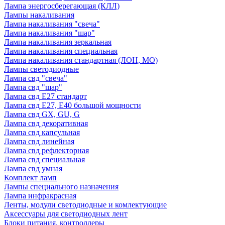
Лампа энергосберегающая (КЛЛ)
Лампы накаливания
Лампа накаливания "свеча"
Лампа накаливания "шар"
Лампа накаливания зеркальная
Лампа накаливания специальная
Лампа накаливания стандартная (ЛОН, МО)
Лампы светодиодные
Лампа свд "свеча"
Лампа свд "шар"
Лампа свд E27 стандарт
Лампа свд E27, Е40 большой мощности
Лампа свд GX, GU, G
Лампа свд декоративная
Лампа свд капсульная
Лампа свд линейная
Лампа свд рефлекторная
Лампа свд специальная
Лампа свд умная
Комплект ламп
Лампы специального назначения
Лампа инфракрасная
Ленты, модули светодиодные и комлектующие
Аксессуары для светодиодных лент
Блоки питания, контроллеры