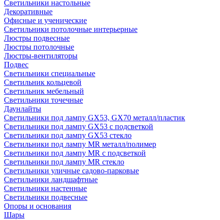
Светильники настольные
Декоративные
Офисные и ученические
Светильники потолочные интерьерные
Люстры подвесные
Люстры потолочные
Люстры-вентиляторы
Подвес
Светильники специальные
Светильник кольцевой
Светильник мебельный
Светильники точечные
Даунлайты
Светильники под лампу GX53, GX70 металл/пластик
Светильники под лампу GX53 с подсветкой
Светильники под лампу GX53 стекло
Светильники под лампу MR металл/полимер
Светильники под лампу MR с подсветкой
Светильники под лампу MR стекло
Светильники уличные садово-парковые
Светильники ландшафтные
Светильники настенные
Светильники подвесные
Опоры и основания
Шары