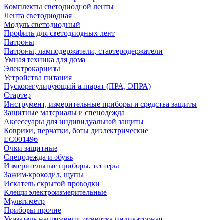
Комплекты светодиодной ленты
Лента светодиодная
Модуль светодиодный
Профиль для светодиодных лент
Патроны
Патроны, ламподержатели, стартеродержатели
Умная техника для дома
Электрокарнизы
Устройства питания
Пускорегулирующий аппарат (ПРА, ЭПРА)
Стартер
Инструмент, измерительные приборы и средства защиты
Защитные материалы и спецодежда
Аксессуары для индивидуальной защиты
Коврики, перчатки, боты диэлектрические
EC001496
Очки защитные
Спецодежда и обувь
Измерительные приборы, тестеры
Зажим-крокодил, щупы
Искатель скрытой проводки
Клещи электроизмерительные
Мультиметр
Приборы прочие
Указатель напряжения, отвертка индикаторная