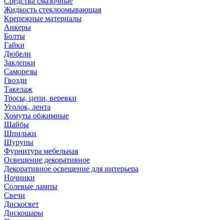
Средства смазочные
Жидкость стеклоомывающая
Крепежные материалы
Анкеры
Болты
Гайки
Дюбели
Заклепки
Саморезы
Гвозди
Такелаж
Тросы, цепи, веревки
Уголок, лента
Хомуты обжимные
Шайбы
Шпильки
Шурупы
Фурнитура мебельная
Освещение декоративное
Декоративное освещение для интерьера
Ночники
Солевые лампы
Свечи
Дискосвет
Дискошары