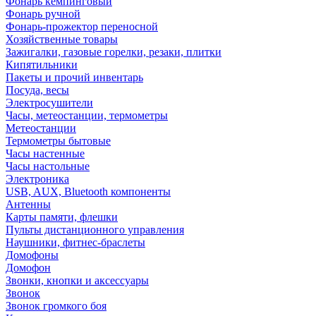
Фонарь кемпинговый
Фонарь ручной
Фонарь-прожектор переносной
Хозяйственные товары
Зажигалки, газовые горелки, резаки, плитки
Кипятильники
Пакеты и прочий инвентарь
Посуда, весы
Электросушители
Часы, метеостанции, термометры
Метеостанции
Термометры бытовые
Часы настенные
Часы настольные
Электроника
USB, AUX, Bluetooth компоненты
Антенны
Карты памяти, флешки
Пульты дистанционного управления
Наушники, фитнес-браслеты
Домофоны
Домофон
Звонки, кнопки и аксессуары
Звонок
Звонок громкого боя