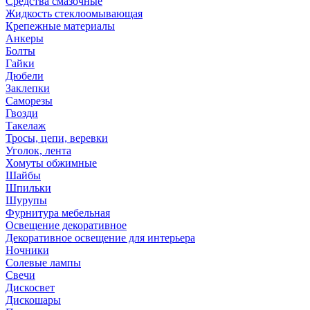
Средства смазочные
Жидкость стеклоомывающая
Крепежные материалы
Анкеры
Болты
Гайки
Дюбели
Заклепки
Саморезы
Гвозди
Такелаж
Тросы, цепи, веревки
Уголок, лента
Хомуты обжимные
Шайбы
Шпильки
Шурупы
Фурнитура мебельная
Освещение декоративное
Декоративное освещение для интерьера
Ночники
Солевые лампы
Свечи
Дискосвет
Дискошары