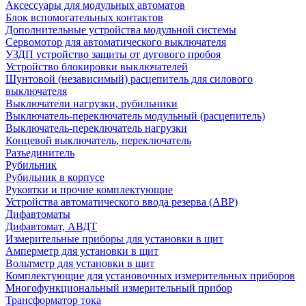
Аксессуары для модульных автоматов
Блок вспомогательных контактов
Дополнительные устройства модульной системы
Сервомотор для автоматического выключателя
УЗДП устройство защиты от дугового пробоя
Устройство блокировки выключателей
Шунтовой (независимый) расцепитель для силового
выключателя
Выключатели нагрузки, рубильники
Выключатель-переключатель модульный (расцепитель)
Выключатель-переключатель нагрузки
Концевой выключатель, переключатель
Разъединитель
Рубильник
Рубильник в корпусе
Рукоятки и прочие комплектующие
Устройства автоматического ввода резерва (АВР)
Дифавтоматы
Дифавтомат, АВДТ
Измерительные приборы для установки в щит
Амперметр для установки в щит
Вольтметр для установки в щит
Комплектующие для установочных измерительных приборов
Многофункциональный измерительный прибор
Трансформатор тока