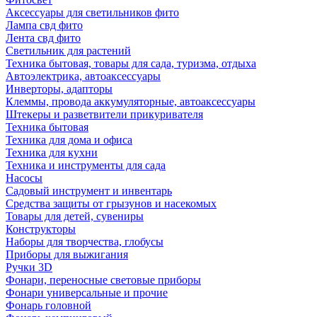
Аксессуары для светильников фито
Лампа свд фито
Лента свд фито
Светильник для растений
Техника бытовая, товары для сада, туризма, отдыха
Автоэлектрика, автоаксессуары
Инверторы, адапторы
Клеммы, провода аккумуляторные, автоаксессуары
Штекеры и разветвители прикуривателя
Техника бытовая
Техника для дома и офиса
Техника для кухни
Техника и инструменты для сада
Насосы
Садовый инструмент и инвентарь
Средства защиты от грызунов и насекомых
Товары для детей, сувениры
Конструкторы
Наборы для творчества, глобусы
Приборы для выжигания
Ручки 3D
Фонари, переносные световые приборы
Фонари универсальные и прочие
Фонарь головной