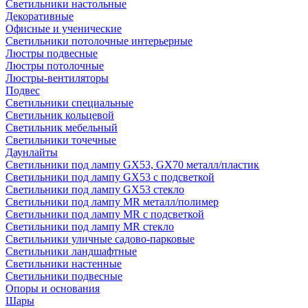
Светильники настольные
Декоративные
Офисные и ученические
Светильники потолочные интерьерные
Люстры подвесные
Люстры потолочные
Люстры-вентиляторы
Подвес
Светильники специальные
Светильник кольцевой
Светильник мебельный
Светильники точечные
Даунлайты
Светильники под лампу GX53, GX70 металл/пластик
Светильники под лампу GX53 с подсветкой
Светильники под лампу GX53 стекло
Светильники под лампу MR металл/полимер
Светильники под лампу MR с подсветкой
Светильники под лампу MR стекло
Светильники уличные садово-парковые
Светильники ландшафтные
Светильники настенные
Светильники подвесные
Опоры и основания
Шары