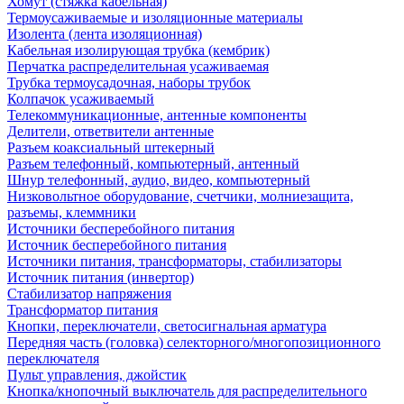
Хомут (стяжка кабельная)
Термоусаживаемые и изоляционные материалы
Изолента (лента изоляционная)
Кабельная изолирующая трубка (кембрик)
Перчатка распределительная усаживаемая
Трубка термоусадочная, наборы трубок
Колпачок усаживаемый
Телекоммуникационные, антенные компоненты
Делители, ответвители антенные
Разъем коаксиальный штекерный
Разъем телефонный, компьютерный, антенный
Шнур телефонный, аудио, видео, компьютерный
Низковольтное оборудование, счетчики, молниезащита,
разъемы, клеммники
Источники бесперебойного питания
Источник бесперебойного питания
Источники питания, трансформаторы, стабилизаторы
Источник питания (инвертор)
Стабилизатор напряжения
Трансформатор питания
Кнопки, переключатели, светосигнальная арматура
Передняя часть (головка) селекторного/многопозиционного
переключателя
Пульт управления, джойстик
Кнопка/кнопочный выключатель для распределительного