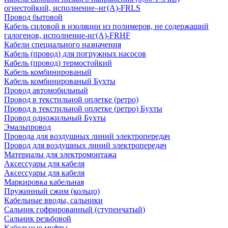
огнестойкий, исполнение–нг(А)-FRLS
Провод бытовой
Кабель силовой в изоляции из полимеров, не содержащий
галогенов, исполнение-нг(А)-FRHF
Кабели специального назначения
Кабель (провод) для погружных насосов
Кабель (провод) термостойкий
Кабель комбинированый
Кабель комбинированый Бухты
Провод автомобильный
Провод в текстильной оплетке (ретро)
Провод в текстильной оплетке (ретро) Бухты
Провод одножильный Бухты
Эмальпровод
Провода для воздушных линий электропередач
Провод для воздушных линий электропередач
Материалы для электромонтажа
Аксессуары для кабеля
Аксессуары для кабеля
Маркировка кабельная
Пружинный сжим (кольцо)
Кабельные вводы, сальники
Сальник гофрированный (ступенчатый)
Сальник резьбовой
Кабельные муфты