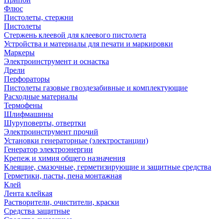
Флюс
Пистолеты, стержни
Пистолеты
Стержень клеевой для клеевого пистолета
Устройства и материалы для печати и маркировки
Маркеры
Электроинструмент и оснастка
Дрели
Перфораторы
Пистолеты газовые гвоздезабивные и комплектующие
Расходные материалы
Термофены
Шлифмашины
Шуруповерты, отвертки
Электроинструмент прочий
Установки генераторные (электростанции)
Генератор электроэнергии
Крепеж и химия общего назначения
Клеящие, смазочные, герметизирующие и защитные средства
Герметики, пасты, пена монтажная
Клей
Лента клейкая
Растворители, очистители, краски
Средства защитные