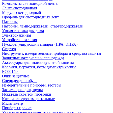
Комплекты светодиодной ленты
Лента светодиодная
Модуль светодиодный
Профиль для светодиодных лент
Патроны
Патроны, ламподержатели, стартеродержатели
Умная техника для дома
Электрокарнизы
Устройства питания
Пускорегулирующий аппарат (ПРА, ЭПРА)
Стартер
Инструмент, измерительные приборы и средства защиты
Защитные материалы и спецодежда
Аксессуары для индивидуальной защиты
Коврики, перчатки, боты диэлектрические
EC001496
Очки защитные
Спецодежда и обувь
Измерительные приборы, тестеры
Зажим-крокодил, щупы
Искатель скрытой проводки
Клещи электроизмерительные
Мультиметр
Приборы прочие
Указатель напряжения, отвертка индикаторная