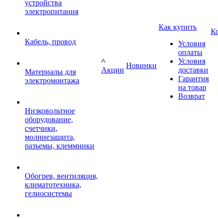
устройства
электропитания
Как купить
К
Кабель, провод
Условия
оплаты
Условия
Новинки
Акции
доставки
Материалы для
Гарантия
электромонтажа
на товар
Возврат
Низковольтное
оборудование,
счетчики,
молниезащита,
разъемы, клеммники
Обогрев, вентиляция,
климатотехника,
гелиосистемы