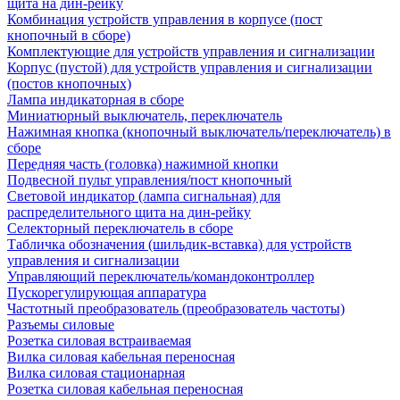
щита на дин-рейку
Комбинация устройств управления в корпусе (пост
кнопочный в сборе)
Комплектующие для устройств управления и сигнализации
Корпус (пустой) для устройств управления и сигнализации
(постов кнопочных)
Лампа индикаторная в сборе
Миниатюрный выключатель, переключатель
Нажимная кнопка (кнопочный выключатель/переключатель) в
сборе
Передняя часть (головка) нажимной кнопки
Подвесной пульт управления/пост кнопочный
Световой индикатор (лампа сигнальная) для
распределительного щита на дин-рейку
Селекторный переключатель в сборе
Табличка обозначения (шильдик-вставка) для устройств
управления и сигнализации
Управляющий переключатель/командоконтроллер
Пускорегулирующая аппаратура
Частотный преобразователь (преобразователь частоты)
Разъемы силовые
Розетка силовая встраиваемая
Вилка силовая кабельная переносная
Вилка силовая стационарная
Розетка силовая кабельная переносная