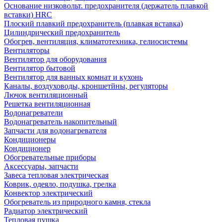
Основание низковольт. предохранителя (держатель плавкой
вставки) HRC
Плоский плавкий предохранитель (плавкая вставка)
Цилиндрический предохранитель
Обогрев, вентиляция, климатотехника, гелиосистемы
Вентиляторы
Вентилятор для оборудования
Вентилятор бытовой
Вентилятор для ванных комнат и кухонь
Каналы, воздуховоды, кроншетйны, регуляторы
Лючок вентиляционный
Решетка вентиляционная
Водонагреватели
Водонагреватель накопительный
Запчасти для водонагревателя
Кондиционеры
Кондиционер
Обогревательные приборы
Аксессуары, запчасти
Завеса тепловая электрическая
Коврик, одеяло, подушка, грелка
Конвектор электрический
Обогреватель из природного камня, стекла
Радиатор электрический
Тепловая пушка