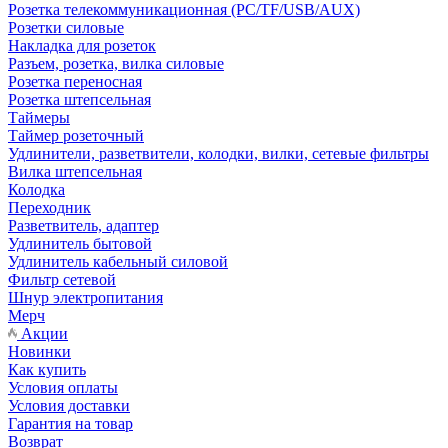
Розетка телекоммуникационная (PC/TF/USB/AUX)
Розетки силовые
Накладка для розеток
Разъем, розетка, вилка силовые
Розетка переносная
Розетка штепсельная
Таймеры
Таймер розеточный
Удлинители, разветвители, колодки, вилки, сетевые фильтры
Вилка штепсельная
Колодка
Переходник
Разветвитель, адаптер
Удлинитель бытовой
Удлинитель кабельный силовой
Фильтр сетевой
Шнур электропитания
Мерч
Акции
Новинки
Как купить
Условия оплаты
Условия доставки
Гарантия на товар
Возврат