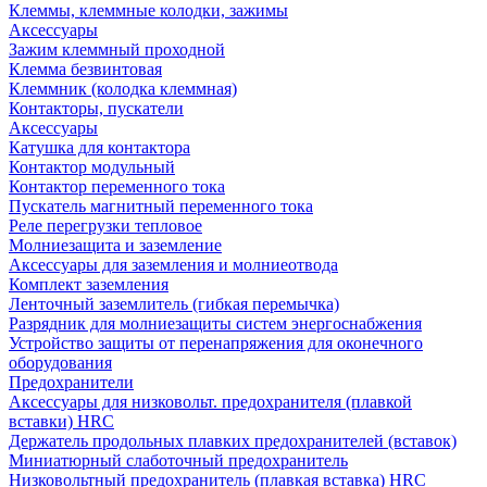
Клеммы, клеммные колодки, зажимы
Аксессуары
Зажим клеммный проходной
Клемма безвинтовая
Клеммник (колодка клеммная)
Контакторы, пускатели
Аксессуары
Катушка для контактора
Контактор модульный
Контактор переменного тока
Пускатель магнитный переменного тока
Реле перегрузки тепловое
Молниезащита и заземление
Аксессуары для заземления и молниеотвода
Комплект заземления
Ленточный заземлитель (гибкая перемычка)
Разрядник для молниезащиты систем энергоснабжения
Устройство защиты от перенапряжения для оконечного
оборудования
Предохранители
Аксессуары для низковольт. предохранителя (плавкой
вставки) HRC
Держатель продольных плавких предохранителей (вставок)
Миниатюрный слаботочный предохранитель
Низковольтный предохранитель (плавкая вставка) HRC