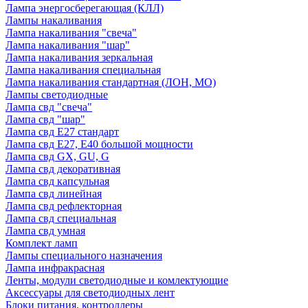
Лампа энергосберегающая (КЛЛ)
Лампы накаливания
Лампа накаливания "свеча"
Лампа накаливания "шар"
Лампа накаливания зеркальная
Лампа накаливания специальная
Лампа накаливания стандартная (ЛОН, МО)
Лампы светодиодные
Лампа свд "свеча"
Лампа свд "шар"
Лампа свд E27 стандарт
Лампа свд E27, Е40 большой мощности
Лампа свд GX, GU, G
Лампа свд декоративная
Лампа свд капсульная
Лампа свд линейная
Лампа свд рефлекторная
Лампа свд специальная
Лампа свд умная
Комплект ламп
Лампы специального назначения
Лампа инфракрасная
Ленты, модули светодиодные и комлектующие
Аксессуары для светодиодных лент
Блоки питания, контроллеры