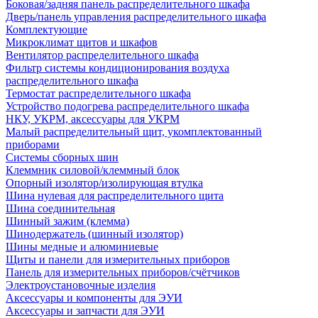
Боковая/задняя панель распределительного шкафа
Дверь/панель управления распределительного шкафа
Комплектующие
Микроклимат щитов и шкафов
Вентилятор распределительного шкафа
Фильтр системы кондиционирования воздуха
распределительного шкафа
Термостат распределительного шкафа
Устройство подогрева распределительного шкафа
НКУ, УКРМ, аксессуары для УКРМ
Малый распределительный щит, укомплектованный
приборами
Системы сборных шин
Клеммник силовой/клеммный блок
Опорный изолятор/изолирующая втулка
Шина нулевая для распределительного щита
Шина соединительная
Шинный зажим (клемма)
Шинодержатель (шинный изолятор)
Шины медные и алюминиевые
Щиты и панели для измерительных приборов
Панель для измерительных приборов/счётчиков
Электроустановочные изделия
Аксессуары и компоненты для ЭУИ
Аксессуары и запчасти для ЭУИ