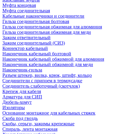
Муфта концевая
Муфта соединительная
Кабельные наконечники и соединители
Гильза соединительная болтовая
Гильза соединительная обжимная для алюминия
Гильза соединительная обжимная для меди
Зажим ответвительный
Зажим соединительный (СИЗ)
Коннектор кабельный
Наконечник кабельный болтовой
Наконечник кабельный обжимной для алюминия
Наконечник кабельный обжимной для меди
Наконечник-гильза
Разъем штекер, вилка, крюк, штифт, кольцо
Соединители с припоем в термоусадке
Соединитель слаботочный (скотчлок)
Крепеж для кабеля
Арматура для СИП
Дюбель-хомут
Изоляторы
Основание монтажное для кабельных стяжек
Скоба под гвоздь
Скобы, серьги, зажимы крепежные
Спираль, лента монтажная