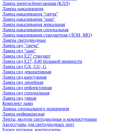
Лампа энергосберегающая (КЛЛ)
Лампы накаливания
Лампа накаливания "свеча"
Лампа накаливания "шар"
Лампа накаливания зеркальная
Лампа накаливания специальная
Лампа накаливания стандартная (ЛОН, МО)
Лампы светодиодные
Лампа свд "свеча"
Лампа свд "шар"
Лампа свд E27 стандарт
Лампа свд E27, Е40 большой мощности
Лампа свд GX, GU, G
Лампа свд декоративная
Лампа свд капсульная
Лампа свд линейная
Лампа свд рефлекторная
Лампа свд специальная
Лампа свд умная
Комплект ламп
Лампы специального назначения
Лампа инфракрасная
Ленты, модули светодиодные и комлектующие
Аксессуары для светодиодных лент
Блоки питания, контроллеры