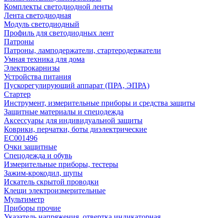
Комплекты светодиодной ленты
Лента светодиодная
Модуль светодиодный
Профиль для светодиодных лент
Патроны
Патроны, ламподержатели, стартеродержатели
Умная техника для дома
Электрокарнизы
Устройства питания
Пускорегулирующий аппарат (ПРА, ЭПРА)
Стартер
Инструмент, измерительные приборы и средства защиты
Защитные материалы и спецодежда
Аксессуары для индивидуальной защиты
Коврики, перчатки, боты диэлектрические
EC001496
Очки защитные
Спецодежда и обувь
Измерительные приборы, тестеры
Зажим-крокодил, щупы
Искатель скрытой проводки
Клещи электроизмерительные
Мультиметр
Приборы прочие
Указатель напряжения, отвертка индикаторная