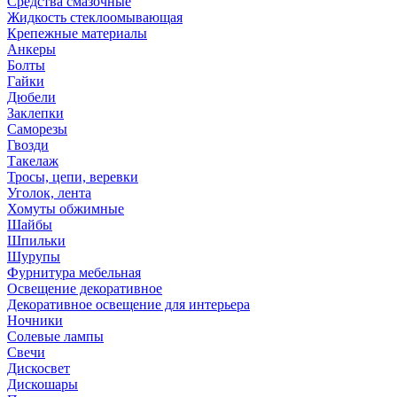
Средства смазочные
Жидкость стеклоомывающая
Крепежные материалы
Анкеры
Болты
Гайки
Дюбели
Заклепки
Саморезы
Гвозди
Такелаж
Тросы, цепи, веревки
Уголок, лента
Хомуты обжимные
Шайбы
Шпильки
Шурупы
Фурнитура мебельная
Освещение декоративное
Декоративное освещение для интерьера
Ночники
Солевые лампы
Свечи
Дискосвет
Дискошары