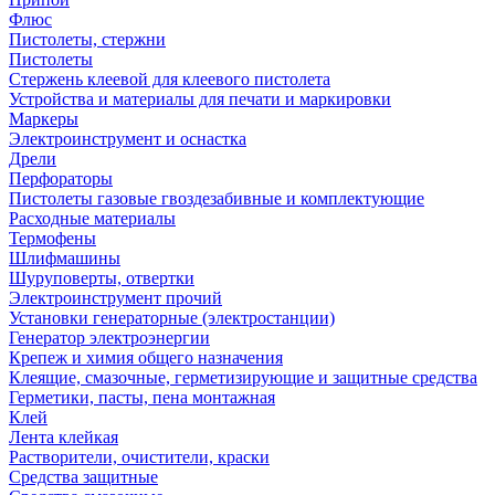
Флюс
Пистолеты, стержни
Пистолеты
Стержень клеевой для клеевого пистолета
Устройства и материалы для печати и маркировки
Маркеры
Электроинструмент и оснастка
Дрели
Перфораторы
Пистолеты газовые гвоздезабивные и комплектующие
Расходные материалы
Термофены
Шлифмашины
Шуруповерты, отвертки
Электроинструмент прочий
Установки генераторные (электростанции)
Генератор электроэнергии
Крепеж и химия общего назначения
Клеящие, смазочные, герметизирующие и защитные средства
Герметики, пасты, пена монтажная
Клей
Лента клейкая
Растворители, очистители, краски
Средства защитные