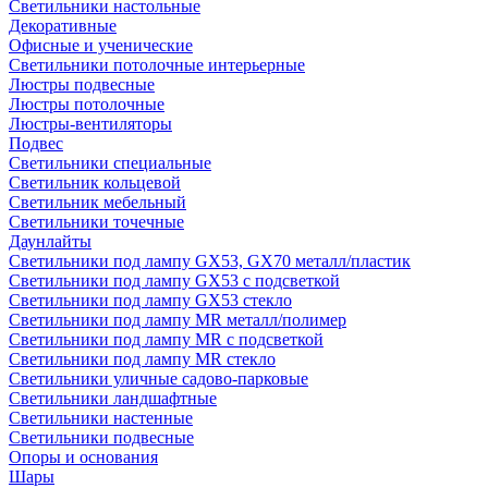
Светильники настольные
Декоративные
Офисные и ученические
Светильники потолочные интерьерные
Люстры подвесные
Люстры потолочные
Люстры-вентиляторы
Подвес
Светильники специальные
Светильник кольцевой
Светильник мебельный
Светильники точечные
Даунлайты
Светильники под лампу GX53, GX70 металл/пластик
Светильники под лампу GX53 с подсветкой
Светильники под лампу GX53 стекло
Светильники под лампу MR металл/полимер
Светильники под лампу MR с подсветкой
Светильники под лампу MR стекло
Светильники уличные садово-парковые
Светильники ландшафтные
Светильники настенные
Светильники подвесные
Опоры и основания
Шары