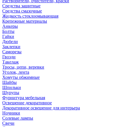
Растворители, очистители, краски
Средства защитные
Средства смазочные
Жидкость стеклоомывающая
Крепежные материалы
Анкеры
Болты
Гайки
Дюбели
Заклепки
Саморезы
Гвозди
Такелаж
Тросы, цепи, веревки
Уголок, лента
Хомуты обжимные
Шайбы
Шпильки
Шурупы
Фурнитура мебельная
Освещение декоративное
Декоративное освещение для интерьера
Ночники
Солевые лампы
Свечи