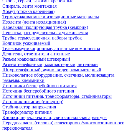
Скобы, серьги, зажимы крепежные
Спираль, лента монтажная
Хомут (стяжка кабельная)
Термоусаживаемые и изоляционные материалы
Изолента (лента изоляционная)
Кабельная изолирующая трубка (кембрик)
Перчатка распределительная усаживаемая
Трубка термоусадочная, наборы трубок
Колпачок усаживаемый
Телекоммуникационные, антенные компоненты
Делители, ответвители антенные
Разъем коаксиальный штекерный
Разъем телефонный, компьютерный, антенный
Шнур телефонный, аудио, видео, компьютерный
Низковольтное оборудование, счетчики, молниезащита,
разъемы, клеммники
Источники бесперебойного питания
Источник бесперебойного питания
Источники питания, трансформаторы, стабилизаторы
Источник питания (инвертор)
Стабилизатор напряжения
Трансформатор питания
Кнопки, переключатели, светосигнальная арматура
Передняя часть (головка) селекторного/многопозиционного
переключателя