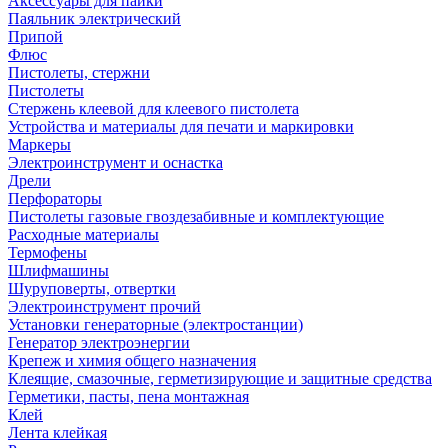
Аксессуары для пайки
Паяльник электрический
Припой
Флюс
Пистолеты, стержни
Пистолеты
Стержень клеевой для клеевого пистолета
Устройства и материалы для печати и маркировки
Маркеры
Электроинструмент и оснастка
Дрели
Перфораторы
Пистолеты газовые гвоздезабивные и комплектующие
Расходные материалы
Термофены
Шлифмашины
Шуруповерты, отвертки
Электроинструмент прочий
Установки генераторные (электростанции)
Генератор электроэнергии
Крепеж и химия общего назначения
Клеящие, смазочные, герметизирующие и защитные средства
Герметики, пасты, пена монтажная
Клей
Лента клейкая