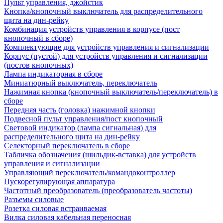
Пульт управления, джойстик
Кнопка/кнопочный выключатель для распределительного
щита на дин-рейку
Комбинация устройств управления в корпусе (пост
кнопочный в сборе)
Комплектующие для устройств управления и сигнализации
Корпус (пустой) для устройств управления и сигнализации
(постов кнопочных)
Лампа индикаторная в сборе
Миниатюрный выключатель, переключатель
Нажимная кнопка (кнопочный выключатель/переключатель) в
сборе
Передняя часть (головка) нажимной кнопки
Подвесной пульт управления/пост кнопочный
Световой индикатор (лампа сигнальная) для
распределительного щита на дин-рейку
Селекторный переключатель в сборе
Табличка обозначения (шильдик-вставка) для устройств
управления и сигнализации
Управляющий переключатель/командоконтроллер
Пускорегулирующая аппаратура
Частотный преобразователь (преобразователь частоты)
Разъемы силовые
Розетка силовая встраиваемая
Вилка силовая кабельная переносная