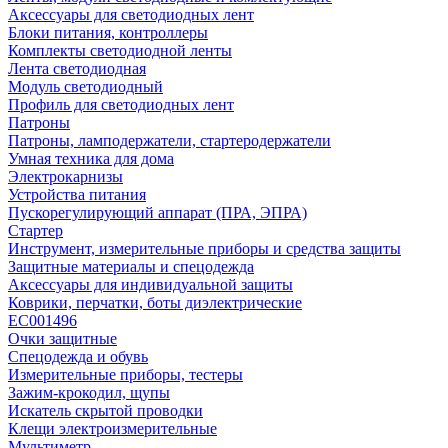
Аксессуары для светодиодных лент
Блоки питания, контроллеры
Комплекты светодиодной ленты
Лента светодиодная
Модуль светодиодный
Профиль для светодиодных лент
Патроны
Патроны, ламподержатели, стартеродержатели
Умная техника для дома
Электрокарнизы
Устройства питания
Пускорегулирующий аппарат (ПРА, ЭПРА)
Стартер
Инструмент, измерительные приборы и средства защиты
Защитные материалы и спецодежда
Аксессуары для индивидуальной защиты
Коврики, перчатки, боты диэлектрические
EC001496
Очки защитные
Спецодежда и обувь
Измерительные приборы, тестеры
Зажим-крокодил, щупы
Искатель скрытой проводки
Клещи электроизмерительные
Мультиметр