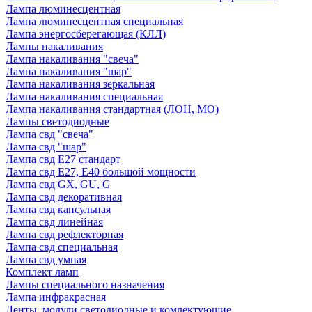
Лампа люминесцентная
Лампа люминесцентная специальная
Лампа энергосберегающая (КЛЛ)
Лампы накаливания
Лампа накаливания "свеча"
Лампа накаливания "шар"
Лампа накаливания зеркальная
Лампа накаливания специальная
Лампа накаливания стандартная (ЛОН, МО)
Лампы светодиодные
Лампа свд "свеча"
Лампа свд "шар"
Лампа свд E27 стандарт
Лампа свд E27, Е40 большой мощности
Лампа свд GX, GU, G
Лампа свд декоративная
Лампа свд капсульная
Лампа свд линейная
Лампа свд рефлекторная
Лампа свд специальная
Лампа свд умная
Комплект ламп
Лампы специального назначения
Лампа инфракрасная
Ленты, модули светодиодные и комлектующие