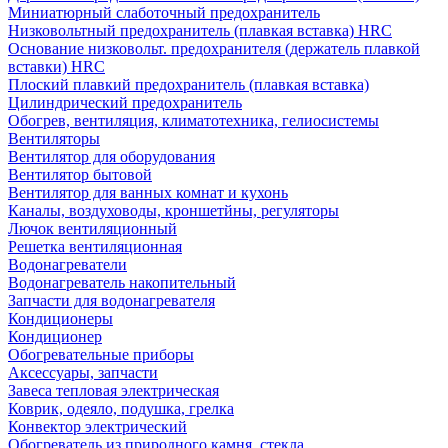
Миниатюрный слаботочный предохранитель
Низковольтный предохранитель (плавкая вставка) HRC
Основание низковольт. предохранителя (держатель плавкой
вставки) HRC
Плоский плавкий предохранитель (плавкая вставка)
Цилиндрический предохранитель
Обогрев, вентиляция, климатотехника, гелиосистемы
Вентиляторы
Вентилятор для оборудования
Вентилятор бытовой
Вентилятор для ванных комнат и кухонь
Каналы, воздуховоды, кроншетйны, регуляторы
Лючок вентиляционный
Решетка вентиляционная
Водонагреватели
Водонагреватель накопительный
Запчасти для водонагревателя
Кондиционеры
Кондиционер
Обогревательные приборы
Аксессуары, запчасти
Завеса тепловая электрическая
Коврик, одеяло, подушка, грелка
Конвектор электрический
Обогреватель из природного камня, стекла