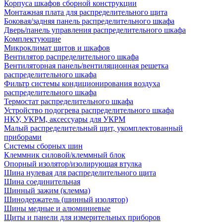
Корпуса шкафов сборной конструкции
Монтажная плата для распределительного щита
Боковая/задняя панель распределительного шкафа
Дверь/панель управления распределительного шкафа
Комплектующие
Микроклимат щитов и шкафов
Вентилятор распределительного шкафа
Вентиляторная панель/вентиляционная решетка
распределительного шкафа
Фильтр системы кондиционирования воздуха
распределительного шкафа
Термостат распределительного шкафа
Устройство подогрева распределительного шкафа
НКУ, УКРМ, аксессуары для УКРМ
Малый распределительный щит, укомплектованный
приборами
Системы сборных шин
Клеммник силовой/клеммный блок
Опорный изолятор/изолирующая втулка
Шина нулевая для распределительного щита
Шина соединительная
Шинный зажим (клемма)
Шинодержатель (шинный изолятор)
Шины медные и алюминиевые
Щиты и панели для измерительных приборов