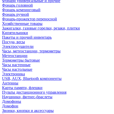
Фонари универсальные и прочие
Фонарь головной
Фонарь кемпинговый
Фонарь ручной
Фонарь-прожектор переносной
Хозяйственные товары
Зажигалки, газовые горелки, резаки, плитки
Кипятильники
Пакеты и прочий инвентарь
Посуда, весы
Электросушители
Часы, метеостанции, термометры
Метеостанции
Термометры бытовые
Часы настенные
Часы настольные
Электроника
USB, AUX, Bluetooth компоненты
Антенны
Карты памяти, флешки
Пульты дистанционного управления
Наушники, фитнес-браслеты
Домофоны
Домофон
Звонки, кнопки и аксессуары