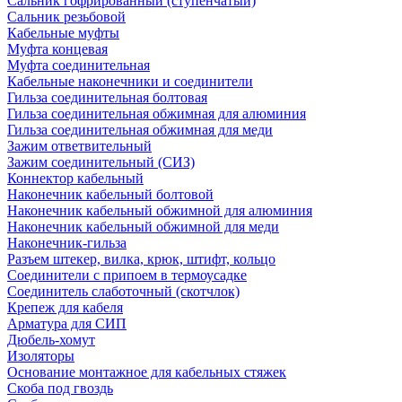
Сальник гофрированный (ступенчатый)
Сальник резьбовой
Кабельные муфты
Муфта концевая
Муфта соединительная
Кабельные наконечники и соединители
Гильза соединительная болтовая
Гильза соединительная обжимная для алюминия
Гильза соединительная обжимная для меди
Зажим ответвительный
Зажим соединительный (СИЗ)
Коннектор кабельный
Наконечник кабельный болтовой
Наконечник кабельный обжимной для алюминия
Наконечник кабельный обжимной для меди
Наконечник-гильза
Разъем штекер, вилка, крюк, штифт, кольцо
Соединители с припоем в термоусадке
Соединитель слаботочный (скотчлок)
Крепеж для кабеля
Арматура для СИП
Дюбель-хомут
Изоляторы
Основание монтажное для кабельных стяжек
Скоба под гвоздь