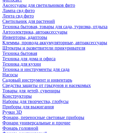
Аксессуары для светильников фито
Лампа свд фито
Лента свд фито
Светильник для растений
Техника бытовая, товары для сада, туризма, отдыха
Автоэлектрика, автоаксессуары
Инверторы, адапторы
Клеммы, провода аккумуляторные, автоаксессуары
Штекеры и разветвители прикуривателя
Техника бытовая
Техника для дома и офиса
Техника для кухни
Техника и инструменты для сада
Насосы
Садовый инструмент и инвентарь
Средства защиты от грызунов и насекомых
Товары для детей, сувениры
Конструкторы
Наборы для творчества, глобусы
Приборы для выжигания
Ручки 3D
Фонари, переносные световые приборы
Фонари универсальные и прочие
Фонарь головной