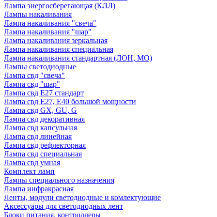
Лампа энергосберегающая (КЛЛ)
Лампы накаливания
Лампа накаливания "свеча"
Лампа накаливания "шар"
Лампа накаливания зеркальная
Лампа накаливания специальная
Лампа накаливания стандартная (ЛОН, МО)
Лампы светодиодные
Лампа свд "свеча"
Лампа свд "шар"
Лампа свд E27 стандарт
Лампа свд E27, Е40 большой мощности
Лампа свд GX, GU, G
Лампа свд декоративная
Лампа свд капсульная
Лампа свд линейная
Лампа свд рефлекторная
Лампа свд специальная
Лампа свд умная
Комплект ламп
Лампы специального назначения
Лампа инфракрасная
Ленты, модули светодиодные и комлектующие
Аксессуары для светодиодных лент
Блоки питания, контроллеры