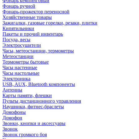
Фонарь кемпинговый
Фонарь ручной
Фонарь-прожектор переносной
Хозяйственные товары
Зажигалки, газовые горелки, резаки, плитки
Кипятильники
Пакеты и прочий инвентарь
Посуда, весы
Электросушители
Часы, метеостанции, термометры
Метеостанции
Термометры бытовые
Часы настенные
Часы настольные
Электроника
USB, AUX, Bluetooth компоненты
Антенны
Карты памяти, флешки
Пульты дистанционного управления
Наушники, фитнес-браслеты
Домофоны
Домофон
Звонки, кнопки и аксессуары
Звонок
Звонок громкого боя