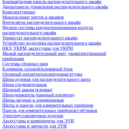
Боковая/задняя панель распределительного шкафа
Дверь/панель управления распределительного шкафа
Комплектующие
Микроклимат щитов и шкафов
Вентилятор распределительного шкафа
Фильтр системы кондиционирования воздуха
распределительного шкафа
Термостат распределительного шкафа
Устройство подогрева распределительного шкафа
НКУ, УКРМ, аксессуары для УКРМ
Малый распределительный щит, укомплектованный
приборами
Системы сборных шин
Клеммник силовой/клеммный блок
Опорный изолятор/изолирующая втулка
Шина нулевая для распределительного щита
Шина соединительная
Шинный зажим (клемма)
Шинодержатель (шинный изолятор)
Шины медные и алюминиевые
Щиты и панели для измерительных приборов
Панель для измерительных приборов/счётчиков
Электроустановочные изделия
Аксессуары и компоненты для ЭУИ
Аксессуары и запчасти для ЭУИ