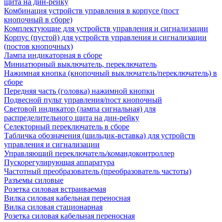
щита на дин-рейку
Комбинация устройств управления в корпусе (пост
кнопочный в сборе)
Комплектующие для устройств управления и сигнализации
Корпус (пустой) для устройств управления и сигнализации
(постов кнопочных)
Лампа индикаторная в сборе
Миниатюрный выключатель, переключатель
Нажимная кнопка (кнопочный выключатель/переключатель) в
сборе
Передняя часть (головка) нажимной кнопки
Подвесной пульт управления/пост кнопочный
Световой индикатор (лампа сигнальная) для
распределительного щита на дин-рейку
Селекторный переключатель в сборе
Табличка обозначения (шильдик-вставка) для устройств
управления и сигнализации
Управляющий переключатель/командоконтроллер
Пускорегулирующая аппаратура
Частотный преобразователь (преобразователь частоты)
Разъемы силовые
Розетка силовая встраиваемая
Вилка силовая кабельная переносная
Вилка силовая стационарная
Розетка силовая кабельная переносная