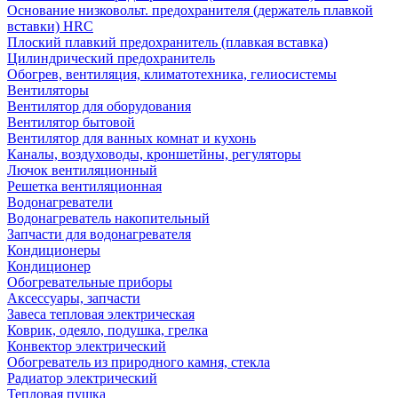
Основание низковольт. предохранителя (держатель плавкой
вставки) HRC
Плоский плавкий предохранитель (плавкая вставка)
Цилиндрический предохранитель
Обогрев, вентиляция, климатотехника, гелиосистемы
Вентиляторы
Вентилятор для оборудования
Вентилятор бытовой
Вентилятор для ванных комнат и кухонь
Каналы, воздуховоды, кроншетйны, регуляторы
Лючок вентиляционный
Решетка вентиляционная
Водонагреватели
Водонагреватель накопительный
Запчасти для водонагревателя
Кондиционеры
Кондиционер
Обогревательные приборы
Аксессуары, запчасти
Завеса тепловая электрическая
Коврик, одеяло, подушка, грелка
Конвектор электрический
Обогреватель из природного камня, стекла
Радиатор электрический
Тепловая пушка