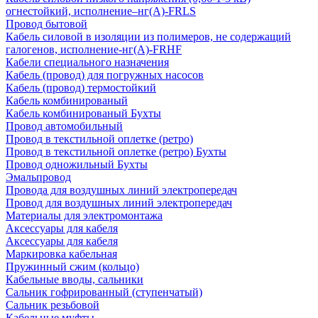
огнестойкий, исполнение–нг(А)-FRLS
Провод бытовой
Кабель силовой в изоляции из полимеров, не содержащий
галогенов, исполнение-нг(А)-FRHF
Кабели специального назначения
Кабель (провод) для погружных насосов
Кабель (провод) термостойкий
Кабель комбинированый
Кабель комбинированый Бухты
Провод автомобильный
Провод в текстильной оплетке (ретро)
Провод в текстильной оплетке (ретро) Бухты
Провод одножильный Бухты
Эмальпровод
Провода для воздушных линий электропередач
Провод для воздушных линий электропередач
Материалы для электромонтажа
Аксессуары для кабеля
Аксессуары для кабеля
Маркировка кабельная
Пружинный сжим (кольцо)
Кабельные вводы, сальники
Сальник гофрированный (ступенчатый)
Сальник резьбовой
Кабельные муфты