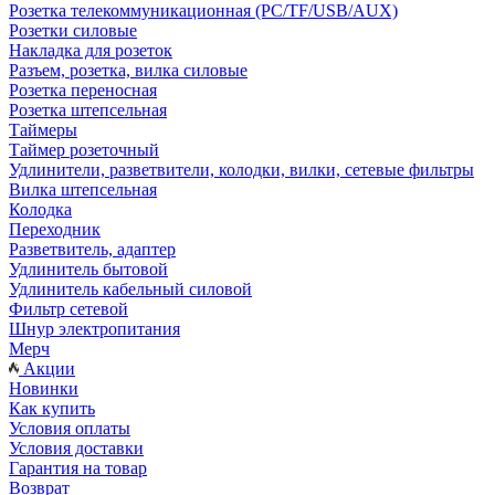
Розетка телекоммуникационная (PC/TF/USB/AUX)
Розетки силовые
Накладка для розеток
Разъем, розетка, вилка силовые
Розетка переносная
Розетка штепсельная
Таймеры
Таймер розеточный
Удлинители, разветвители, колодки, вилки, сетевые фильтры
Вилка штепсельная
Колодка
Переходник
Разветвитель, адаптер
Удлинитель бытовой
Удлинитель кабельный силовой
Фильтр сетевой
Шнур электропитания
Мерч
Акции
Новинки
Как купить
Условия оплаты
Условия доставки
Гарантия на товар
Возврат