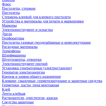
Флюс
Пистолеты, стержни
Пистолеты
Стержень клеевой для клеевого пистолета
Устройства и материалы для печати и маркировки
Маркеры
Электроинструмент и оснастка
Дрели
Перфораторы
Пистолеты газовые гвоздезабивные и комплектующие
Расходные материалы
Термофены
Шлифмашины
Шуруповерты, отвертки
Электроинструмент прочий
Установки генераторные (электростанции)
Генератор электроэнергии
Крепеж и химия общего назначения
Клеящие, смазочные, герметизирующие и защитные средства
Герметики, пасты, пена монтажная
Клей
Лента клейкая
Растворители, очистители, краски
Средства защитные