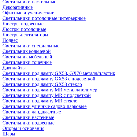
Светильники настольные
Декоративные
Офисные и ученические
Светильники потолочные интерьерные
Люстры подвесные
Люстры потолочные
Люстры-вентиляторы
Подвес
Светильники специальные
Светильник кольцевой
Светильник мебельный
Светильники точечные
Даунлайты
Светильники под лампу GX53, GX70 металл/пластик
Светильники под лампу GX53 с подсветкой
Светильники под лампу GX53 стекло
Светильники под лампу MR металл/полимер
Светильники под лампу MR с подсветкой
Светильники под лампу MR стекло
Светильники уличные садово-парковые
Светильники ландшафтные
Светильники настенные
Светильники подвесные
Опоры и основания
Шары