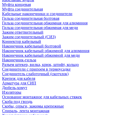
Муфта концевая
Муфта соединительная
Кабельные наконечники и соединители
Гильза соединительная болтовая
Гильза соединительная обжимная для алюминия
Гильза соединительная обжимная для меди
Зажим ответвительный
Зажим соединительный (СИЗ)
Коннектор кабельный
Наконечник кабельный болтовой
Наконечник кабельный обжимной для алюминия
Наконечник кабельный обжимной для меди
Наконечник-гильза
Разъем штекер, вилка, крюк, штифт, кольцо
Соединители с припоем в термоусадке
Соединитель слаботочный (скотчлок)
Крепеж для кабеля
Арматура для СИП
Дюбель-хомут
Изоляторы
Основание монтажное для кабельных стяжек
Скоба под гвоздь
Скобы, серьги, зажимы крепежные
Спираль, лента монтажная