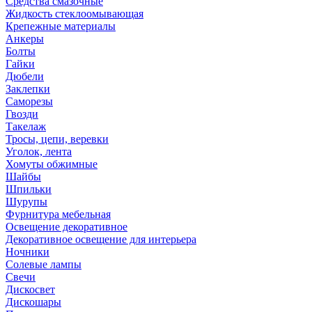
Средства смазочные
Жидкость стеклоомывающая
Крепежные материалы
Анкеры
Болты
Гайки
Дюбели
Заклепки
Саморезы
Гвозди
Такелаж
Тросы, цепи, веревки
Уголок, лента
Хомуты обжимные
Шайбы
Шпильки
Шурупы
Фурнитура мебельная
Освещение декоративное
Декоративное освещение для интерьера
Ночники
Солевые лампы
Свечи
Дискосвет
Дискошары