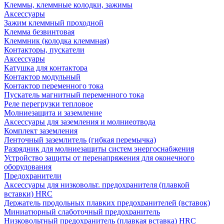
Клеммы, клеммные колодки, зажимы
Аксессуары
Зажим клеммный проходной
Клемма безвинтовая
Клеммник (колодка клеммная)
Контакторы, пускатели
Аксессуары
Катушка для контактора
Контактор модульный
Контактор переменного тока
Пускатель магнитный переменного тока
Реле перегрузки тепловое
Молниезащита и заземление
Аксессуары для заземления и молниеотвода
Комплект заземления
Ленточный заземлитель (гибкая перемычка)
Разрядник для молниезащиты систем энергоснабжения
Устройство защиты от перенапряжения для оконечного
оборудования
Предохранители
Аксессуары для низковольт. предохранителя (плавкой
вставки) HRC
Держатель продольных плавких предохранителей (вставок)
Миниатюрный слаботочный предохранитель
Низковольтный предохранитель (плавкая вставка) HRC