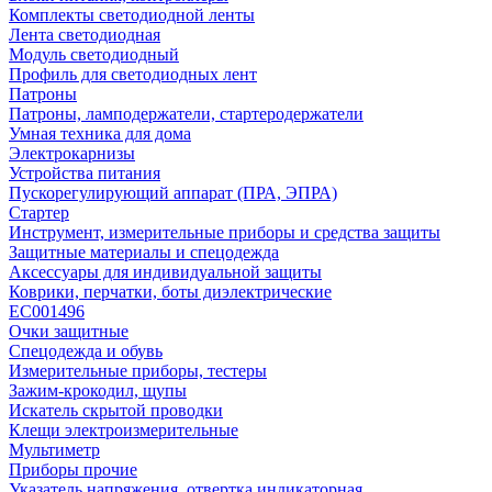
Комплекты светодиодной ленты
Лента светодиодная
Модуль светодиодный
Профиль для светодиодных лент
Патроны
Патроны, ламподержатели, стартеродержатели
Умная техника для дома
Электрокарнизы
Устройства питания
Пускорегулирующий аппарат (ПРА, ЭПРА)
Стартер
Инструмент, измерительные приборы и средства защиты
Защитные материалы и спецодежда
Аксессуары для индивидуальной защиты
Коврики, перчатки, боты диэлектрические
EC001496
Очки защитные
Спецодежда и обувь
Измерительные приборы, тестеры
Зажим-крокодил, щупы
Искатель скрытой проводки
Клещи электроизмерительные
Мультиметр
Приборы прочие
Указатель напряжения, отвертка индикаторная