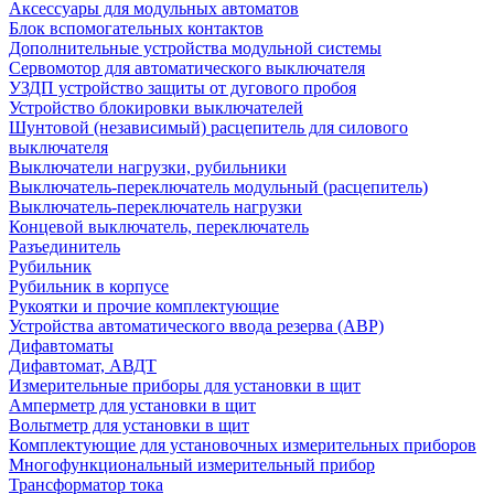
Аксессуары для модульных автоматов
Блок вспомогательных контактов
Дополнительные устройства модульной системы
Сервомотор для автоматического выключателя
УЗДП устройство защиты от дугового пробоя
Устройство блокировки выключателей
Шунтовой (независимый) расцепитель для силового
выключателя
Выключатели нагрузки, рубильники
Выключатель-переключатель модульный (расцепитель)
Выключатель-переключатель нагрузки
Концевой выключатель, переключатель
Разъединитель
Рубильник
Рубильник в корпусе
Рукоятки и прочие комплектующие
Устройства автоматического ввода резерва (АВР)
Дифавтоматы
Дифавтомат, АВДТ
Измерительные приборы для установки в щит
Амперметр для установки в щит
Вольтметр для установки в щит
Комплектующие для установочных измерительных приборов
Многофункциональный измерительный прибор
Трансформатор тока