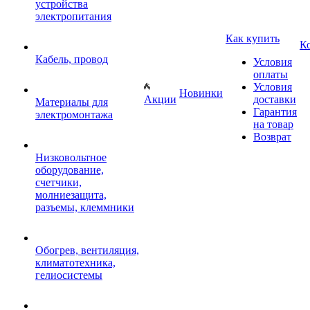
устройства
электропитания
Как купить
К
Кабель, провод
Условия
оплаты
Условия
Новинки
Акции
доставки
Материалы для
Гарантия
электромонтажа
на товар
Возврат
Низковольтное
оборудование,
счетчики,
молниезащита,
разъемы, клеммники
Обогрев, вентиляция,
климатотехника,
гелиосистемы