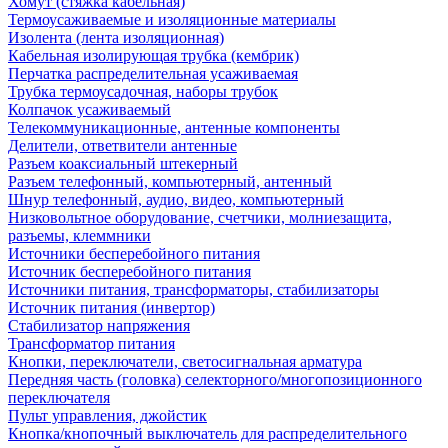
Хомут (стяжка кабельная)
Термоусаживаемые и изоляционные материалы
Изолента (лента изоляционная)
Кабельная изолирующая трубка (кембрик)
Перчатка распределительная усаживаемая
Трубка термоусадочная, наборы трубок
Колпачок усаживаемый
Телекоммуникационные, антенные компоненты
Делители, ответвители антенные
Разъем коаксиальный штекерный
Разъем телефонный, компьютерный, антенный
Шнур телефонный, аудио, видео, компьютерный
Низковольтное оборудование, счетчики, молниезащита,
разъемы, клеммники
Источники бесперебойного питания
Источник бесперебойного питания
Источники питания, трансформаторы, стабилизаторы
Источник питания (инвертор)
Стабилизатор напряжения
Трансформатор питания
Кнопки, переключатели, светосигнальная арматура
Передняя часть (головка) селекторного/многопозиционного
переключателя
Пульт управления, джойстик
Кнопка/кнопочный выключатель для распределительного