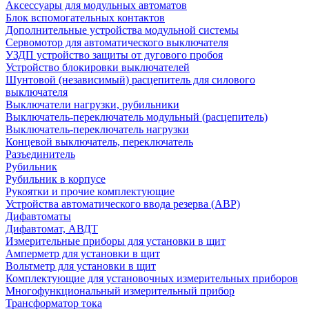
Аксессуары для модульных автоматов
Блок вспомогательных контактов
Дополнительные устройства модульной системы
Сервомотор для автоматического выключателя
УЗДП устройство защиты от дугового пробоя
Устройство блокировки выключателей
Шунтовой (независимый) расцепитель для силового
выключателя
Выключатели нагрузки, рубильники
Выключатель-переключатель модульный (расцепитель)
Выключатель-переключатель нагрузки
Концевой выключатель, переключатель
Разъединитель
Рубильник
Рубильник в корпусе
Рукоятки и прочие комплектующие
Устройства автоматического ввода резерва (АВР)
Дифавтоматы
Дифавтомат, АВДТ
Измерительные приборы для установки в щит
Амперметр для установки в щит
Вольтметр для установки в щит
Комплектующие для установочных измерительных приборов
Многофункциональный измерительный прибор
Трансформатор тока