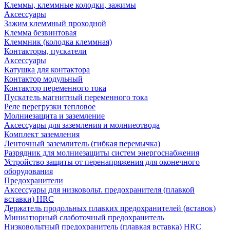
Клеммы, клеммные колодки, зажимы
Аксессуары
Зажим клеммный проходной
Клемма безвинтовая
Клеммник (колодка клеммная)
Контакторы, пускатели
Аксессуары
Катушка для контактора
Контактор модульный
Контактор переменного тока
Пускатель магнитный переменного тока
Реле перегрузки тепловое
Молниезащита и заземление
Аксессуары для заземления и молниеотвода
Комплект заземления
Ленточный заземлитель (гибкая перемычка)
Разрядник для молниезащиты систем энергоснабжения
Устройство защиты от перенапряжения для оконечного
оборудования
Предохранители
Аксессуары для низковольт. предохранителя (плавкой
вставки) HRC
Держатель продольных плавких предохранителей (вставок)
Миниатюрный слаботочный предохранитель
Низковольтный предохранитель (плавкая вставка) HRC