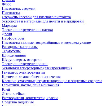
Флюс
Пистолеты, стержни
Пистолеты
Стержень клеевой для клеевого пистолета
Устройства и материалы для печати и маркировки
Маркеры
Электроинструмент и оснастка
Дрели
Перфораторы
Пистолеты газовые гвоздезабивные и комплектующие
Расходные материалы
Термофены
Шлифмашины
Шуруповерты, отвертки
Электроинструмент прочий
Установки генераторные (электростанции)
Генератор электроэнергии
Крепеж и химия общего назначения
Клеящие, смазочные, герметизирующие и защитные средства
Герметики, пасты, пена монтажная
Клей
Лента клейкая
Растворители, очистители, краски
Средства защитные