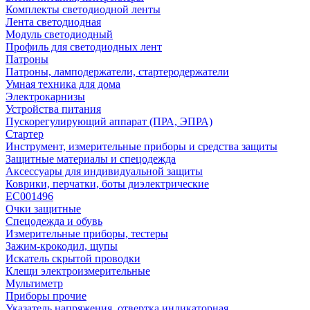
Комплекты светодиодной ленты
Лента светодиодная
Модуль светодиодный
Профиль для светодиодных лент
Патроны
Патроны, ламподержатели, стартеродержатели
Умная техника для дома
Электрокарнизы
Устройства питания
Пускорегулирующий аппарат (ПРА, ЭПРА)
Стартер
Инструмент, измерительные приборы и средства защиты
Защитные материалы и спецодежда
Аксессуары для индивидуальной защиты
Коврики, перчатки, боты диэлектрические
EC001496
Очки защитные
Спецодежда и обувь
Измерительные приборы, тестеры
Зажим-крокодил, щупы
Искатель скрытой проводки
Клещи электроизмерительные
Мультиметр
Приборы прочие
Указатель напряжения, отвертка индикаторная