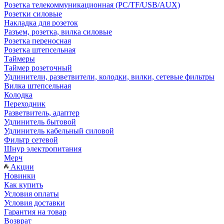
Розетка телекоммуникационная (PC/TF/USB/AUX)
Розетки силовые
Накладка для розеток
Разъем, розетка, вилка силовые
Розетка переносная
Розетка штепсельная
Таймеры
Таймер розеточный
Удлинители, разветвители, колодки, вилки, сетевые фильтры
Вилка штепсельная
Колодка
Переходник
Разветвитель, адаптер
Удлинитель бытовой
Удлинитель кабельный силовой
Фильтр сетевой
Шнур электропитания
Мерч
Акции
Новинки
Как купить
Условия оплаты
Условия доставки
Гарантия на товар
Возврат