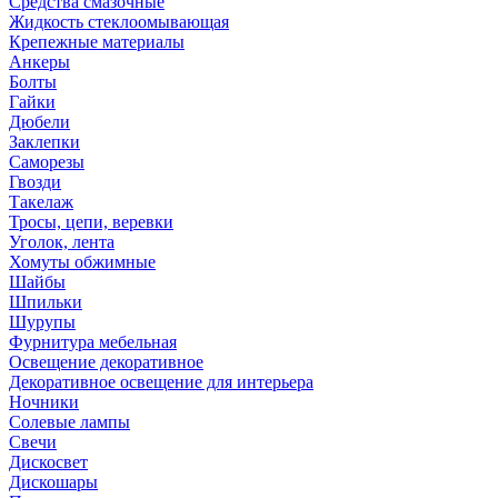
Средства смазочные
Жидкость стеклоомывающая
Крепежные материалы
Анкеры
Болты
Гайки
Дюбели
Заклепки
Саморезы
Гвозди
Такелаж
Тросы, цепи, веревки
Уголок, лента
Хомуты обжимные
Шайбы
Шпильки
Шурупы
Фурнитура мебельная
Освещение декоративное
Декоративное освещение для интерьера
Ночники
Солевые лампы
Свечи
Дискосвет
Дискошары