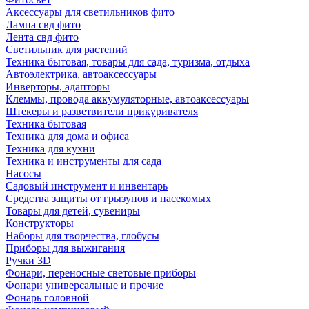
Аксессуары для светильников фито
Лампа свд фито
Лента свд фито
Светильник для растений
Техника бытовая, товары для сада, туризма, отдыха
Автоэлектрика, автоаксессуары
Инверторы, адапторы
Клеммы, провода аккумуляторные, автоаксессуары
Штекеры и разветвители прикуривателя
Техника бытовая
Техника для дома и офиса
Техника для кухни
Техника и инструменты для сада
Насосы
Садовый инструмент и инвентарь
Средства защиты от грызунов и насекомых
Товары для детей, сувениры
Конструкторы
Наборы для творчества, глобусы
Приборы для выжигания
Ручки 3D
Фонари, переносные световые приборы
Фонари универсальные и прочие
Фонарь головной