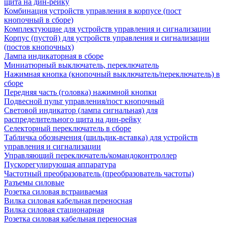
щита на дин-рейку
Комбинация устройств управления в корпусе (пост
кнопочный в сборе)
Комплектующие для устройств управления и сигнализации
Корпус (пустой) для устройств управления и сигнализации
(постов кнопочных)
Лампа индикаторная в сборе
Миниатюрный выключатель, переключатель
Нажимная кнопка (кнопочный выключатель/переключатель) в
сборе
Передняя часть (головка) нажимной кнопки
Подвесной пульт управления/пост кнопочный
Световой индикатор (лампа сигнальная) для
распределительного щита на дин-рейку
Селекторный переключатель в сборе
Табличка обозначения (шильдик-вставка) для устройств
управления и сигнализации
Управляющий переключатель/командоконтроллер
Пускорегулирующая аппаратура
Частотный преобразователь (преобразователь частоты)
Разъемы силовые
Розетка силовая встраиваемая
Вилка силовая кабельная переносная
Вилка силовая стационарная
Розетка силовая кабельная переносная