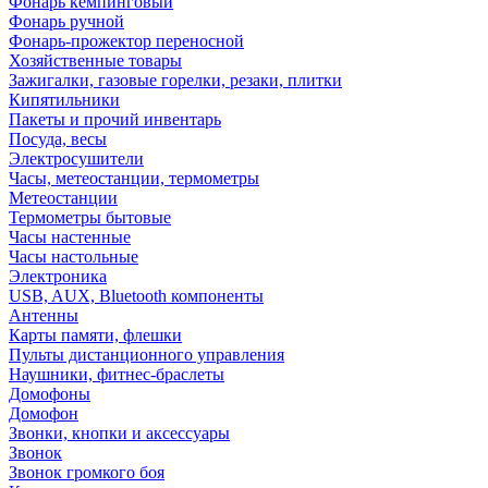
Фонарь кемпинговый
Фонарь ручной
Фонарь-прожектор переносной
Хозяйственные товары
Зажигалки, газовые горелки, резаки, плитки
Кипятильники
Пакеты и прочий инвентарь
Посуда, весы
Электросушители
Часы, метеостанции, термометры
Метеостанции
Термометры бытовые
Часы настенные
Часы настольные
Электроника
USB, AUX, Bluetooth компоненты
Антенны
Карты памяти, флешки
Пульты дистанционного управления
Наушники, фитнес-браслеты
Домофоны
Домофон
Звонки, кнопки и аксессуары
Звонок
Звонок громкого боя