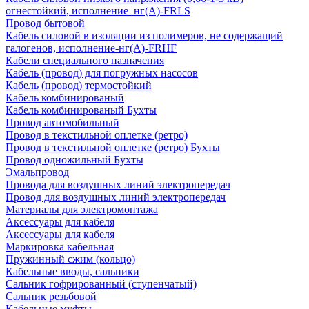
огнестойкий, исполнение–нг(А)-FRLS
Провод бытовой
Кабель силовой в изоляции из полимеров, не содержащий
галогенов, исполнение-нг(А)-FRHF
Кабели специального назначения
Кабель (провод) для погружных насосов
Кабель (провод) термостойкий
Кабель комбинированый
Кабель комбинированый Бухты
Провод автомобильный
Провод в текстильной оплетке (ретро)
Провод в текстильной оплетке (ретро) Бухты
Провод одножильный Бухты
Эмальпровод
Провода для воздушных линий электропередач
Провод для воздушных линий электропередач
Материалы для электромонтажа
Аксессуары для кабеля
Аксессуары для кабеля
Маркировка кабельная
Пружинный сжим (кольцо)
Кабельные вводы, сальники
Сальник гофрированный (ступенчатый)
Сальник резьбовой
Кабельные муфты