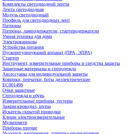
Комплекты светодиодной ленты
Лента светодиодная
Модуль светодиодный
Профиль для светодиодных лент
Патроны
Патроны, ламподержатели, стартеродержатели
Умная техника для дома
Электрокарнизы
Устройства питания
Пускорегулирующий аппарат (ПРА, ЭПРА)
Стартер
Инструмент, измерительные приборы и средства защиты
Защитные материалы и спецодежда
Аксессуары для индивидуальной защиты
Коврики, перчатки, боты диэлектрические
EC001496
Очки защитные
Спецодежда и обувь
Измерительные приборы, тестеры
Зажим-крокодил, щупы
Искатель скрытой проводки
Клещи электроизмерительные
Мультиметр
Приборы прочие
Указатель напряжения, отвертка индикаторная