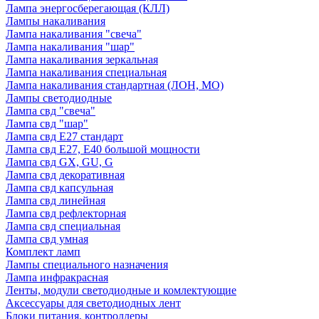
Лампа энергосберегающая (КЛЛ)
Лампы накаливания
Лампа накаливания "свеча"
Лампа накаливания "шар"
Лампа накаливания зеркальная
Лампа накаливания специальная
Лампа накаливания стандартная (ЛОН, МО)
Лампы светодиодные
Лампа свд "свеча"
Лампа свд "шар"
Лампа свд E27 стандарт
Лампа свд E27, Е40 большой мощности
Лампа свд GX, GU, G
Лампа свд декоративная
Лампа свд капсульная
Лампа свд линейная
Лампа свд рефлекторная
Лампа свд специальная
Лампа свд умная
Комплект ламп
Лампы специального назначения
Лампа инфракрасная
Ленты, модули светодиодные и комлектующие
Аксессуары для светодиодных лент
Блоки питания, контроллеры