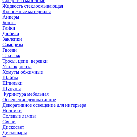
Средства смазочные
Жидкость стеклоомывающая
Крепежные материалы
Анкеры
Болты
Гайки
Дюбели
Заклепки
Саморезы
Гвозди
Такелаж
Тросы, цепи, веревки
Уголок, лента
Хомуты обжимные
Шайбы
Шпильки
Шурупы
Фурнитура мебельная
Освещение декоративное
Декоративное освещение для интерьера
Ночники
Солевые лампы
Свечи
Дискосвет
Дискошары