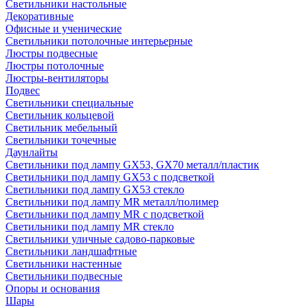
Светильники настольные
Декоративные
Офисные и ученические
Светильники потолочные интерьерные
Люстры подвесные
Люстры потолочные
Люстры-вентиляторы
Подвес
Светильники специальные
Светильник кольцевой
Светильник мебельный
Светильники точечные
Даунлайты
Светильники под лампу GX53, GX70 металл/пластик
Светильники под лампу GX53 с подсветкой
Светильники под лампу GX53 стекло
Светильники под лампу MR металл/полимер
Светильники под лампу MR с подсветкой
Светильники под лампу MR стекло
Светильники уличные садово-парковые
Светильники ландшафтные
Светильники настенные
Светильники подвесные
Опоры и основания
Шары