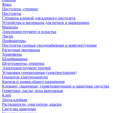
Флюс
Пистолеты, стержни
Пистолеты
Стержень клеевой для клеевого пистолета
Устройства и материалы для печати и маркировки
Маркеры
Электроинструмент и оснастка
Дрели
Перфораторы
Пистолеты газовые гвоздезабивные и комплектующие
Расходные материалы
Термофены
Шлифмашины
Шуруповерты, отвертки
Электроинструмент прочий
Установки генераторные (электростанции)
Генератор электроэнергии
Крепеж и химия общего назначения
Клеящие, смазочные, герметизирующие и защитные средства
Герметики, пасты, пена монтажная
Клей
Лента клейкая
Растворители, очистители, краски
Средства защитные