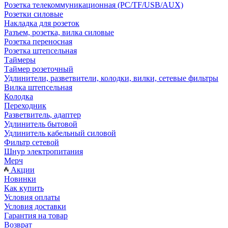
Розетка телекоммуникационная (PC/TF/USB/AUX)
Розетки силовые
Накладка для розеток
Разъем, розетка, вилка силовые
Розетка переносная
Розетка штепсельная
Таймеры
Таймер розеточный
Удлинители, разветвители, колодки, вилки, сетевые фильтры
Вилка штепсельная
Колодка
Переходник
Разветвитель, адаптер
Удлинитель бытовой
Удлинитель кабельный силовой
Фильтр сетевой
Шнур электропитания
Мерч
Акции
Новинки
Как купить
Условия оплаты
Условия доставки
Гарантия на товар
Возврат