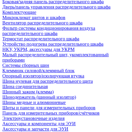
Боковая/задняя панель распределительного шкафа
Дверь/панель управления распределительного шкафа
Комплектующие
Микроклимат щитов и шкафов
Вентилятор распределительного шкафа
Фильтр системы кондиционирования воздуха
распределительного шкафа
Термостат распределительного шкафа
Устройство подогрева распределительного шкафа
НКУ, УКРМ, аксессуары для УКРМ
Малый распределительный щит, укомплектованный
приборами
Системы сборных шин
Клеммник силовой/клеммный блок
Опорный изолятор/изолирующая втулка
Шина нулевая для распределительного щита
Шина соединительная
Шинный зажим (клемма)
Шинодержатель (шинный изолятор)
Шины медные и алюминиевые
Щиты и панели для измерительных приборов
Панель для измерительных приборов/счётчиков
Электроустановочные изделия
Аксессуары и компоненты для ЭУИ
Аксессуары и запчасти для ЭУИ