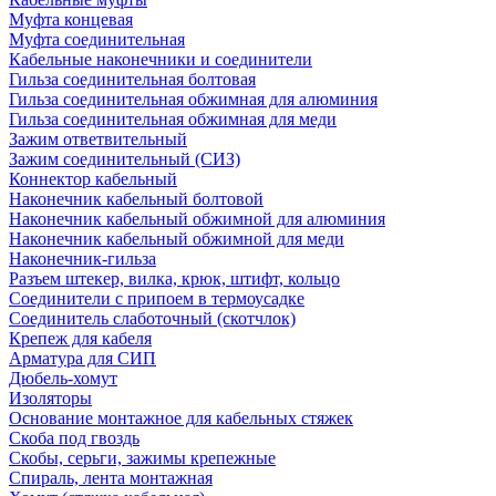
Муфта концевая
Муфта соединительная
Кабельные наконечники и соединители
Гильза соединительная болтовая
Гильза соединительная обжимная для алюминия
Гильза соединительная обжимная для меди
Зажим ответвительный
Зажим соединительный (СИЗ)
Коннектор кабельный
Наконечник кабельный болтовой
Наконечник кабельный обжимной для алюминия
Наконечник кабельный обжимной для меди
Наконечник-гильза
Разъем штекер, вилка, крюк, штифт, кольцо
Соединители с припоем в термоусадке
Соединитель слаботочный (скотчлок)
Крепеж для кабеля
Арматура для СИП
Дюбель-хомут
Изоляторы
Основание монтажное для кабельных стяжек
Скоба под гвоздь
Скобы, серьги, зажимы крепежные
Спираль, лента монтажная