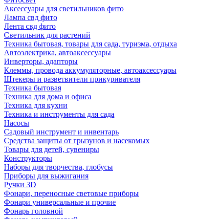
Аксессуары для светильников фито
Лампа свд фито
Лента свд фито
Светильник для растений
Техника бытовая, товары для сада, туризма, отдыха
Автоэлектрика, автоаксессуары
Инверторы, адапторы
Клеммы, провода аккумуляторные, автоаксессуары
Штекеры и разветвители прикуривателя
Техника бытовая
Техника для дома и офиса
Техника для кухни
Техника и инструменты для сада
Насосы
Садовый инструмент и инвентарь
Средства защиты от грызунов и насекомых
Товары для детей, сувениры
Конструкторы
Наборы для творчества, глобусы
Приборы для выжигания
Ручки 3D
Фонари, переносные световые приборы
Фонари универсальные и прочие
Фонарь головной