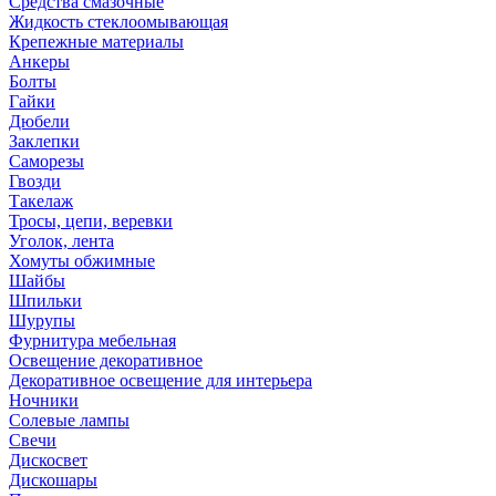
Средства смазочные
Жидкость стеклоомывающая
Крепежные материалы
Анкеры
Болты
Гайки
Дюбели
Заклепки
Саморезы
Гвозди
Такелаж
Тросы, цепи, веревки
Уголок, лента
Хомуты обжимные
Шайбы
Шпильки
Шурупы
Фурнитура мебельная
Освещение декоративное
Декоративное освещение для интерьера
Ночники
Солевые лампы
Свечи
Дискосвет
Дискошары