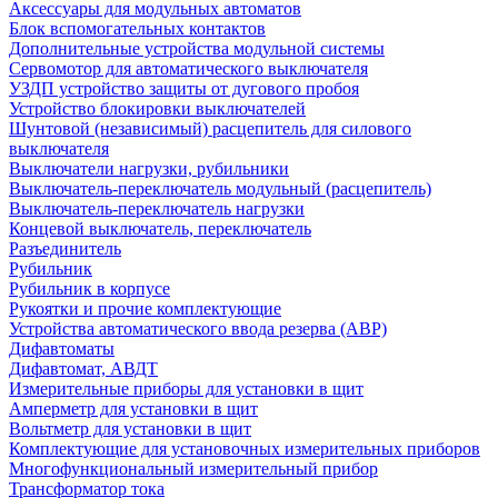
Аксессуары для модульных автоматов
Блок вспомогательных контактов
Дополнительные устройства модульной системы
Сервомотор для автоматического выключателя
УЗДП устройство защиты от дугового пробоя
Устройство блокировки выключателей
Шунтовой (независимый) расцепитель для силового
выключателя
Выключатели нагрузки, рубильники
Выключатель-переключатель модульный (расцепитель)
Выключатель-переключатель нагрузки
Концевой выключатель, переключатель
Разъединитель
Рубильник
Рубильник в корпусе
Рукоятки и прочие комплектующие
Устройства автоматического ввода резерва (АВР)
Дифавтоматы
Дифавтомат, АВДТ
Измерительные приборы для установки в щит
Амперметр для установки в щит
Вольтметр для установки в щит
Комплектующие для установочных измерительных приборов
Многофункциональный измерительный прибор
Трансформатор тока