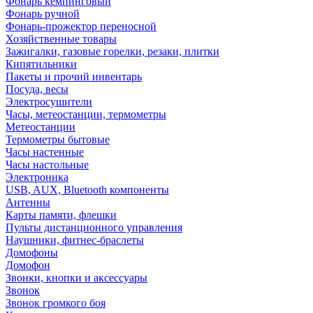
Фонарь кемпинговый
Фонарь ручной
Фонарь-прожектор переносной
Хозяйственные товары
Зажигалки, газовые горелки, резаки, плитки
Кипятильники
Пакеты и прочий инвентарь
Посуда, весы
Электросушители
Часы, метеостанции, термометры
Метеостанции
Термометры бытовые
Часы настенные
Часы настольные
Электроника
USB, AUX, Bluetooth компоненты
Антенны
Карты памяти, флешки
Пульты дистанционного управления
Наушники, фитнес-браслеты
Домофоны
Домофон
Звонки, кнопки и аксессуары
Звонок
Звонок громкого боя