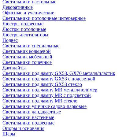
Светильники настольные
Декоративные
Офисные и ученические
Светильники потолочные интерьерные
Люстры подвесные
Люстры потолочные
Люстры-вентиляторы
Подвес
Светильники специальные
Светильник кольцевой
Светильник мебельный
Светильники точечные
Даунлайты
Светильники под лампу GX53, GX70 металл/пластик
Светильники под лампу GX53 с подсветкой
Светильники под лампу GX53 стекло
Светильники под лампу MR металл/полимер
Светильники под лампу MR с подсветкой
Светильники под лампу MR стекло
Светильники уличные садово-парковые
Светильники ландшафтные
Светильники настенные
Светильники подвесные
Опоры и основания
Шары