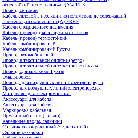
огнестойкий, исполнение–нг(А)-FRLS
Провод бытовой
Кабель силовой в изоляции из полимеров, не содержащий
галогенов, исполнение-нг(А)-FRHF
Кабели специального назначения
Кабель (провод) для погружных насосов
Кабель (провод) термостойкий
Кабель комбинированый
Кабель комбинированый Бухты
Провод автомобильный
Провод в текстильной оплетке (ретро)
Провод в текстильной оплетке (ретро) Бухты
Провод одножильный Бухты
Эмальпровод
Провода для воздушных линий электропередач
Провод для воздушных линий электропередач
Материалы для электромонтажа
Аксессуары для кабеля
Аксессуары для кабеля
Маркировка кабельная
Пружинный сжим (кольцо)
Кабельные вводы, сальники
Сальник гофрированный (ступенчатый)
Сальник резьбовой
Кабельные муфты