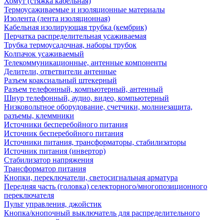
Хомут (стяжка кабельная)
Термоусаживаемые и изоляционные материалы
Изолента (лента изоляционная)
Кабельная изолирующая трубка (кембрик)
Перчатка распределительная усаживаемая
Трубка термоусадочная, наборы трубок
Колпачок усаживаемый
Телекоммуникационные, антенные компоненты
Делители, ответвители антенные
Разъем коаксиальный штекерный
Разъем телефонный, компьютерный, антенный
Шнур телефонный, аудио, видео, компьютерный
Низковольтное оборудование, счетчики, молниезащита,
разъемы, клеммники
Источники бесперебойного питания
Источник бесперебойного питания
Источники питания, трансформаторы, стабилизаторы
Источник питания (инвертор)
Стабилизатор напряжения
Трансформатор питания
Кнопки, переключатели, светосигнальная арматура
Передняя часть (головка) селекторного/многопозиционного
переключателя
Пульт управления, джойстик
Кнопка/кнопочный выключатель для распределительного