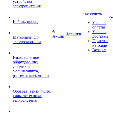
устройства
электропитания
Как купить
К
Кабель, провод
Условия
оплаты
Условия
Новинки
Акции
доставки
Материалы для
Гарантия
электромонтажа
на товар
Возврат
Низковольтное
оборудование,
счетчики,
молниезащита,
разъемы, клеммники
Обогрев, вентиляция,
климатотехника,
гелиосистемы