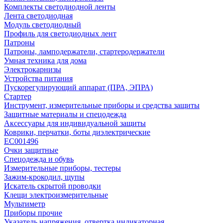
Комплекты светодиодной ленты
Лента светодиодная
Модуль светодиодный
Профиль для светодиодных лент
Патроны
Патроны, ламподержатели, стартеродержатели
Умная техника для дома
Электрокарнизы
Устройства питания
Пускорегулирующий аппарат (ПРА, ЭПРА)
Стартер
Инструмент, измерительные приборы и средства защиты
Защитные материалы и спецодежда
Аксессуары для индивидуальной защиты
Коврики, перчатки, боты диэлектрические
EC001496
Очки защитные
Спецодежда и обувь
Измерительные приборы, тестеры
Зажим-крокодил, щупы
Искатель скрытой проводки
Клещи электроизмерительные
Мультиметр
Приборы прочие
Указатель напряжения, отвертка индикаторная