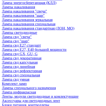
Лампа энергосберегающая (КЛЛ)
Лампы накаливания
Лампа накаливания "свеча"
Лампа накаливания "шар"
Лампа накаливания зеркальная
Лампа накаливания специальная
Лампа накаливания стандартная (ЛОН, МО)
Лампы светодиодные
Лампа свд "свеча"
Лампа свд "шар"
Лампа свд E27 стандарт
Лампа свд E27, Е40 большой мощности
Лампа свд GX, GU, G
Лампа свд декоративная
Лампа свд капсульная
Лампа свд линейная
Лампа свд рефлекторная
Лампа свд специальная
Лампа свд умная
Комплект ламп
Лампы специального назначения
Лампа инфракрасная
Ленты, модули светодиодные и комлектующие
Аксессуары для светодиодных лент
Блоки питания, контроллеры