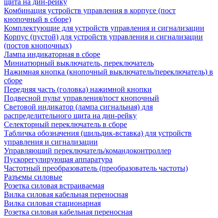
щита на дин-рейку
Комбинация устройств управления в корпусе (пост
кнопочный в сборе)
Комплектующие для устройств управления и сигнализации
Корпус (пустой) для устройств управления и сигнализации
(постов кнопочных)
Лампа индикаторная в сборе
Миниатюрный выключатель, переключатель
Нажимная кнопка (кнопочный выключатель/переключатель) в
сборе
Передняя часть (головка) нажимной кнопки
Подвесной пульт управления/пост кнопочный
Световой индикатор (лампа сигнальная) для
распределительного щита на дин-рейку
Селекторный переключатель в сборе
Табличка обозначения (шильдик-вставка) для устройств
управления и сигнализации
Управляющий переключатель/командоконтроллер
Пускорегулирующая аппаратура
Частотный преобразователь (преобразователь частоты)
Разъемы силовые
Розетка силовая встраиваемая
Вилка силовая кабельная переносная
Вилка силовая стационарная
Розетка силовая кабельная переносная