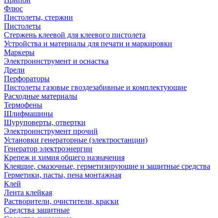
Флюс
Пистолеты, стержни
Пистолеты
Стержень клеевой для клеевого пистолета
Устройства и материалы для печати и маркировки
Маркеры
Электроинструмент и оснастка
Дрели
Перфораторы
Пистолеты газовые гвоздезабивные и комплектующие
Расходные материалы
Термофены
Шлифмашины
Шуруповерты, отвертки
Электроинструмент прочий
Установки генераторные (электростанции)
Генератор электроэнергии
Крепеж и химия общего назначения
Клеящие, смазочные, герметизирующие и защитные средства
Герметики, пасты, пена монтажная
Клей
Лента клейкая
Растворители, очистители, краски
Средства защитные