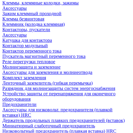
Клеммы, клеммные колодки, зажимы
Аксессуары
Зажим клеммный проходной
Клемма безвинтовая
Клеммник (колодка клеммная)
Контакторы, пускатели
Аксессуары
Катушка для контактора
Контактор модульный
Контактор переменного тока
Пускатель магнитный переменного тока
Реле перегрузки тепловое
Молниезащита и заземление
Аксессуары для заземления и молниеотвода
Комплект заземления
Ленточный заземлитель (гибкая перемычка)
Разрядник для молниезащиты систем энергоснабжения
Устройство защиты от перенапряжения для оконечного
оборудования
Предохранители
Аксессуары для низковольт. предохранителя (плавкой
вставки) HRC
Держатель продольных плавких предохранителей (вставок)
Миниатюрный слаботочный предохранитель
Низковольтный предохранитель (плавкая вставка) HRC