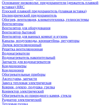
Основание низковольт. предохранителя (держатель плавкой
вставки) HRC
Плоский плавкий предохранитель (плавкая вставка)
Цилиндрический предохранитель
Обогрев, вентиляция, климатотехника, гелиосистемы
Вентиляторы
Вентилятор для оборудования
Вентилятор бытовой
Вентилятор для ванных комнат и кухонь
Каналы, воздуховоды, кроншетйны, регуляторы
Лючок вентиляционный
Решетка вентиляционная
Водонагреватели
Водонагреватель накопительный
Запчасти для водонагревателя
Кондиционеры
Кондиционер
Обогревательные приборы
Аксессуары, запчасти
Завеса тепловая электрическая
Коврик, одеяло, подушка, грелка
Конвектор электрический
Обогреватель из природного камня, стекла
Радиатор электрический
Тепловая пушка