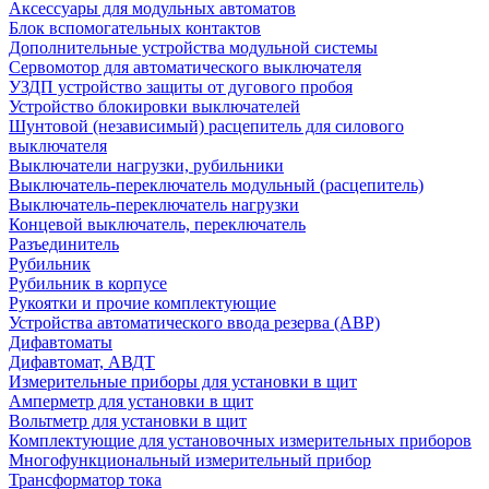
Аксессуары для модульных автоматов
Блок вспомогательных контактов
Дополнительные устройства модульной системы
Сервомотор для автоматического выключателя
УЗДП устройство защиты от дугового пробоя
Устройство блокировки выключателей
Шунтовой (независимый) расцепитель для силового
выключателя
Выключатели нагрузки, рубильники
Выключатель-переключатель модульный (расцепитель)
Выключатель-переключатель нагрузки
Концевой выключатель, переключатель
Разъединитель
Рубильник
Рубильник в корпусе
Рукоятки и прочие комплектующие
Устройства автоматического ввода резерва (АВР)
Дифавтоматы
Дифавтомат, АВДТ
Измерительные приборы для установки в щит
Амперметр для установки в щит
Вольтметр для установки в щит
Комплектующие для установочных измерительных приборов
Многофункциональный измерительный прибор
Трансформатор тока