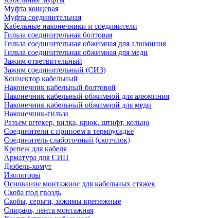
Муфта концевая
Муфта соединительная
Кабельные наконечники и соединители
Гильза соединительная болтовая
Гильза соединительная обжимная для алюминия
Гильза соединительная обжимная для меди
Зажим ответвительный
Зажим соединительный (СИЗ)
Коннектор кабельный
Наконечник кабельный болтовой
Наконечник кабельный обжимной для алюминия
Наконечник кабельный обжимной для меди
Наконечник-гильза
Разъем штекер, вилка, крюк, штифт, кольцо
Соединители с припоем в термоусадке
Соединитель слаботочный (скотчлок)
Крепеж для кабеля
Арматура для СИП
Дюбель-хомут
Изоляторы
Основание монтажное для кабельных стяжек
Скоба под гвоздь
Скобы, серьги, зажимы крепежные
Спираль, лента монтажная