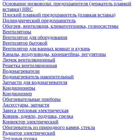
Основание низковольт. предохранителя (держатель плавкой
вставки) HRC
Плоский плавкий предохранитель (плавкая вставка)
Цилиндрический предохранитель
Обогрев, вентиляция, климатотехника, гелиосистемы
Вентиляторы
Вентилятор для оборудования
Вентилятор бытовой
Вентилятор для ванных комнат и кухонь
Каналы, воздуховоды, кроншетйны, регуляторы
Лючок вентиляционный
Решетка вентиляционная
Водонагреватели
Водонагреватель накопительный
Запчасти для водонагревателя
Кондиционеры
Кондиционер
Обогревательные приборы
Аксессуары, запчасти
Завеса тепловая электрическая
Коврик, одеяло, подушка, грелка
Конвектор электрический
Обогреватель из природного камня, стекла
Радиатор электрический
Тепловая пушка