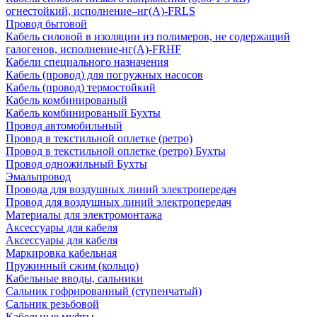
огнестойкий, исполнение–нг(А)-FRLS
Провод бытовой
Кабель силовой в изоляции из полимеров, не содержащий
галогенов, исполнение-нг(А)-FRHF
Кабели специального назначения
Кабель (провод) для погружных насосов
Кабель (провод) термостойкий
Кабель комбинированый
Кабель комбинированый Бухты
Провод автомобильный
Провод в текстильной оплетке (ретро)
Провод в текстильной оплетке (ретро) Бухты
Провод одножильный Бухты
Эмальпровод
Провода для воздушных линий электропередач
Провод для воздушных линий электропередач
Материалы для электромонтажа
Аксессуары для кабеля
Аксессуары для кабеля
Маркировка кабельная
Пружинный сжим (кольцо)
Кабельные вводы, сальники
Сальник гофрированный (ступенчатый)
Сальник резьбовой
Кабельные муфты