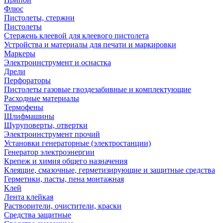
Флюс
Пистолеты, стержни
Пистолеты
Стержень клеевой для клеевого пистолета
Устройства и материалы для печати и маркировки
Маркеры
Электроинструмент и оснастка
Дрели
Перфораторы
Пистолеты газовые гвоздезабивные и комплектующие
Расходные материалы
Термофены
Шлифмашины
Шуруповерты, отвертки
Электроинструмент прочий
Установки генераторные (электростанции)
Генератор электроэнергии
Крепеж и химия общего назначения
Клеящие, смазочные, герметизирующие и защитные средства
Герметики, пасты, пена монтажная
Клей
Лента клейкая
Растворители, очистители, краски
Средства защитные