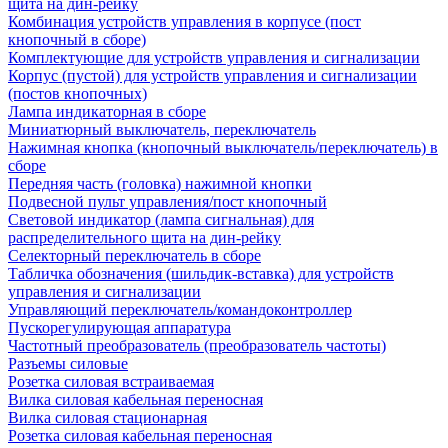
щита на дин-рейку
Комбинация устройств управления в корпусе (пост
кнопочный в сборе)
Комплектующие для устройств управления и сигнализации
Корпус (пустой) для устройств управления и сигнализации
(постов кнопочных)
Лампа индикаторная в сборе
Миниатюрный выключатель, переключатель
Нажимная кнопка (кнопочный выключатель/переключатель) в
сборе
Передняя часть (головка) нажимной кнопки
Подвесной пульт управления/пост кнопочный
Световой индикатор (лампа сигнальная) для
распределительного щита на дин-рейку
Селекторный переключатель в сборе
Табличка обозначения (шильдик-вставка) для устройств
управления и сигнализации
Управляющий переключатель/командоконтроллер
Пускорегулирующая аппаратура
Частотный преобразователь (преобразователь частоты)
Разъемы силовые
Розетка силовая встраиваемая
Вилка силовая кабельная переносная
Вилка силовая стационарная
Розетка силовая кабельная переносная