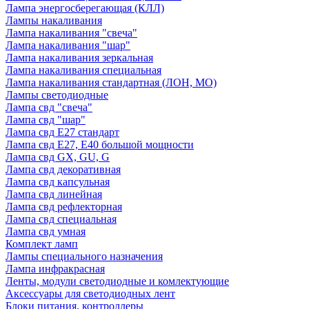
Лампа энергосберегающая (КЛЛ)
Лампы накаливания
Лампа накаливания "свеча"
Лампа накаливания "шар"
Лампа накаливания зеркальная
Лампа накаливания специальная
Лампа накаливания стандартная (ЛОН, МО)
Лампы светодиодные
Лампа свд "свеча"
Лампа свд "шар"
Лампа свд E27 стандарт
Лампа свд E27, Е40 большой мощности
Лампа свд GX, GU, G
Лампа свд декоративная
Лампа свд капсульная
Лампа свд линейная
Лампа свд рефлекторная
Лампа свд специальная
Лампа свд умная
Комплект ламп
Лампы специального назначения
Лампа инфракрасная
Ленты, модули светодиодные и комлектующие
Аксессуары для светодиодных лент
Блоки питания, контроллеры