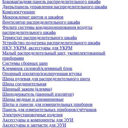
Боковая/задняя панель распределительного шкафа
Дверь/панель управления распределительного шкафа
Комплектующие
Микроклимат щитов и шкафов
Вентилятор распределительного шкафа
Фильтр системы кондиционирования воздуха
распределительного шкафа
Термостат распределительного шкафа
Устройство подогрева распределительного шкафа
НКУ, УКРМ, аксессуары для УКРМ
Малый распределительный щит, укомплектованный
приборами
Системы сборных шин
Клеммник силовой/клеммный блок
Опорный изолятор/изолирующая втулка
Шина нулевая для распределительного щита
Шина соединительная
Шинный зажим (клемма)
Шинодержатель (шинный изолятор)
Шины медные и алюминиевые
Щиты и панели для измерительных приборов
Панель для измерительных приборов/счётчиков
Электроустановочные изделия
Аксессуары и компоненты для ЭУИ
Аксессуары и запчасти для ЭУИ