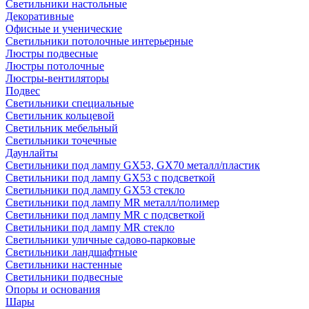
Светильники настольные
Декоративные
Офисные и ученические
Светильники потолочные интерьерные
Люстры подвесные
Люстры потолочные
Люстры-вентиляторы
Подвес
Светильники специальные
Светильник кольцевой
Светильник мебельный
Светильники точечные
Даунлайты
Светильники под лампу GX53, GX70 металл/пластик
Светильники под лампу GX53 с подсветкой
Светильники под лампу GX53 стекло
Светильники под лампу MR металл/полимер
Светильники под лампу MR с подсветкой
Светильники под лампу MR стекло
Светильники уличные садово-парковые
Светильники ландшафтные
Светильники настенные
Светильники подвесные
Опоры и основания
Шары