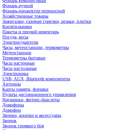
Фонарь кемпинговый
Фонарь ручной
Фонарь-прожектор переносной
Хозяйственные товары
Зажигалки, газовые горелки, резаки, плитки
Кипятильники
Пакеты и прочий инвентарь
Посуда, весы
Электросушители
Часы, метеостанции, термометры
Метеостанции
Термометры бытовые
Часы настенные
Часы настольные
Электроника
USB, AUX, Bluetooth компоненты
Антенны
Карты памяти, флешки
Пульты дистанционного управления
Наушники, фитнес-браслеты
Домофоны
Домофон
Звонки, кнопки и аксессуары
Звонок
Звонок громкого боя