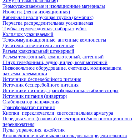
Хомут (стяжка кабельная)
Термоусаживаемые и изоляционные материалы
Изолента (лента изоляционная)
Кабельная изолирующая трубка (кембрик)
Перчатка распределительная усаживаемая
Трубка термоусадочная, наборы трубок
Колпачок усаживаемый
Телекоммуникационные, антенные компоненты
Делители, ответвители антенные
Разъем коаксиальный штекерный
Разъем телефонный, компьютерный, антенный
Шнур телефонный, аудио, видео, компьютерный
Низковольтное оборудование, счетчики, молниезащита,
разъемы, клеммники
Источники бесперебойного питания
Источник бесперебойного питания
Источники питания, трансформаторы, стабилизаторы
Источник питания (инвертор)
Стабилизатор напряжения
Трансформатор питания
Кнопки, переключатели, светосигнальная арматура
Передняя часть (головка) селекторного/многопозиционного
переключателя
Пульт управления, джойстик
Кнопка/кнопочный выключатель для распределительного