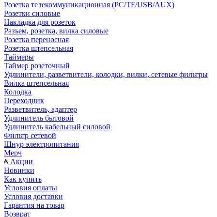
Розетка телекоммуникационная (PC/TF/USB/AUX)
Розетки силовые
Накладка для розеток
Разъем, розетка, вилка силовые
Розетка переносная
Розетка штепсельная
Таймеры
Таймер розеточный
Удлинители, разветвители, колодки, вилки, сетевые фильтры
Вилка штепсельная
Колодка
Переходник
Разветвитель, адаптер
Удлинитель бытовой
Удлинитель кабельный силовой
Фильтр сетевой
Шнур электропитания
Мерч
Акции
Новинки
Как купить
Условия оплаты
Условия доставки
Гарантия на товар
Возврат