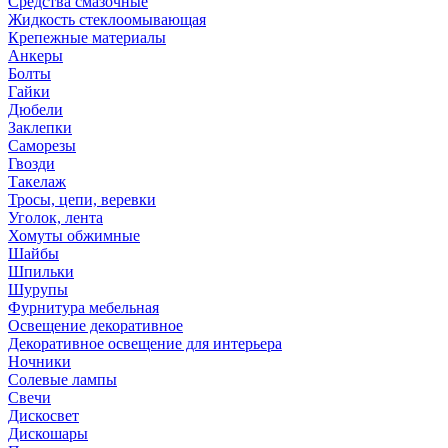
Средства смазочные
Жидкость стеклоомывающая
Крепежные материалы
Анкеры
Болты
Гайки
Дюбели
Заклепки
Саморезы
Гвозди
Такелаж
Тросы, цепи, веревки
Уголок, лента
Хомуты обжимные
Шайбы
Шпильки
Шурупы
Фурнитура мебельная
Освещение декоративное
Декоративное освещение для интерьера
Ночники
Солевые лампы
Свечи
Дискосвет
Дискошары