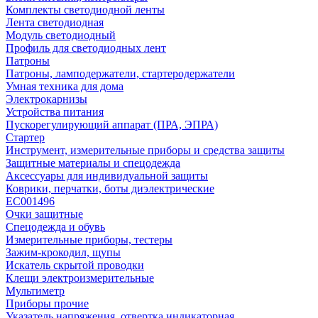
Комплекты светодиодной ленты
Лента светодиодная
Модуль светодиодный
Профиль для светодиодных лент
Патроны
Патроны, ламподержатели, стартеродержатели
Умная техника для дома
Электрокарнизы
Устройства питания
Пускорегулирующий аппарат (ПРА, ЭПРА)
Стартер
Инструмент, измерительные приборы и средства защиты
Защитные материалы и спецодежда
Аксессуары для индивидуальной защиты
Коврики, перчатки, боты диэлектрические
EC001496
Очки защитные
Спецодежда и обувь
Измерительные приборы, тестеры
Зажим-крокодил, щупы
Искатель скрытой проводки
Клещи электроизмерительные
Мультиметр
Приборы прочие
Указатель напряжения, отвертка индикаторная