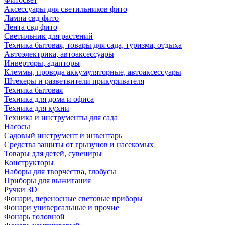
Аксессуары для светильников фито
Лампа свд фито
Лента свд фито
Светильник для растений
Техника бытовая, товары для сада, туризма, отдыха
Автоэлектрика, автоаксессуары
Инверторы, адапторы
Клеммы, провода аккумуляторные, автоаксессуары
Штекеры и разветвители прикуривателя
Техника бытовая
Техника для дома и офиса
Техника для кухни
Техника и инструменты для сада
Насосы
Садовый инструмент и инвентарь
Средства защиты от грызунов и насекомых
Товары для детей, сувениры
Конструкторы
Наборы для творчества, глобусы
Приборы для выжигания
Ручки 3D
Фонари, переносные световые приборы
Фонари универсальные и прочие
Фонарь головной