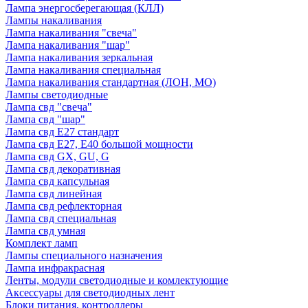
Лампа энергосберегающая (КЛЛ)
Лампы накаливания
Лампа накаливания "свеча"
Лампа накаливания "шар"
Лампа накаливания зеркальная
Лампа накаливания специальная
Лампа накаливания стандартная (ЛОН, МО)
Лампы светодиодные
Лампа свд "свеча"
Лампа свд "шар"
Лампа свд E27 стандарт
Лампа свд E27, Е40 большой мощности
Лампа свд GX, GU, G
Лампа свд декоративная
Лампа свд капсульная
Лампа свд линейная
Лампа свд рефлекторная
Лампа свд специальная
Лампа свд умная
Комплект ламп
Лампы специального назначения
Лампа инфракрасная
Ленты, модули светодиодные и комлектующие
Аксессуары для светодиодных лент
Блоки питания, контроллеры