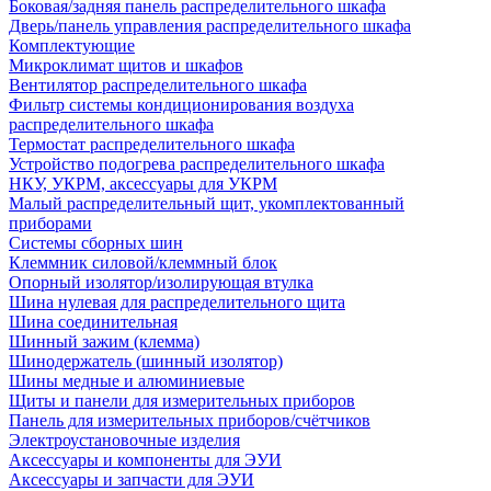
Боковая/задняя панель распределительного шкафа
Дверь/панель управления распределительного шкафа
Комплектующие
Микроклимат щитов и шкафов
Вентилятор распределительного шкафа
Фильтр системы кондиционирования воздуха
распределительного шкафа
Термостат распределительного шкафа
Устройство подогрева распределительного шкафа
НКУ, УКРМ, аксессуары для УКРМ
Малый распределительный щит, укомплектованный
приборами
Системы сборных шин
Клеммник силовой/клеммный блок
Опорный изолятор/изолирующая втулка
Шина нулевая для распределительного щита
Шина соединительная
Шинный зажим (клемма)
Шинодержатель (шинный изолятор)
Шины медные и алюминиевые
Щиты и панели для измерительных приборов
Панель для измерительных приборов/счётчиков
Электроустановочные изделия
Аксессуары и компоненты для ЭУИ
Аксессуары и запчасти для ЭУИ