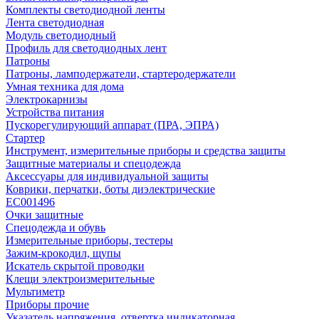
Комплекты светодиодной ленты
Лента светодиодная
Модуль светодиодный
Профиль для светодиодных лент
Патроны
Патроны, ламподержатели, стартеродержатели
Умная техника для дома
Электрокарнизы
Устройства питания
Пускорегулирующий аппарат (ПРА, ЭПРА)
Стартер
Инструмент, измерительные приборы и средства защиты
Защитные материалы и спецодежда
Аксессуары для индивидуальной защиты
Коврики, перчатки, боты диэлектрические
EC001496
Очки защитные
Спецодежда и обувь
Измерительные приборы, тестеры
Зажим-крокодил, щупы
Искатель скрытой проводки
Клещи электроизмерительные
Мультиметр
Приборы прочие
Указатель напряжения, отвертка индикаторная