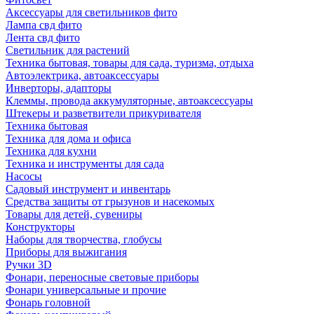
Аксессуары для светильников фито
Лампа свд фито
Лента свд фито
Светильник для растений
Техника бытовая, товары для сада, туризма, отдыха
Автоэлектрика, автоаксессуары
Инверторы, адапторы
Клеммы, провода аккумуляторные, автоаксессуары
Штекеры и разветвители прикуривателя
Техника бытовая
Техника для дома и офиса
Техника для кухни
Техника и инструменты для сада
Насосы
Садовый инструмент и инвентарь
Средства защиты от грызунов и насекомых
Товары для детей, сувениры
Конструкторы
Наборы для творчества, глобусы
Приборы для выжигания
Ручки 3D
Фонари, переносные световые приборы
Фонари универсальные и прочие
Фонарь головной