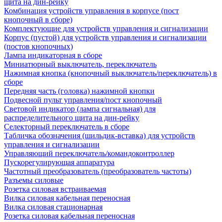
щита на дин-рейку
Комбинация устройств управления в корпусе (пост
кнопочный в сборе)
Комплектующие для устройств управления и сигнализации
Корпус (пустой) для устройств управления и сигнализации
(постов кнопочных)
Лампа индикаторная в сборе
Миниатюрный выключатель, переключатель
Нажимная кнопка (кнопочный выключатель/переключатель) в
сборе
Передняя часть (головка) нажимной кнопки
Подвесной пульт управления/пост кнопочный
Световой индикатор (лампа сигнальная) для
распределительного щита на дин-рейку
Селекторный переключатель в сборе
Табличка обозначения (шильдик-вставка) для устройств
управления и сигнализации
Управляющий переключатель/командоконтроллер
Пускорегулирующая аппаратура
Частотный преобразователь (преобразователь частоты)
Разъемы силовые
Розетка силовая встраиваемая
Вилка силовая кабельная переносная
Вилка силовая стационарная
Розетка силовая кабельная переносная