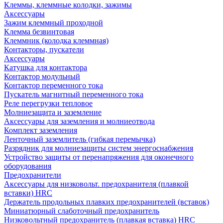
Клеммы, клеммные колодки, зажимы
Аксессуары
Зажим клеммный проходной
Клемма безвинтовая
Клеммник (колодка клеммная)
Контакторы, пускатели
Аксессуары
Катушка для контактора
Контактор модульный
Контактор переменного тока
Пускатель магнитный переменного тока
Реле перегрузки тепловое
Молниезащита и заземление
Аксессуары для заземления и молниеотвода
Комплект заземления
Ленточный заземлитель (гибкая перемычка)
Разрядник для молниезащиты систем энергоснабжения
Устройство защиты от перенапряжения для оконечного
оборудования
Предохранители
Аксессуары для низковольт. предохранителя (плавкой
вставки) HRC
Держатель продольных плавких предохранителей (вставок)
Миниатюрный слаботочный предохранитель
Низковольтный предохранитель (плавкая вставка) HRC