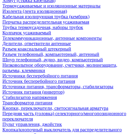
Хомут (стяжка кабельная)
Термоусаживаемые и изоляционные материалы
Изолента (лента изоляционная)
Кабельная изолирующая трубка (кембрик)
Перчатка распределительная усаживаемая
Трубка термоусадочная, наборы трубок
Колпачок усаживаемый
Телекоммуникационные, антенные компоненты
Делители, ответвители антенные
Разъем коаксиальный штекерный
Разъем телефонный, компьютерный, антенный
Шнур телефонный, аудио, видео, компьютерный
Низковольтное оборудование, счетчики, молниезащита,
разъемы, клеммники
Источники бесперебойного питания
Источник бесперебойного питания
Источники питания, трансформаторы, стабилизаторы
Источник питания (инвертор)
Стабилизатор напряжения
Трансформатор питания
Кнопки, переключатели, светосигнальная арматура
Передняя часть (головка) селекторного/многопозиционного
переключателя
Пульт управления, джойстик
Кнопка/кнопочный выключатель для распределительного