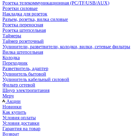
Розетка телекоммуникационная (PC/TF/USB/AUX)
Розетки силовые
Накладка для розеток
Разъем, розетка, вилка силовые
Розетка переносная
Розетка штепсельная
Таймеры
Таймер розеточный
Удлинители, разветвители, колодки, вилки, сетевые фильтры
Вилка штепсельная
Колодка
Переходник
Разветвитель, адаптер
Удлинитель бытовой
Удлинитель кабельный силовой
Фильтр сетевой
Шнур электропитания
Мерч
Акции
Новинки
Как купить
Условия оплаты
Условия доставки
Гарантия на товар
Возврат