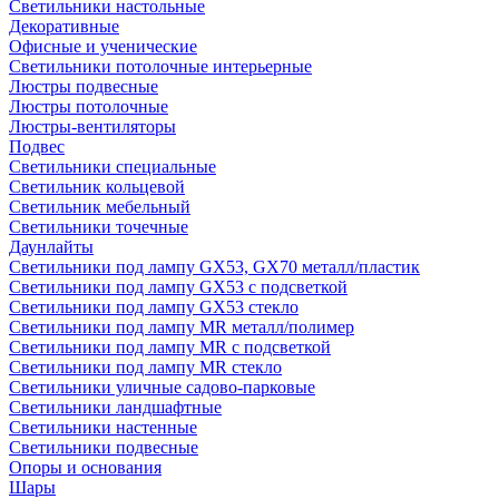
Светильники настольные
Декоративные
Офисные и ученические
Светильники потолочные интерьерные
Люстры подвесные
Люстры потолочные
Люстры-вентиляторы
Подвес
Светильники специальные
Светильник кольцевой
Светильник мебельный
Светильники точечные
Даунлайты
Светильники под лампу GX53, GX70 металл/пластик
Светильники под лампу GX53 с подсветкой
Светильники под лампу GX53 стекло
Светильники под лампу MR металл/полимер
Светильники под лампу MR с подсветкой
Светильники под лампу MR стекло
Светильники уличные садово-парковые
Светильники ландшафтные
Светильники настенные
Светильники подвесные
Опоры и основания
Шары