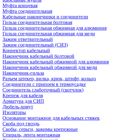
Муфта концевая
Муфта соединительная
Кабельные наконечники и соединители
Гильза соединительная болтовая
Гильза соединительная обжимная для алюминия
Гильза соединительная обжимная для меди
Зажим ответвительный
Зажим соединительный (СИЗ)
Коннектор кабельный
Наконечник кабельный болтовой
Наконечник кабельный обжимной для алюминия
Наконечник кабельный обжимной для меди
Наконечник-гильза
Разъем штекер, вилка, крюк, штифт, кольцо
Соединители с припоем в термоусадке
Соединитель слаботочный (скотчлок)
Крепеж для кабеля
Арматура для СИП
Дюбель-хомут
Изоляторы
Основание монтажное для кабельных стяжек
Скоба под гвоздь
Скобы, серьги, зажимы крепежные
Спираль, лента монтажная