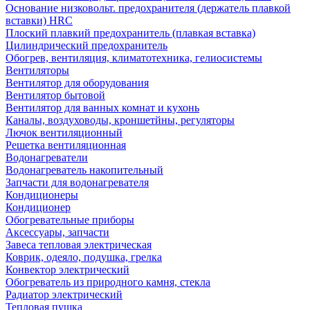
Основание низковольт. предохранителя (держатель плавкой
вставки) HRC
Плоский плавкий предохранитель (плавкая вставка)
Цилиндрический предохранитель
Обогрев, вентиляция, климатотехника, гелиосистемы
Вентиляторы
Вентилятор для оборудования
Вентилятор бытовой
Вентилятор для ванных комнат и кухонь
Каналы, воздуховоды, кроншетйны, регуляторы
Лючок вентиляционный
Решетка вентиляционная
Водонагреватели
Водонагреватель накопительный
Запчасти для водонагревателя
Кондиционеры
Кондиционер
Обогревательные приборы
Аксессуары, запчасти
Завеса тепловая электрическая
Коврик, одеяло, подушка, грелка
Конвектор электрический
Обогреватель из природного камня, стекла
Радиатор электрический
Тепловая пушка