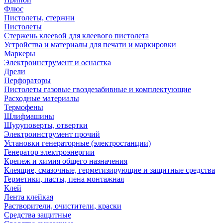
Флюс
Пистолеты, стержни
Пистолеты
Стержень клеевой для клеевого пистолета
Устройства и материалы для печати и маркировки
Маркеры
Электроинструмент и оснастка
Дрели
Перфораторы
Пистолеты газовые гвоздезабивные и комплектующие
Расходные материалы
Термофены
Шлифмашины
Шуруповерты, отвертки
Электроинструмент прочий
Установки генераторные (электростанции)
Генератор электроэнергии
Крепеж и химия общего назначения
Клеящие, смазочные, герметизирующие и защитные средства
Герметики, пасты, пена монтажная
Клей
Лента клейкая
Растворители, очистители, краски
Средства защитные