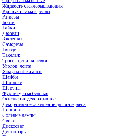
Средства смазочные
Жидкость стеклоомывающая
Крепежные материалы
Анкеры
Болты
Гайки
Дюбели
Заклепки
Саморезы
Гвозди
Такелаж
Тросы, цепи, веревки
Уголок, лента
Хомуты обжимные
Шайбы
Шпильки
Шурупы
Фурнитура мебельная
Освещение декоративное
Декоративное освещение для интерьера
Ночники
Солевые лампы
Свечи
Дискосвет
Дискошары