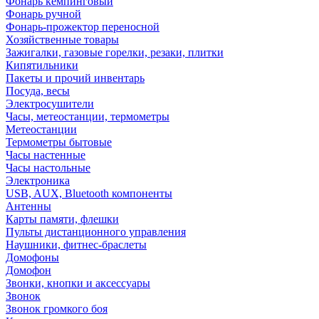
Фонарь кемпинговый
Фонарь ручной
Фонарь-прожектор переносной
Хозяйственные товары
Зажигалки, газовые горелки, резаки, плитки
Кипятильники
Пакеты и прочий инвентарь
Посуда, весы
Электросушители
Часы, метеостанции, термометры
Метеостанции
Термометры бытовые
Часы настенные
Часы настольные
Электроника
USB, AUX, Bluetooth компоненты
Антенны
Карты памяти, флешки
Пульты дистанционного управления
Наушники, фитнес-браслеты
Домофоны
Домофон
Звонки, кнопки и аксессуары
Звонок
Звонок громкого боя