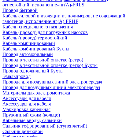
огнестойкий, исполнение–нг(А)-FRLS
Провод бытовой
Кабель силовой в изоляции из полимеров, не содержащий
галогенов, исполнение-нг(А)-FRHF
Кабели специального назначения
Кабель (провод) для погружных насосов
Кабель (провод) термостойкий
Кабель комбинированый
Кабель комбинированый Бухты
Провод автомобильный
Провод в текстильной оплетке (ретро)
Провод в текстильной оплетке (ретро) Бухты
Провод одножильный Бухты
Эмальпровод
Провода для воздушных линий электропередач
Провод для воздушных линий электропередач
Материалы для электромонтажа
Аксессуары для кабеля
Аксессуары для кабеля
Маркировка кабельная
Пружинный сжим (кольцо)
Кабельные вводы, сальники
Сальник гофрированный (ступенчатый)
Сальник резьбовой
Кабельные муфты