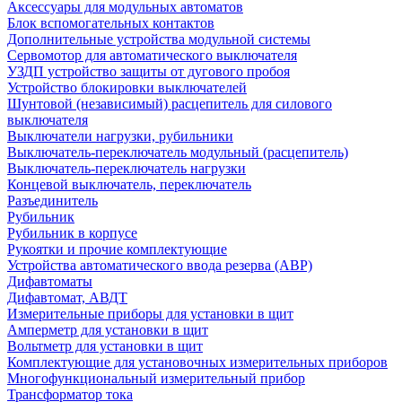
Аксессуары для модульных автоматов
Блок вспомогательных контактов
Дополнительные устройства модульной системы
Сервомотор для автоматического выключателя
УЗДП устройство защиты от дугового пробоя
Устройство блокировки выключателей
Шунтовой (независимый) расцепитель для силового
выключателя
Выключатели нагрузки, рубильники
Выключатель-переключатель модульный (расцепитель)
Выключатель-переключатель нагрузки
Концевой выключатель, переключатель
Разъединитель
Рубильник
Рубильник в корпусе
Рукоятки и прочие комплектующие
Устройства автоматического ввода резерва (АВР)
Дифавтоматы
Дифавтомат, АВДТ
Измерительные приборы для установки в щит
Амперметр для установки в щит
Вольтметр для установки в щит
Комплектующие для установочных измерительных приборов
Многофункциональный измерительный прибор
Трансформатор тока