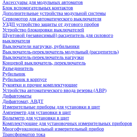
Аксессуары для модульных автоматов
Блок вспомогательных контактов
Дополнительные устройства модульной системы
Сервомотор для автоматического выключателя
УЗДП устройство защиты от дугового пробоя
Устройство блокировки выключателей
Шунтовой (независимый) расцепитель для силового
выключателя
Выключатели нагрузки, рубильники
Выключатель-переключатель модульный (расцепитель)
Выключатель-переключатель нагрузки
Концевой выключатель, переключатель
Разъединитель
Рубильник
Рубильник в корпусе
Рукоятки и прочие комплектующие
Устройства автоматического ввода резерва (АВР)
Дифавтоматы
Дифавтомат, АВДТ
Измерительные приборы для установки в щит
Амперметр для установки в щит
Вольтметр для установки в щит
Комплектующие для установочных измерительных приборов
Многофункциональный измерительный прибор
Трансформатор тока