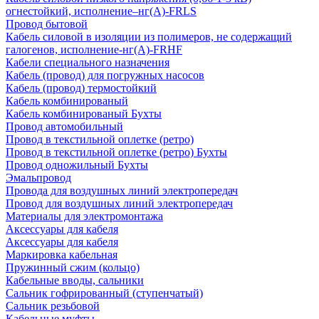
огнестойкий, исполнение–нг(А)-FRLS
Провод бытовой
Кабель силовой в изоляции из полимеров, не содержащий
галогенов, исполнение-нг(А)-FRHF
Кабели специального назначения
Кабель (провод) для погружных насосов
Кабель (провод) термостойкий
Кабель комбинированый
Кабель комбинированый Бухты
Провод автомобильный
Провод в текстильной оплетке (ретро)
Провод в текстильной оплетке (ретро) Бухты
Провод одножильный Бухты
Эмальпровод
Провода для воздушных линий электропередач
Провод для воздушных линий электропередач
Материалы для электромонтажа
Аксессуары для кабеля
Аксессуары для кабеля
Маркировка кабельная
Пружинный сжим (кольцо)
Кабельные вводы, сальники
Сальник гофрированный (ступенчатый)
Сальник резьбовой
Кабельные муфты