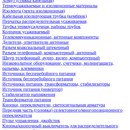
Хомут (стяжка кабельная)
Термоусаживаемые и изоляционные материалы
Изолента (лента изоляционная)
Кабельная изолирующая трубка (кембрик)
Перчатка распределительная усаживаемая
Трубка термоусадочная, наборы трубок
Колпачок усаживаемый
Телекоммуникационные, антенные компоненты
Делители, ответвители антенные
Разъем коаксиальный штекерный
Разъем телефонный, компьютерный, антенный
Шнур телефонный, аудио, видео, компьютерный
Низковольтное оборудование, счетчики, молниезащита,
разъемы, клеммники
Источники бесперебойного питания
Источник бесперебойного питания
Источники питания, трансформаторы, стабилизаторы
Источник питания (инвертор)
Стабилизатор напряжения
Трансформатор питания
Кнопки, переключатели, светосигнальная арматура
Передняя часть (головка) селекторного/многопозиционного
переключателя
Пульт управления, джойстик
Кнопка/кнопочный выключатель для распределительного