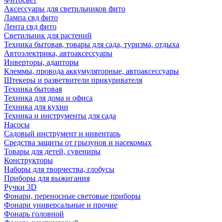
Аксессуары для светильников фито
Лампа свд фито
Лента свд фито
Светильник для растений
Техника бытовая, товары для сада, туризма, отдыха
Автоэлектрика, автоаксессуары
Инверторы, адапторы
Клеммы, провода аккумуляторные, автоаксессуары
Штекеры и разветвители прикуривателя
Техника бытовая
Техника для дома и офиса
Техника для кухни
Техника и инструменты для сада
Насосы
Садовый инструмент и инвентарь
Средства защиты от грызунов и насекомых
Товары для детей, сувениры
Конструкторы
Наборы для творчества, глобусы
Приборы для выжигания
Ручки 3D
Фонари, переносные световые приборы
Фонари универсальные и прочие
Фонарь головной