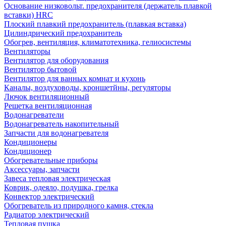
Основание низковольт. предохранителя (держатель плавкой
вставки) HRC
Плоский плавкий предохранитель (плавкая вставка)
Цилиндрический предохранитель
Обогрев, вентиляция, климатотехника, гелиосистемы
Вентиляторы
Вентилятор для оборудования
Вентилятор бытовой
Вентилятор для ванных комнат и кухонь
Каналы, воздуховоды, кроншетйны, регуляторы
Лючок вентиляционный
Решетка вентиляционная
Водонагреватели
Водонагреватель накопительный
Запчасти для водонагревателя
Кондиционеры
Кондиционер
Обогревательные приборы
Аксессуары, запчасти
Завеса тепловая электрическая
Коврик, одеяло, подушка, грелка
Конвектор электрический
Обогреватель из природного камня, стекла
Радиатор электрический
Тепловая пушка