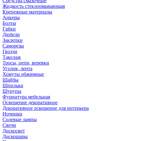
Средства смазочные
Жидкость стеклоомывающая
Крепежные материалы
Анкеры
Болты
Гайки
Дюбели
Заклепки
Саморезы
Гвозди
Такелаж
Тросы, цепи, веревки
Уголок, лента
Хомуты обжимные
Шайбы
Шпильки
Шурупы
Фурнитура мебельная
Освещение декоративное
Декоративное освещение для интерьера
Ночники
Солевые лампы
Свечи
Дискосвет
Дискошары