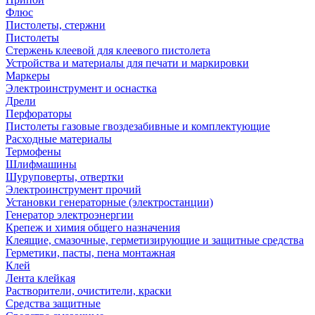
Флюс
Пистолеты, стержни
Пистолеты
Стержень клеевой для клеевого пистолета
Устройства и материалы для печати и маркировки
Маркеры
Электроинструмент и оснастка
Дрели
Перфораторы
Пистолеты газовые гвоздезабивные и комплектующие
Расходные материалы
Термофены
Шлифмашины
Шуруповерты, отвертки
Электроинструмент прочий
Установки генераторные (электростанции)
Генератор электроэнергии
Крепеж и химия общего назначения
Клеящие, смазочные, герметизирующие и защитные средства
Герметики, пасты, пена монтажная
Клей
Лента клейкая
Растворители, очистители, краски
Средства защитные