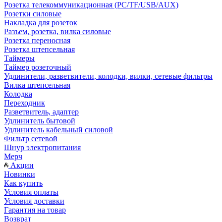
Розетка телекоммуникационная (PC/TF/USB/AUX)
Розетки силовые
Накладка для розеток
Разъем, розетка, вилка силовые
Розетка переносная
Розетка штепсельная
Таймеры
Таймер розеточный
Удлинители, разветвители, колодки, вилки, сетевые фильтры
Вилка штепсельная
Колодка
Переходник
Разветвитель, адаптер
Удлинитель бытовой
Удлинитель кабельный силовой
Фильтр сетевой
Шнур электропитания
Мерч
Акции
Новинки
Как купить
Условия оплаты
Условия доставки
Гарантия на товар
Возврат