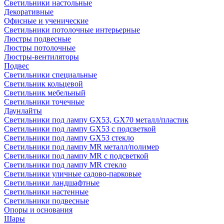
Светильники настольные
Декоративные
Офисные и ученические
Светильники потолочные интерьерные
Люстры подвесные
Люстры потолочные
Люстры-вентиляторы
Подвес
Светильники специальные
Светильник кольцевой
Светильник мебельный
Светильники точечные
Даунлайты
Светильники под лампу GX53, GX70 металл/пластик
Светильники под лампу GX53 с подсветкой
Светильники под лампу GX53 стекло
Светильники под лампу MR металл/полимер
Светильники под лампу MR с подсветкой
Светильники под лампу MR стекло
Светильники уличные садово-парковые
Светильники ландшафтные
Светильники настенные
Светильники подвесные
Опоры и основания
Шары