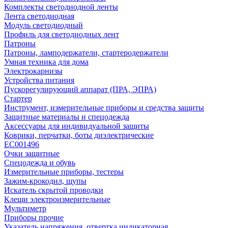
Комплекты светодиодной ленты
Лента светодиодная
Модуль светодиодный
Профиль для светодиодных лент
Патроны
Патроны, ламподержатели, стартеродержатели
Умная техника для дома
Электрокарнизы
Устройства питания
Пускорегулирующий аппарат (ПРА, ЭПРА)
Стартер
Инструмент, измерительные приборы и средства защиты
Защитные материалы и спецодежда
Аксессуары для индивидуальной защиты
Коврики, перчатки, боты диэлектрические
EC001496
Очки защитные
Спецодежда и обувь
Измерительные приборы, тестеры
Зажим-крокодил, щупы
Искатель скрытой проводки
Клещи электроизмерительные
Мультиметр
Приборы прочие
Указатель напряжения, отвертка индикаторная