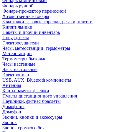
Фонарь кемпинговый
Фонарь ручной
Фонарь-прожектор переносной
Хозяйственные товары
Зажигалки, газовые горелки, резаки, плитки
Кипятильники
Пакеты и прочий инвентарь
Посуда, весы
Электросушители
Часы, метеостанции, термометры
Метеостанции
Термометры бытовые
Часы настенные
Часы настольные
Электроника
USB, AUX, Bluetooth компоненты
Антенны
Карты памяти, флешки
Пульты дистанционного управления
Наушники, фитнес-браслеты
Домофоны
Домофон
Звонки, кнопки и аксессуары
Звонок
Звонок громкого боя