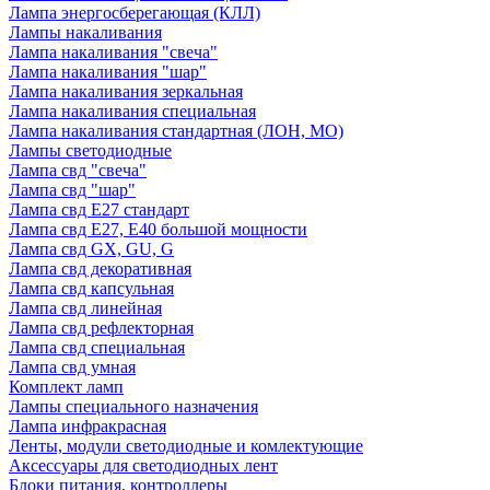
Лампа энергосберегающая (КЛЛ)
Лампы накаливания
Лампа накаливания "свеча"
Лампа накаливания "шар"
Лампа накаливания зеркальная
Лампа накаливания специальная
Лампа накаливания стандартная (ЛОН, МО)
Лампы светодиодные
Лампа свд "свеча"
Лампа свд "шар"
Лампа свд E27 стандарт
Лампа свд E27, Е40 большой мощности
Лампа свд GX, GU, G
Лампа свд декоративная
Лампа свд капсульная
Лампа свд линейная
Лампа свд рефлекторная
Лампа свд специальная
Лампа свд умная
Комплект ламп
Лампы специального назначения
Лампа инфракрасная
Ленты, модули светодиодные и комлектующие
Аксессуары для светодиодных лент
Блоки питания, контроллеры