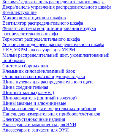
Боковая/задняя панель распределительного шкафа
Дверь/панель управления распределительного шкафа
Комплектующие
Микроклимат щитов и шкафов
Вентилятор распределительного шкафа
Фильтр системы кондиционирования воздуха
распределительного шкафа
Термостат распределительного шкафа
Устройство подогрева распределительного шкафа
НКУ, УКРМ, аксессуары для УКРМ
Малый распределительный щит, укомплектованный
приборами
Системы сборных шин
Клеммник силовой/клеммный блок
Опорный изолятор/изолирующая втулка
Шина нулевая для распределительного щита
Шина соединительная
Шинный зажим (клемма)
Шинодержатель (шинный изолятор)
Шины медные и алюминиевые
Щиты и панели для измерительных приборов
Панель для измерительных приборов/счётчиков
Электроустановочные изделия
Аксессуары и компоненты для ЭУИ
Аксессуары и запчасти для ЭУИ