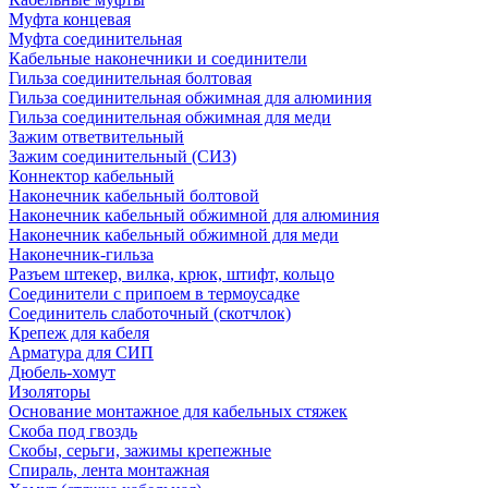
Муфта концевая
Муфта соединительная
Кабельные наконечники и соединители
Гильза соединительная болтовая
Гильза соединительная обжимная для алюминия
Гильза соединительная обжимная для меди
Зажим ответвительный
Зажим соединительный (СИЗ)
Коннектор кабельный
Наконечник кабельный болтовой
Наконечник кабельный обжимной для алюминия
Наконечник кабельный обжимной для меди
Наконечник-гильза
Разъем штекер, вилка, крюк, штифт, кольцо
Соединители с припоем в термоусадке
Соединитель слаботочный (скотчлок)
Крепеж для кабеля
Арматура для СИП
Дюбель-хомут
Изоляторы
Основание монтажное для кабельных стяжек
Скоба под гвоздь
Скобы, серьги, зажимы крепежные
Спираль, лента монтажная