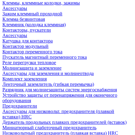
Клеммы, клеммные колодки, зажимы
Аксессуары
Зажим клеммный проходной
Клемма безвинтовая
Клеммник (колодка клеммная)
Контакторы, пускатели
Аксессуары
Катушка для контактора
Контактор модульный
Контактор переменного тока
Пускатель магнитный переменного тока
Реле перегрузки тепловое
Молниезащита и заземление
Аксессуары для заземления и молниеотвода
Комплект заземления
Ленточный заземлитель (гибкая перемычка)
Разрядник для молниезащиты систем энергоснабжения
Устройство защиты от перенапряжения для оконечного
оборудования
Предохранители
Аксессуары для низковольт. предохранителя (плавкой
вставки) HRC
Держатель продольных плавких предохранителей (вставок)
Миниатюрный слаботочный предохранитель
Низковольтный предохранитель (плавкая вставка) HRC