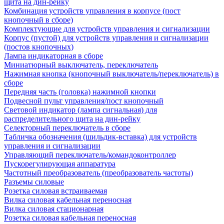
щита на дин-рейку
Комбинация устройств управления в корпусе (пост
кнопочный в сборе)
Комплектующие для устройств управления и сигнализации
Корпус (пустой) для устройств управления и сигнализации
(постов кнопочных)
Лампа индикаторная в сборе
Миниатюрный выключатель, переключатель
Нажимная кнопка (кнопочный выключатель/переключатель) в
сборе
Передняя часть (головка) нажимной кнопки
Подвесной пульт управления/пост кнопочный
Световой индикатор (лампа сигнальная) для
распределительного щита на дин-рейку
Селекторный переключатель в сборе
Табличка обозначения (шильдик-вставка) для устройств
управления и сигнализации
Управляющий переключатель/командоконтроллер
Пускорегулирующая аппаратура
Частотный преобразователь (преобразователь частоты)
Разъемы силовые
Розетка силовая встраиваемая
Вилка силовая кабельная переносная
Вилка силовая стационарная
Розетка силовая кабельная переносная