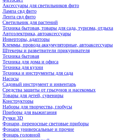
Аксессуары для светильников фито
Лампа свд фито
Лента свд фито
Светильник для растений
Техника бытовая, товары для сада, туризма, отдыха
Автоэлектрика, автоаксессуары
Инверторы, адапторы
Клеммы, провода аккумуляторные, автоаксессуары
Штекеры и разветвители прикуривателя
Техника бытовая
Техника для дома и офиса
Техника для кухни
Техника и инструменты для сада
Насосы
Садовый инструмент и инвентарь
Средства защиты от грызунов и насекомых
Товары для детей, сувениры
Конструкторы
Наборы для творчества, глобусы
Приборы для выжигания
Ручки 3D
Фонари, переносные световые приборы
Фонари универсальные и прочие
Фонарь головной