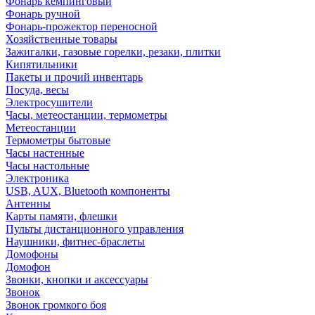
Фонарь кемпинговый
Фонарь ручной
Фонарь-прожектор переносной
Хозяйственные товары
Зажигалки, газовые горелки, резаки, плитки
Кипятильники
Пакеты и прочий инвентарь
Посуда, весы
Электросушители
Часы, метеостанции, термометры
Метеостанции
Термометры бытовые
Часы настенные
Часы настольные
Электроника
USB, AUX, Bluetooth компоненты
Антенны
Карты памяти, флешки
Пульты дистанционного управления
Наушники, фитнес-браслеты
Домофоны
Домофон
Звонки, кнопки и аксессуары
Звонок
Звонок громкого боя