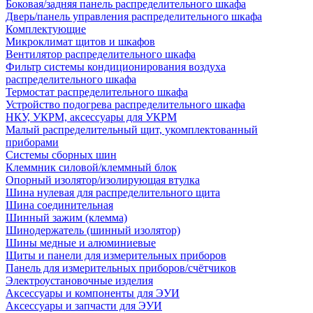
Боковая/задняя панель распределительного шкафа
Дверь/панель управления распределительного шкафа
Комплектующие
Микроклимат щитов и шкафов
Вентилятор распределительного шкафа
Фильтр системы кондиционирования воздуха
распределительного шкафа
Термостат распределительного шкафа
Устройство подогрева распределительного шкафа
НКУ, УКРМ, аксессуары для УКРМ
Малый распределительный щит, укомплектованный
приборами
Системы сборных шин
Клеммник силовой/клеммный блок
Опорный изолятор/изолирующая втулка
Шина нулевая для распределительного щита
Шина соединительная
Шинный зажим (клемма)
Шинодержатель (шинный изолятор)
Шины медные и алюминиевые
Щиты и панели для измерительных приборов
Панель для измерительных приборов/счётчиков
Электроустановочные изделия
Аксессуары и компоненты для ЭУИ
Аксессуары и запчасти для ЭУИ