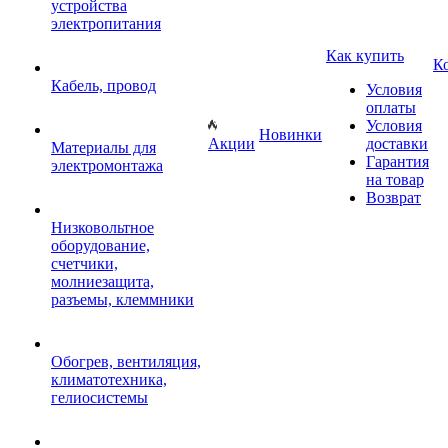
устройства
электропитания
Как купить
К
Кабель, провод
Условия
оплаты
Условия
Новинки
Акции
доставки
Материалы для
Гарантия
электромонтажа
на товар
Возврат
Низковольтное
оборудование,
счетчики,
молниезащита,
разъемы, клеммники
Обогрев, вентиляция,
климатотехника,
гелиосистемы