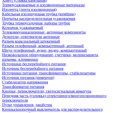
Хомут (стяжка кабельная)
Термоусаживаемые и изоляционные материалы
Изолента (лента изоляционная)
Кабельная изолирующая трубка (кембрик)
Перчатка распределительная усаживаемая
Трубка термоусадочная, наборы трубок
Колпачок усаживаемый
Телекоммуникационные, антенные компоненты
Делители, ответвители антенные
Разъем коаксиальный штекерный
Разъем телефонный, компьютерный, антенный
Шнур телефонный, аудио, видео, компьютерный
Низковольтное оборудование, счетчики, молниезащита,
разъемы, клеммники
Источники бесперебойного питания
Источник бесперебойного питания
Источники питания, трансформаторы, стабилизаторы
Источник питания (инвертор)
Стабилизатор напряжения
Трансформатор питания
Кнопки, переключатели, светосигнальная арматура
Передняя часть (головка) селекторного/многопозиционного
переключателя
Пульт управления, джойстик
Кнопка/кнопочный выключатель для распределительного