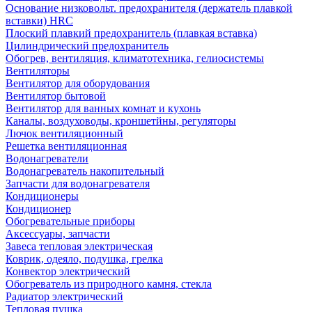
Основание низковольт. предохранителя (держатель плавкой
вставки) HRC
Плоский плавкий предохранитель (плавкая вставка)
Цилиндрический предохранитель
Обогрев, вентиляция, климатотехника, гелиосистемы
Вентиляторы
Вентилятор для оборудования
Вентилятор бытовой
Вентилятор для ванных комнат и кухонь
Каналы, воздуховоды, кроншетйны, регуляторы
Лючок вентиляционный
Решетка вентиляционная
Водонагреватели
Водонагреватель накопительный
Запчасти для водонагревателя
Кондиционеры
Кондиционер
Обогревательные приборы
Аксессуары, запчасти
Завеса тепловая электрическая
Коврик, одеяло, подушка, грелка
Конвектор электрический
Обогреватель из природного камня, стекла
Радиатор электрический
Тепловая пушка