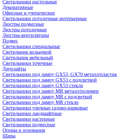
Светильники настольные
Декоративные
Офисные и ученические
Светильники потолочные интерьерные
Люстры подвесные
Люстры потолочные
Люстры-вентиляторы
Подвес
Светильники специальные
Светильник кольцевой
Светильник мебельный
Светильники точечные
Даунлайты
Светильники под лампу GX53, GX70 металл/пластик
Светильники под лампу GX53 с подсветкой
Светильники под лампу GX53 стекло
Светильники под лампу MR металл/полимер
Светильники под лампу MR с подсветкой
Светильники под лампу MR стекло
Светильники уличные садово-парковые
Светильники ландшафтные
Светильники настенные
Светильники подвесные
Опоры и основания
Шары