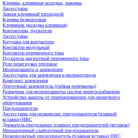
Клеммы, клеммные колодки, зажимы
Аксессуары
Зажим клеммный проходной
Клемма безвинтовая
Клеммник (колодка клеммная)
Контакторы, пускатели
Аксессуары
Катушка для контактора
Контактор модульный
Контактор переменного тока
Пускатель магнитный переменного тока
Реле перегрузки тепловое
Молниезащита и заземление
Аксессуары для заземления и молниеотвода
Комплект заземления
Ленточный заземлитель (гибкая перемычка)
Разрядник для молниезащиты систем энергоснабжения
Устройство защиты от перенапряжения для оконечного
оборудования
Предохранители
Аксессуары для низковольт. предохранителя (плавкой
вставки) HRC
Держатель продольных плавких предохранителей (вставок)
Миниатюрный слаботочный предохранитель
Низковольтный предохранитель (плавкая вставка) HRC