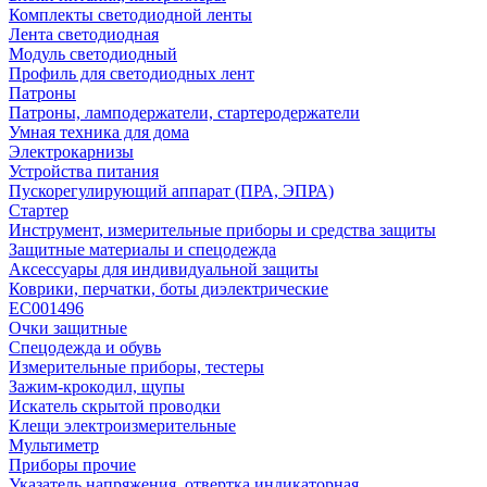
Комплекты светодиодной ленты
Лента светодиодная
Модуль светодиодный
Профиль для светодиодных лент
Патроны
Патроны, ламподержатели, стартеродержатели
Умная техника для дома
Электрокарнизы
Устройства питания
Пускорегулирующий аппарат (ПРА, ЭПРА)
Стартер
Инструмент, измерительные приборы и средства защиты
Защитные материалы и спецодежда
Аксессуары для индивидуальной защиты
Коврики, перчатки, боты диэлектрические
EC001496
Очки защитные
Спецодежда и обувь
Измерительные приборы, тестеры
Зажим-крокодил, щупы
Искатель скрытой проводки
Клещи электроизмерительные
Мультиметр
Приборы прочие
Указатель напряжения, отвертка индикаторная