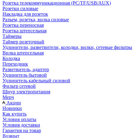
Розетка телекоммуникационная (PC/TF/USB/AUX)
Розетки силовые
Накладка для розеток
Разъем, розетка, вилка силовые
Розетка переносная
Розетка штепсельная
Таймеры
Таймер розеточный
Удлинители, разветвители, колодки, вилки, сетевые фильтры
Вилка штепсельная
Колодка
Переходник
Разветвитель, адаптер
Удлинитель бытовой
Удлинитель кабельный силовой
Фильтр сетевой
Шнур электропитания
Мерч
Акции
Новинки
Как купить
Условия оплаты
Условия доставки
Гарантия на товар
Возврат