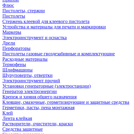
Флюс
Пистолеты, стержни
Пистолеты
Стержень клеевой для клеевого пистолета
Устройства и материалы для печати и маркировки
Маркеры
Электроинструмент и оснастка
Дрели
Перфораторы
Пистолеты газовые гвоздезабивные и комплектующие
Расходные материалы
Термофены
Шлифмашины
Шуруповерты, отвертки
Электроинструмент прочий
Установки генераторные (электростанции)
Генератор электроэнергии
Крепеж и химия общего назначения
Клеящие, смазочные, герметизирующие и защитные средства
Герметики, пасты, пена монтажная
Клей
Лента клейкая
Растворители, очистители, краски
Средства защитные