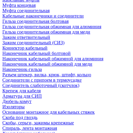
Муфта концевая
Муфта соединительная
Кабельные наконечники и соединители
Гильза соединительная болтовая
Гильза соединительная обжимная для алюминия
Гильза соединительная обжимная для меди
Зажим ответвительный
Зажим соединительный (СИЗ)
Коннектор кабельный
Наконечник кабельный болтовой
Наконечник кабельный обжимной для алюминия
Наконечник кабельный обжимной для меди
Наконечник-гильза
Разъем штекер, вилка, крюк, штифт, кольцо
Соединители с припоем в термоусадке
Соединитель слаботочный (скотчлок)
Крепеж для кабеля
Арматура для СИП
Дюбель-хомут
Изоляторы
Основание монтажное для кабельных стяжек
Скоба под гвоздь
Скобы, серьги, зажимы крепежные
Спираль, лента монтажная