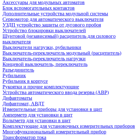
Аксессуары для модульных автоматов
Блок вспомогательных контактов
Дополнительные устройства модульной системы
Сервомотор для автоматического выключателя
УЗДП устройство защиты от дугового пробоя
Устройство блокировки выключателей
Шунтовой (независимый) расцепитель для силового
выключателя
Выключатели нагрузки, рубильники
Выключатель-переключатель модульный (расцепитель)
Выключатель-переключатель нагрузки
Концевой выключатель, переключатель
Разъединитель
Рубильник
Рубильник в корпусе
Рукоятки и прочие комплектующие
Устройства автоматического ввода резерва (АВР)
Дифавтоматы
Дифавтомат, АВДТ
Измерительные приборы для установки в щит
Амперметр для установки в щит
Вольтметр для установки в щит
Комплектующие для установочных измерительных приборов
Многофункциональный измерительный прибор
Трансформатор тока