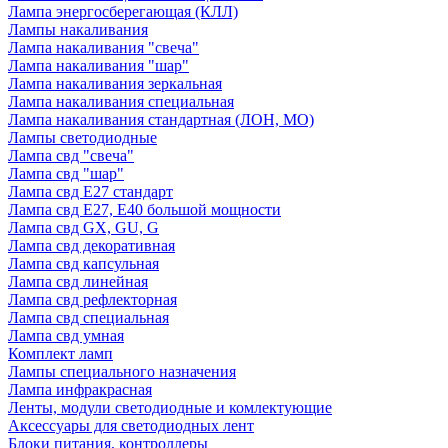
Лампа энергосберегающая (КЛЛ)
Лампы накаливания
Лампа накаливания "свеча"
Лампа накаливания "шар"
Лампа накаливания зеркальная
Лампа накаливания специальная
Лампа накаливания стандартная (ЛОН, МО)
Лампы светодиодные
Лампа свд "свеча"
Лампа свд "шар"
Лампа свд E27 стандарт
Лампа свд E27, Е40 большой мощности
Лампа свд GX, GU, G
Лампа свд декоративная
Лампа свд капсульная
Лампа свд линейная
Лампа свд рефлекторная
Лампа свд специальная
Лампа свд умная
Комплект ламп
Лампы специального назначения
Лампа инфракрасная
Ленты, модули светодиодные и комлектующие
Аксессуары для светодиодных лент
Блоки питания, контроллеры