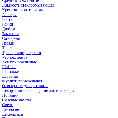
Средства смазочные
Жидкость стеклоомывающая
Крепежные материалы
Анкеры
Болты
Гайки
Дюбели
Заклепки
Саморезы
Гвозди
Такелаж
Тросы, цепи, веревки
Уголок, лента
Хомуты обжимные
Шайбы
Шпильки
Шурупы
Фурнитура мебельная
Освещение декоративное
Декоративное освещение для интерьера
Ночники
Солевые лампы
Свечи
Дискосвет
Дискошары