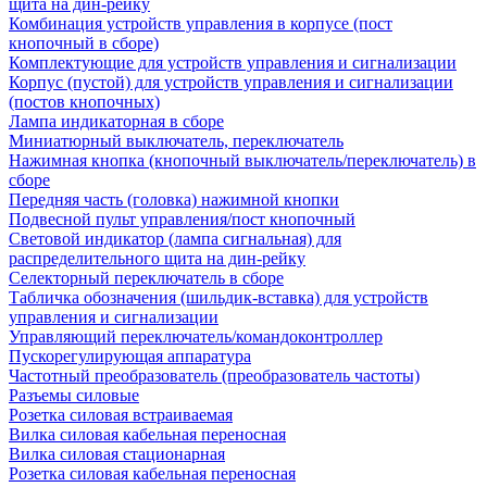
щита на дин-рейку
Комбинация устройств управления в корпусе (пост
кнопочный в сборе)
Комплектующие для устройств управления и сигнализации
Корпус (пустой) для устройств управления и сигнализации
(постов кнопочных)
Лампа индикаторная в сборе
Миниатюрный выключатель, переключатель
Нажимная кнопка (кнопочный выключатель/переключатель) в
сборе
Передняя часть (головка) нажимной кнопки
Подвесной пульт управления/пост кнопочный
Световой индикатор (лампа сигнальная) для
распределительного щита на дин-рейку
Селекторный переключатель в сборе
Табличка обозначения (шильдик-вставка) для устройств
управления и сигнализации
Управляющий переключатель/командоконтроллер
Пускорегулирующая аппаратура
Частотный преобразователь (преобразователь частоты)
Разъемы силовые
Розетка силовая встраиваемая
Вилка силовая кабельная переносная
Вилка силовая стационарная
Розетка силовая кабельная переносная