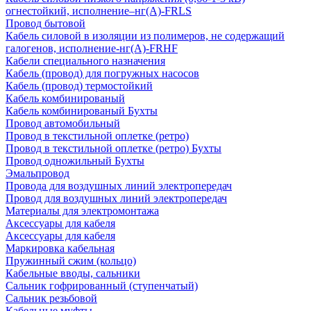
огнестойкий, исполнение–нг(А)-FRLS
Провод бытовой
Кабель силовой в изоляции из полимеров, не содержащий
галогенов, исполнение-нг(А)-FRHF
Кабели специального назначения
Кабель (провод) для погружных насосов
Кабель (провод) термостойкий
Кабель комбинированый
Кабель комбинированый Бухты
Провод автомобильный
Провод в текстильной оплетке (ретро)
Провод в текстильной оплетке (ретро) Бухты
Провод одножильный Бухты
Эмальпровод
Провода для воздушных линий электропередач
Провод для воздушных линий электропередач
Материалы для электромонтажа
Аксессуары для кабеля
Аксессуары для кабеля
Маркировка кабельная
Пружинный сжим (кольцо)
Кабельные вводы, сальники
Сальник гофрированный (ступенчатый)
Сальник резьбовой
Кабельные муфты