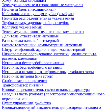
Хомут (стяжка кабельная)
Термоусаживаемые и изоляционные материалы
Изолента (лента изоляционная)
Кабельная изолирующая трубка (кембрик)
Перчатка распределительная усаживаемая
Трубка термоусадочная, наборы трубок
Колпачок усаживаемый
Телекоммуникационные, антенные компоненты
Делители, ответвители антенные
Разъем коаксиальный штекерный
Разъем телефонный, компьютерный, антенный
Шнур телефонный, аудио, видео, компьютерный
Низковольтное оборудование, счетчики, молниезащита,
разъемы, клеммники
Источники бесперебойного питания
Источник бесперебойного питания
Источники питания, трансформаторы, стабилизаторы
Источник питания (инвертор)
Стабилизатор напряжения
Трансформатор питания
Кнопки, переключатели, светосигнальная арматура
Передняя часть (головка) селекторного/многопозиционного
переключателя
Пульт управления, джойстик
Кнопка/кнопочный выключатель для распределительного