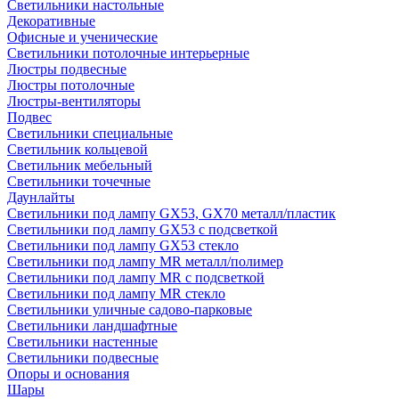
Светильники настольные
Декоративные
Офисные и ученические
Светильники потолочные интерьерные
Люстры подвесные
Люстры потолочные
Люстры-вентиляторы
Подвес
Светильники специальные
Светильник кольцевой
Светильник мебельный
Светильники точечные
Даунлайты
Светильники под лампу GX53, GX70 металл/пластик
Светильники под лампу GX53 с подсветкой
Светильники под лампу GX53 стекло
Светильники под лампу MR металл/полимер
Светильники под лампу MR с подсветкой
Светильники под лампу MR стекло
Светильники уличные садово-парковые
Светильники ландшафтные
Светильники настенные
Светильники подвесные
Опоры и основания
Шары