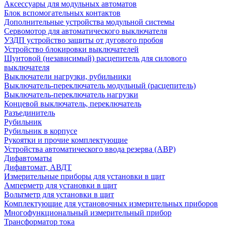
Аксессуары для модульных автоматов
Блок вспомогательных контактов
Дополнительные устройства модульной системы
Сервомотор для автоматического выключателя
УЗДП устройство защиты от дугового пробоя
Устройство блокировки выключателей
Шунтовой (независимый) расцепитель для силового
выключателя
Выключатели нагрузки, рубильники
Выключатель-переключатель модульный (расцепитель)
Выключатель-переключатель нагрузки
Концевой выключатель, переключатель
Разъединитель
Рубильник
Рубильник в корпусе
Рукоятки и прочие комплектующие
Устройства автоматического ввода резерва (АВР)
Дифавтоматы
Дифавтомат, АВДТ
Измерительные приборы для установки в щит
Амперметр для установки в щит
Вольтметр для установки в щит
Комплектующие для установочных измерительных приборов
Многофункциональный измерительный прибор
Трансформатор тока