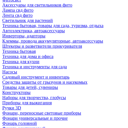
Аксессуары для светильников фито
Лампа свд фито
Лента свд фито
Светильник для растений
Техника бытовая, товары для сада, туризма, отдыха
Автоэлектрика, автоаксессуары
Инверторы, адапторы
Клеммы, провода аккумуляторные, автоаксессуары
Штекеры и разветвители прикуривателя
Техника бытовая
Техника для дома и офиса
Техника для кухни
Техника и инструменты для сада
Насосы
Садовый инструмент и инвентарь
Средства защиты от грызунов и насекомых
Товары для детей, сувениры
Конструкторы
Наборы для творчества, глобусы
Приборы для выжигания
Ручки 3D
Фонари, переносные световые приборы
Фонари универсальные и прочие
Фонарь головной