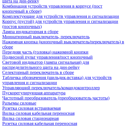
щита на дин-рейку
Комбинация устройств управления в корпусе (пост
кнопочный в сборе)
Комплектующие для устройств управления и сигнализации
Корпус (пустой) для устройств управления и сигнализации
(постов кнопочных)
Лампа индикаторная в сборе
Миниатюрный выключатель, переключатель
Нажимная кнопка (кнопочный выключатель/переключатель) в
сборе
Передняя часть (головка) нажимной кнопки
Подвесной пульт управления/пост кнопочный
Световой индикатор (лампа сигнальная) для
распределительного щита на дин-рейку
Селекторный переключатель в сборе
Табличка обозначения (шильдик-вставка) для устройств
управления и сигнализации
Управляющий переключатель/командоконтроллер
Пускорегулирующая аппаратура
Частотный преобразователь (преобразователь частоты)
Разъемы силовые
Розетка силовая встраиваемая
Вилка силовая кабельная переносная
Вилка силовая стационарная
Розетка силовая кабельная переносная