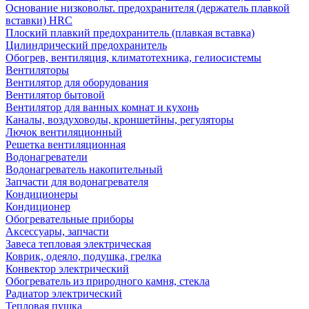
Основание низковольт. предохранителя (держатель плавкой
вставки) HRC
Плоский плавкий предохранитель (плавкая вставка)
Цилиндрический предохранитель
Обогрев, вентиляция, климатотехника, гелиосистемы
Вентиляторы
Вентилятор для оборудования
Вентилятор бытовой
Вентилятор для ванных комнат и кухонь
Каналы, воздуховоды, кроншетйны, регуляторы
Лючок вентиляционный
Решетка вентиляционная
Водонагреватели
Водонагреватель накопительный
Запчасти для водонагревателя
Кондиционеры
Кондиционер
Обогревательные приборы
Аксессуары, запчасти
Завеса тепловая электрическая
Коврик, одеяло, подушка, грелка
Конвектор электрический
Обогреватель из природного камня, стекла
Радиатор электрический
Тепловая пушка