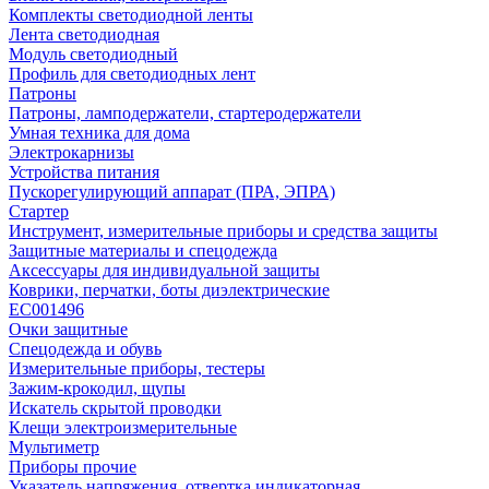
Комплекты светодиодной ленты
Лента светодиодная
Модуль светодиодный
Профиль для светодиодных лент
Патроны
Патроны, ламподержатели, стартеродержатели
Умная техника для дома
Электрокарнизы
Устройства питания
Пускорегулирующий аппарат (ПРА, ЭПРА)
Стартер
Инструмент, измерительные приборы и средства защиты
Защитные материалы и спецодежда
Аксессуары для индивидуальной защиты
Коврики, перчатки, боты диэлектрические
EC001496
Очки защитные
Спецодежда и обувь
Измерительные приборы, тестеры
Зажим-крокодил, щупы
Искатель скрытой проводки
Клещи электроизмерительные
Мультиметр
Приборы прочие
Указатель напряжения, отвертка индикаторная