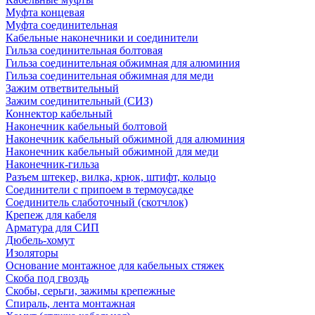
Муфта концевая
Муфта соединительная
Кабельные наконечники и соединители
Гильза соединительная болтовая
Гильза соединительная обжимная для алюминия
Гильза соединительная обжимная для меди
Зажим ответвительный
Зажим соединительный (СИЗ)
Коннектор кабельный
Наконечник кабельный болтовой
Наконечник кабельный обжимной для алюминия
Наконечник кабельный обжимной для меди
Наконечник-гильза
Разъем штекер, вилка, крюк, штифт, кольцо
Соединители с припоем в термоусадке
Соединитель слаботочный (скотчлок)
Крепеж для кабеля
Арматура для СИП
Дюбель-хомут
Изоляторы
Основание монтажное для кабельных стяжек
Скоба под гвоздь
Скобы, серьги, зажимы крепежные
Спираль, лента монтажная