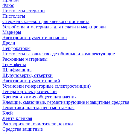
Флюс
Пистолеты, стержни
Пистолеты
Стержень клеевой для клеевого пистолета
Устройства и материалы для печати и маркировки
Маркеры
Электроинструмент и оснастка
Дрели
Перфораторы
Пистолеты газовые гвоздезабивные и комплектующие
Расходные материалы
Термофены
Шлифмашины
Шуруповерты, отвертки
Электроинструмент прочий
Установки генераторные (электростанции)
Генератор электроэнергии
Крепеж и химия общего назначения
Клеящие, смазочные, герметизирующие и защитные средства
Герметики, пасты, пена монтажная
Клей
Лента клейкая
Растворители, очистители, краски
Средства защитные