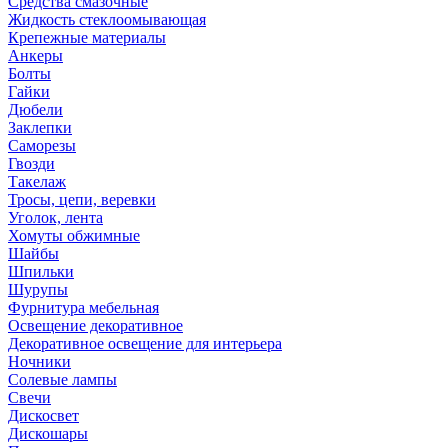
Средства смазочные
Жидкость стеклоомывающая
Крепежные материалы
Анкеры
Болты
Гайки
Дюбели
Заклепки
Саморезы
Гвозди
Такелаж
Тросы, цепи, веревки
Уголок, лента
Хомуты обжимные
Шайбы
Шпильки
Шурупы
Фурнитура мебельная
Освещение декоративное
Декоративное освещение для интерьера
Ночники
Солевые лампы
Свечи
Дискосвет
Дискошары