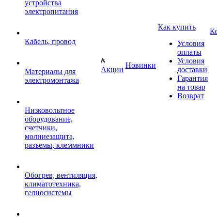
устройства
электропитания
Как купить
К
Кабель, провод
Условия
оплаты
Условия
Новинки
Акции
доставки
Материалы для
Гарантия
электромонтажа
на товар
Возврат
Низковольтное
оборудование,
счетчики,
молниезащита,
разъемы, клеммники
Обогрев, вентиляция,
климатотехника,
гелиосистемы