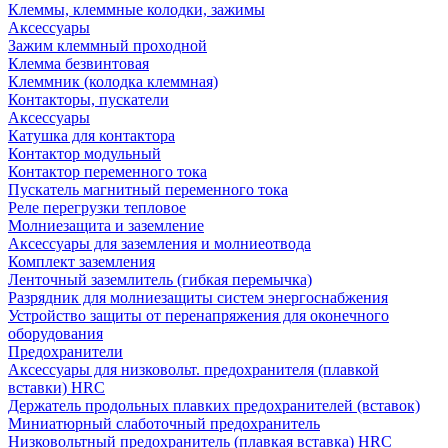
Клеммы, клеммные колодки, зажимы
Аксессуары
Зажим клеммный проходной
Клемма безвинтовая
Клеммник (колодка клеммная)
Контакторы, пускатели
Аксессуары
Катушка для контактора
Контактор модульный
Контактор переменного тока
Пускатель магнитный переменного тока
Реле перегрузки тепловое
Молниезащита и заземление
Аксессуары для заземления и молниеотвода
Комплект заземления
Ленточный заземлитель (гибкая перемычка)
Разрядник для молниезащиты систем энергоснабжения
Устройство защиты от перенапряжения для оконечного
оборудования
Предохранители
Аксессуары для низковольт. предохранителя (плавкой
вставки) HRC
Держатель продольных плавких предохранителей (вставок)
Миниатюрный слаботочный предохранитель
Низковольтный предохранитель (плавкая вставка) HRC