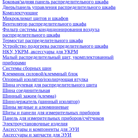
Боковая/задняя панель распределительного шкафа
Дверь/панель управления распределительного шкафа
Комплектующие
Микроклимат щитов и шкафов
Вентилятор распределительного шкафа
Фильтр системы кондиционирования воздуха
распределительного шкафа
Термостат распределительного шкафа
Устройство подогрева распределительного шкафа
НКУ, УКРМ, аксессуары для УКРМ
Малый распределительный щит, укомплектованный
приборами
Системы сборных шин
Клеммник силовой/клеммный блок
Опорный изолятор/изолирующая втулка
Шина нулевая для распределительного щита
Шина соединительная
Шинный зажим (клемма)
Шинодержатель (шинный изолятор)
Шины медные и алюминиевые
Щиты и панели для измерительных приборов
Панель для измерительных приборов/счётчиков
Электроустановочные изделия
Аксессуары и компоненты для ЭУИ
Аксессуары и запчасти для ЭУИ