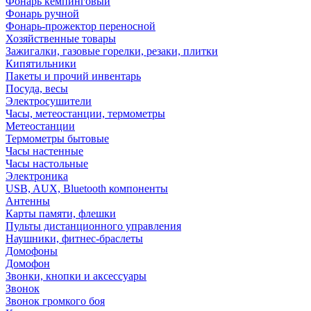
Фонарь кемпинговый
Фонарь ручной
Фонарь-прожектор переносной
Хозяйственные товары
Зажигалки, газовые горелки, резаки, плитки
Кипятильники
Пакеты и прочий инвентарь
Посуда, весы
Электросушители
Часы, метеостанции, термометры
Метеостанции
Термометры бытовые
Часы настенные
Часы настольные
Электроника
USB, AUX, Bluetooth компоненты
Антенны
Карты памяти, флешки
Пульты дистанционного управления
Наушники, фитнес-браслеты
Домофоны
Домофон
Звонки, кнопки и аксессуары
Звонок
Звонок громкого боя