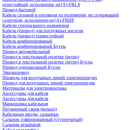
огнестойкий, исполнение–нг(А)-FRLS
Провод бытовой
Кабель силовой в изоляции из полимеров, не содержащий
галогенов, исполнение-нг(А)-FRHF
Кабели специального назначения
Кабель (провод) для погружных насосов
Кабель (провод) термостойкий
Кабель комбинированый
Кабель комбинированый Бухты
Провод автомобильный
Провод в текстильной оплетке (ретро)
Провод в текстильной оплетке (ретро) Бухты
Провод одножильный Бухты
Эмальпровод
Провода для воздушных линий электропередач
Провод для воздушных линий электропередач
Материалы для электромонтажа
Аксессуары для кабеля
Аксессуары для кабеля
Маркировка кабельная
Пружинный сжим (кольцо)
Кабельные вводы, сальники
Сальник гофрированный (ступенчатый)
Сальник резьбовой
Кабельные муфты