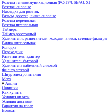
Розетка телекоммуникационная (PC/TF/USB/AUX)
Розетки силовые
Накладка для розеток
Разъем, розетка, вилка силовые
Розетка переносная
Розетка штепсельная
Таймеры
Таймер розеточный
Удлинители, разветвители, колодки, вилки, сетевые фильтры
Вилка штепсельная
Колодка
Переходник
Разветвитель, адаптер
Удлинитель бытовой
Удлинитель кабельный силовой
Фильтр сетевой
Шнур электропитания
Мерч
Акции
Новинки
Как купить
Условия оплаты
Условия доставки
Гарантия на товар
Возврат