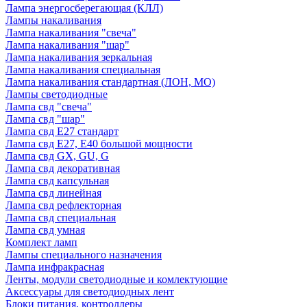
Лампа энергосберегающая (КЛЛ)
Лампы накаливания
Лампа накаливания "свеча"
Лампа накаливания "шар"
Лампа накаливания зеркальная
Лампа накаливания специальная
Лампа накаливания стандартная (ЛОН, МО)
Лампы светодиодные
Лампа свд "свеча"
Лампа свд "шар"
Лампа свд E27 стандарт
Лампа свд E27, Е40 большой мощности
Лампа свд GX, GU, G
Лампа свд декоративная
Лампа свд капсульная
Лампа свд линейная
Лампа свд рефлекторная
Лампа свд специальная
Лампа свд умная
Комплект ламп
Лампы специального назначения
Лампа инфракрасная
Ленты, модули светодиодные и комлектующие
Аксессуары для светодиодных лент
Блоки питания, контроллеры