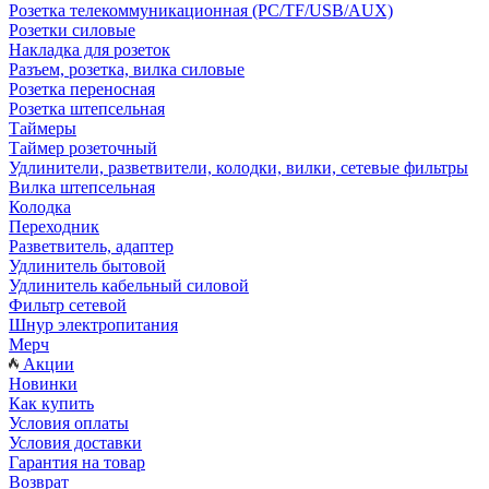
Розетка телекоммуникационная (PC/TF/USB/AUX)
Розетки силовые
Накладка для розеток
Разъем, розетка, вилка силовые
Розетка переносная
Розетка штепсельная
Таймеры
Таймер розеточный
Удлинители, разветвители, колодки, вилки, сетевые фильтры
Вилка штепсельная
Колодка
Переходник
Разветвитель, адаптер
Удлинитель бытовой
Удлинитель кабельный силовой
Фильтр сетевой
Шнур электропитания
Мерч
Акции
Новинки
Как купить
Условия оплаты
Условия доставки
Гарантия на товар
Возврат