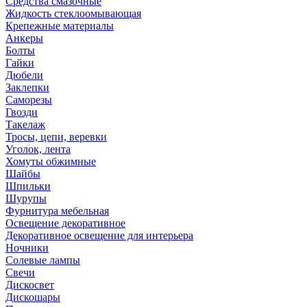
Средства смазочные
Жидкость стеклоомывающая
Крепежные материалы
Анкеры
Болты
Гайки
Дюбели
Заклепки
Саморезы
Гвозди
Такелаж
Тросы, цепи, веревки
Уголок, лента
Хомуты обжимные
Шайбы
Шпильки
Шурупы
Фурнитура мебельная
Освещение декоративное
Декоративное освещение для интерьера
Ночники
Солевые лампы
Свечи
Дискосвет
Дискошары