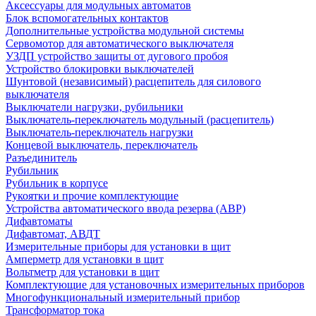
Аксессуары для модульных автоматов
Блок вспомогательных контактов
Дополнительные устройства модульной системы
Сервомотор для автоматического выключателя
УЗДП устройство защиты от дугового пробоя
Устройство блокировки выключателей
Шунтовой (независимый) расцепитель для силового
выключателя
Выключатели нагрузки, рубильники
Выключатель-переключатель модульный (расцепитель)
Выключатель-переключатель нагрузки
Концевой выключатель, переключатель
Разъединитель
Рубильник
Рубильник в корпусе
Рукоятки и прочие комплектующие
Устройства автоматического ввода резерва (АВР)
Дифавтоматы
Дифавтомат, АВДТ
Измерительные приборы для установки в щит
Амперметр для установки в щит
Вольтметр для установки в щит
Комплектующие для установочных измерительных приборов
Многофункциональный измерительный прибор
Трансформатор тока