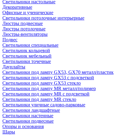
Светильники настольные
Декоративные
Офисные и ученические
Светильники потолочные интерьерные
Люстры подвесные
Люстры потолочные
Люстры-вентиляторы
Подвес
Светильники специальные
Светильник кольцевой
Светильник мебельный
Светильники точечные
Даунлайты
Светильники под лампу GX53, GX70 металл/пластик
Светильники под лампу GX53 с подсветкой
Светильники под лампу GX53 стекло
Светильники под лампу MR металл/полимер
Светильники под лампу MR с подсветкой
Светильники под лампу MR стекло
Светильники уличные садово-парковые
Светильники ландшафтные
Светильники настенные
Светильники подвесные
Опоры и основания
Шары