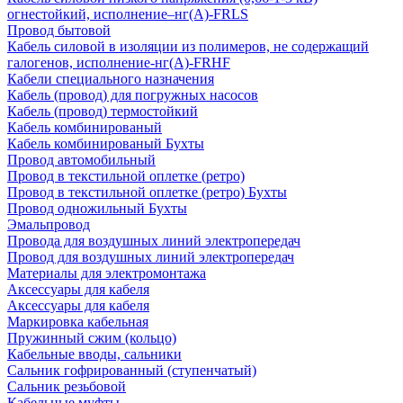
огнестойкий, исполнение–нг(А)-FRLS
Провод бытовой
Кабель силовой в изоляции из полимеров, не содержащий
галогенов, исполнение-нг(А)-FRHF
Кабели специального назначения
Кабель (провод) для погружных насосов
Кабель (провод) термостойкий
Кабель комбинированый
Кабель комбинированый Бухты
Провод автомобильный
Провод в текстильной оплетке (ретро)
Провод в текстильной оплетке (ретро) Бухты
Провод одножильный Бухты
Эмальпровод
Провода для воздушных линий электропередач
Провод для воздушных линий электропередач
Материалы для электромонтажа
Аксессуары для кабеля
Аксессуары для кабеля
Маркировка кабельная
Пружинный сжим (кольцо)
Кабельные вводы, сальники
Сальник гофрированный (ступенчатый)
Сальник резьбовой
Кабельные муфты