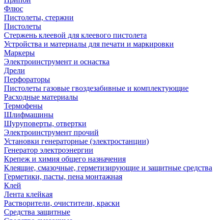
Флюс
Пистолеты, стержни
Пистолеты
Стержень клеевой для клеевого пистолета
Устройства и материалы для печати и маркировки
Маркеры
Электроинструмент и оснастка
Дрели
Перфораторы
Пистолеты газовые гвоздезабивные и комплектующие
Расходные материалы
Термофены
Шлифмашины
Шуруповерты, отвертки
Электроинструмент прочий
Установки генераторные (электростанции)
Генератор электроэнергии
Крепеж и химия общего назначения
Клеящие, смазочные, герметизирующие и защитные средства
Герметики, пасты, пена монтажная
Клей
Лента клейкая
Растворители, очистители, краски
Средства защитные