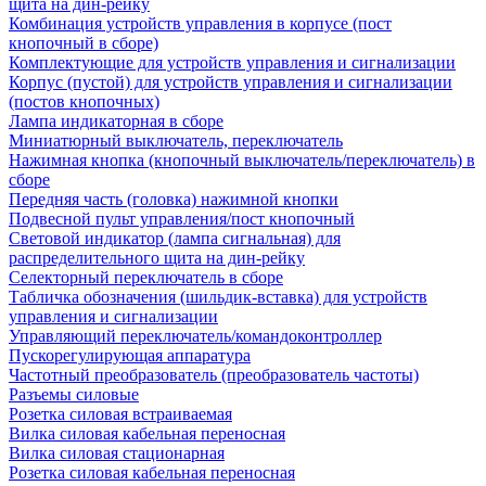
щита на дин-рейку
Комбинация устройств управления в корпусе (пост
кнопочный в сборе)
Комплектующие для устройств управления и сигнализации
Корпус (пустой) для устройств управления и сигнализации
(постов кнопочных)
Лампа индикаторная в сборе
Миниатюрный выключатель, переключатель
Нажимная кнопка (кнопочный выключатель/переключатель) в
сборе
Передняя часть (головка) нажимной кнопки
Подвесной пульт управления/пост кнопочный
Световой индикатор (лампа сигнальная) для
распределительного щита на дин-рейку
Селекторный переключатель в сборе
Табличка обозначения (шильдик-вставка) для устройств
управления и сигнализации
Управляющий переключатель/командоконтроллер
Пускорегулирующая аппаратура
Частотный преобразователь (преобразователь частоты)
Разъемы силовые
Розетка силовая встраиваемая
Вилка силовая кабельная переносная
Вилка силовая стационарная
Розетка силовая кабельная переносная