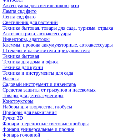
Аксессуары для светильников фито
Лампа свд фито
Лента свд фито
Светильник для растений
Техника бытовая, товары для сада, туризма, отдыха
Автоэлектрика, автоаксессуары
Инверторы, адапторы
Клеммы, провода аккумуляторные, автоаксессуары
Штекеры и разветвители прикуривателя
Техника бытовая
Техника для дома и офиса
Техника для кухни
Техника и инструменты для сада
Насосы
Садовый инструмент и инвентарь
Средства защиты от грызунов и насекомых
Товары для детей, сувениры
Конструкторы
Наборы для творчества, глобусы
Приборы для выжигания
Ручки 3D
Фонари, переносные световые приборы
Фонари универсальные и прочие
Фонарь головной