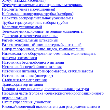
Хомут (стяжка кабельная)
Термоусаживаемые и изоляционные материалы
Изолента (лента изоляционная)
Кабельная изолирующая трубка (кембрик)
Перчатка распределительная усаживаемая
Трубка термоусадочная, наборы трубок
Колпачок усаживаемый
Телекоммуникационные, антенные компоненты
Делители, ответвители антенные
Разъем коаксиальный штекерный
Разъем телефонный, компьютерный, антенный
Шнур телефонный, аудио, видео, компьютерный
Низковольтное оборудование, счетчики, молниезащита,
разъемы, клеммники
Источники бесперебойного питания
Источник бесперебойного питания
Источники питания, трансформаторы, стабилизаторы
Источник питания (инвертор)
Стабилизатор напряжения
Трансформатор питания
Кнопки, переключатели, светосигнальная арматура
Передняя часть (головка) селекторного/многопозиционного
переключателя
Пульт управления, джойстик
Кнопка/кнопочный выключатель для распределительного