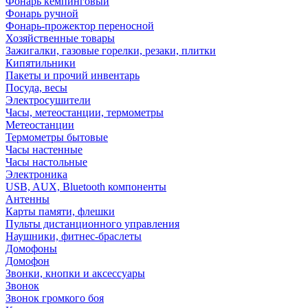
Фонарь кемпинговый
Фонарь ручной
Фонарь-прожектор переносной
Хозяйственные товары
Зажигалки, газовые горелки, резаки, плитки
Кипятильники
Пакеты и прочий инвентарь
Посуда, весы
Электросушители
Часы, метеостанции, термометры
Метеостанции
Термометры бытовые
Часы настенные
Часы настольные
Электроника
USB, AUX, Bluetooth компоненты
Антенны
Карты памяти, флешки
Пульты дистанционного управления
Наушники, фитнес-браслеты
Домофоны
Домофон
Звонки, кнопки и аксессуары
Звонок
Звонок громкого боя