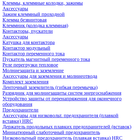
Клеммы, клеммные колодки, зажимы
Аксессуары
Зажим клеммный проходной
Клемма безвинтовая
Клеммник (колодка клеммная)
Контакторы, пускатели
Аксессуары
Катушка для контактора
Контактор модульный
Контактор переменного тока
Пускатель магнитный переменного тока
Реле перегрузки тепловое
Молниезащита и заземление
Аксессуары для заземления и молниеотвода
Комплект заземления
Ленточный заземлитель (гибкая перемычка)
Разрядник для молниезащиты систем энергоснабжения
Устройство защиты от перенапряжения для оконечного
оборудования
Предохранители
Аксессуары для низковольт. предохранителя (плавкой
вставки) HRC
Держатель продольных плавких предохранителей (вставок)
Миниатюрный слаботочный предохранитель
Низковольтный предохранитель (плавкая вставка) HRC