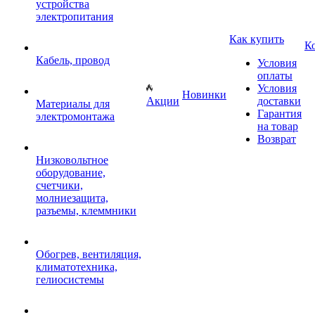
устройства
электропитания
Как купить
К
Кабель, провод
Условия
оплаты
Условия
Новинки
Акции
доставки
Материалы для
Гарантия
электромонтажа
на товар
Возврат
Низковольтное
оборудование,
счетчики,
молниезащита,
разъемы, клеммники
Обогрев, вентиляция,
климатотехника,
гелиосистемы