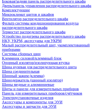
Боковая/задняя панель распределительного шкафа
Дверь/панель управления распределительного шкафа
Комплектующие
Микроклимат щитов и шкафов
Вентилятор распределительного шкафа
Фильтр системы кондиционирования воздуха
распределительного шкафа
Термостат распределительного шкафа
Устройство подогрева распределительного шкафа
НКУ, УКРМ, аксессуары для УКРМ
Малый распределительный щит, укомплектованный
приборами
Системы сборных шин
Клеммник силовой/клеммный блок
Опорный изолятор/изолирующая втулка
Шина нулевая для распределительного щита
Шина соединительная
Шинный зажим (клемма)
Шинодержатель (шинный изолятор)
Шины медные и алюминиевые
Щиты и панели для измерительных приборов
Панель для измерительных приборов/счётчиков
Электроустановочные изделия
Аксессуары и компоненты для ЭУИ
Аксессуары и запчасти для ЭУИ