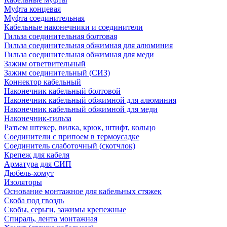
Муфта концевая
Муфта соединительная
Кабельные наконечники и соединители
Гильза соединительная болтовая
Гильза соединительная обжимная для алюминия
Гильза соединительная обжимная для меди
Зажим ответвительный
Зажим соединительный (СИЗ)
Коннектор кабельный
Наконечник кабельный болтовой
Наконечник кабельный обжимной для алюминия
Наконечник кабельный обжимной для меди
Наконечник-гильза
Разъем штекер, вилка, крюк, штифт, кольцо
Соединители с припоем в термоусадке
Соединитель слаботочный (скотчлок)
Крепеж для кабеля
Арматура для СИП
Дюбель-хомут
Изоляторы
Основание монтажное для кабельных стяжек
Скоба под гвоздь
Скобы, серьги, зажимы крепежные
Спираль, лента монтажная