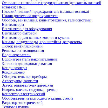
Основание низковольт. предохранителя (держатель плавкой
вставки) HRC
Плоский плавкий предохранитель (плавкая вставка)
Цилиндрический предохранитель
Обогрев, вентиляция, климатотехника, гелиосистемы
Вентиляторы
Вентилятор для оборудования
Вентилятор бытовой
Вентилятор для ванных комнат и кухонь
Каналы, воздуховоды, кроншетйны, регуляторы
Лючок вентиляционный
Решетка вентиляционная
Водонагреватели
Водонагреватель накопительный
Запчасти для водонагревателя
Кондиционеры
Кондиционер
Обогревательные приборы
Аксессуары, запчасти
Завеса тепловая электрическая
Коврик, одеяло, подушка, грелка
Конвектор электрический
Обогреватель из природного камня, стекла
Радиатор электрический
Тепловая пушка