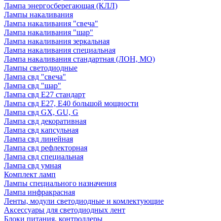
Лампа энергосберегающая (КЛЛ)
Лампы накаливания
Лампа накаливания "свеча"
Лампа накаливания "шар"
Лампа накаливания зеркальная
Лампа накаливания специальная
Лампа накаливания стандартная (ЛОН, МО)
Лампы светодиодные
Лампа свд "свеча"
Лампа свд "шар"
Лампа свд E27 стандарт
Лампа свд E27, Е40 большой мощности
Лампа свд GX, GU, G
Лампа свд декоративная
Лампа свд капсульная
Лампа свд линейная
Лампа свд рефлекторная
Лампа свд специальная
Лампа свд умная
Комплект ламп
Лампы специального назначения
Лампа инфракрасная
Ленты, модули светодиодные и комлектующие
Аксессуары для светодиодных лент
Блоки питания, контроллеры