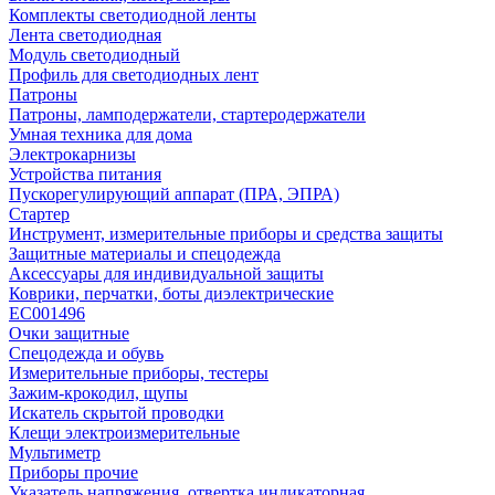
Комплекты светодиодной ленты
Лента светодиодная
Модуль светодиодный
Профиль для светодиодных лент
Патроны
Патроны, ламподержатели, стартеродержатели
Умная техника для дома
Электрокарнизы
Устройства питания
Пускорегулирующий аппарат (ПРА, ЭПРА)
Стартер
Инструмент, измерительные приборы и средства защиты
Защитные материалы и спецодежда
Аксессуары для индивидуальной защиты
Коврики, перчатки, боты диэлектрические
EC001496
Очки защитные
Спецодежда и обувь
Измерительные приборы, тестеры
Зажим-крокодил, щупы
Искатель скрытой проводки
Клещи электроизмерительные
Мультиметр
Приборы прочие
Указатель напряжения, отвертка индикаторная