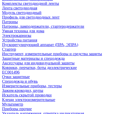
Комплекты светодиодной ленты
Лента светодиодная
Модуль светодиодный
Профиль для светодиодных лент
Патроны
Патроны, ламподержатели, стартеродержатели
Умная техника для дома
Электрокарнизы
Устройства питания
Пускорегулирующий аппарат (ПРА, ЭПРА)
Стартер
Инструмент, измерительные приборы и средства защиты
Защитные материалы и спецодежда
Аксессуары для индивидуальной защиты
Коврики, перчатки, боты диэлектрические
EC001496
Очки защитные
Спецодежда и обувь
Измерительные приборы, тестеры
Зажим-крокодил, щупы
Искатель скрытой проводки
Клещи электроизмерительные
Мультиметр
Приборы прочие
Указатель напряжения, отвертка индикаторная