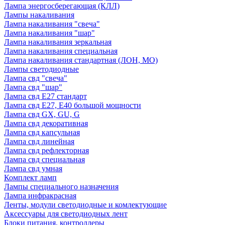
Лампа энергосберегающая (КЛЛ)
Лампы накаливания
Лампа накаливания "свеча"
Лампа накаливания "шар"
Лампа накаливания зеркальная
Лампа накаливания специальная
Лампа накаливания стандартная (ЛОН, МО)
Лампы светодиодные
Лампа свд "свеча"
Лампа свд "шар"
Лампа свд E27 стандарт
Лампа свд E27, Е40 большой мощности
Лампа свд GX, GU, G
Лампа свд декоративная
Лампа свд капсульная
Лампа свд линейная
Лампа свд рефлекторная
Лампа свд специальная
Лампа свд умная
Комплект ламп
Лампы специального назначения
Лампа инфракрасная
Ленты, модули светодиодные и комлектующие
Аксессуары для светодиодных лент
Блоки питания, контроллеры