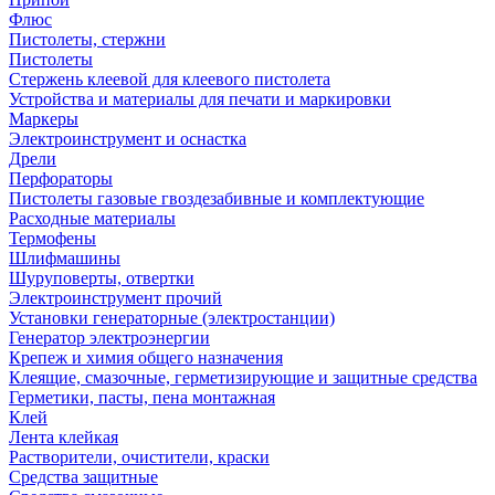
Флюс
Пистолеты, стержни
Пистолеты
Стержень клеевой для клеевого пистолета
Устройства и материалы для печати и маркировки
Маркеры
Электроинструмент и оснастка
Дрели
Перфораторы
Пистолеты газовые гвоздезабивные и комплектующие
Расходные материалы
Термофены
Шлифмашины
Шуруповерты, отвертки
Электроинструмент прочий
Установки генераторные (электростанции)
Генератор электроэнергии
Крепеж и химия общего назначения
Клеящие, смазочные, герметизирующие и защитные средства
Герметики, пасты, пена монтажная
Клей
Лента клейкая
Растворители, очистители, краски
Средства защитные