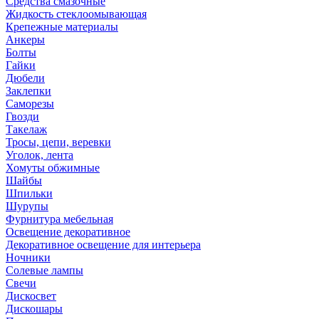
Средства смазочные
Жидкость стеклоомывающая
Крепежные материалы
Анкеры
Болты
Гайки
Дюбели
Заклепки
Саморезы
Гвозди
Такелаж
Тросы, цепи, веревки
Уголок, лента
Хомуты обжимные
Шайбы
Шпильки
Шурупы
Фурнитура мебельная
Освещение декоративное
Декоративное освещение для интерьера
Ночники
Солевые лампы
Свечи
Дискосвет
Дискошары