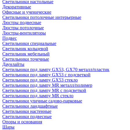
Светильники настольные
Декоративные
Офисные и ученические
Светильники потолочные интерьерные
Люстры подвесные
Люстры потолочные
Люстры-вентиляторы
Подвес
Светильники специальные
Светильник кольцевой
Светильник мебельный
Светильники точечные
Даунлайты
Светильники под лампу GX53, GX70 металл/пластик
Светильники под лампу GX53 с подсветкой
Светильники под лампу GX53 стекло
Светильники под лампу MR металл/полимер
Светильники под лампу MR с подсветкой
Светильники под лампу MR стекло
Светильники уличные садово-парковые
Светильники ландшафтные
Светильники настенные
Светильники подвесные
Опоры и основания
Шары