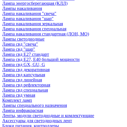
Лампа энергосберегающая (КЛЛ)
Лампы накаливания
Лампа накаливания "свеча"
Лампа накаливания "шар"
Лампа накаливания зеркальная
Лампа накаливания специальная
Лампа накаливания стандартная (ЛОН, МО)
Лампы светодиодные
Лампа свд "свеча"
Лампа свд "шар"
Лампа свд E27 стандарт
Лампа свд E27, Е40 большой мощности
Лампа свд GX, GU, G
Лампа свд декоративная
Лампа свд капсульная
Лампа свд линейная
Лампа свд рефлекторная
Лампа свд специальная
Лампа свд умная
Комплект ламп
Лампы специального назначения
Лампа инфракрасная
Ленты, модули светодиодные и комлектующие
Аксессуары для светодиодных лент
Блоки питания, контроллеры