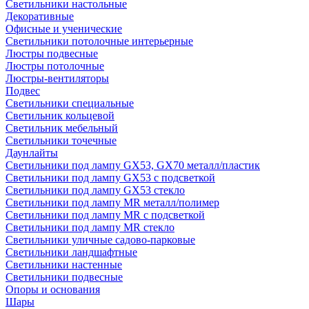
Светильники настольные
Декоративные
Офисные и ученические
Светильники потолочные интерьерные
Люстры подвесные
Люстры потолочные
Люстры-вентиляторы
Подвес
Светильники специальные
Светильник кольцевой
Светильник мебельный
Светильники точечные
Даунлайты
Светильники под лампу GX53, GX70 металл/пластик
Светильники под лампу GX53 с подсветкой
Светильники под лампу GX53 стекло
Светильники под лампу MR металл/полимер
Светильники под лампу MR с подсветкой
Светильники под лампу MR стекло
Светильники уличные садово-парковые
Светильники ландшафтные
Светильники настенные
Светильники подвесные
Опоры и основания
Шары