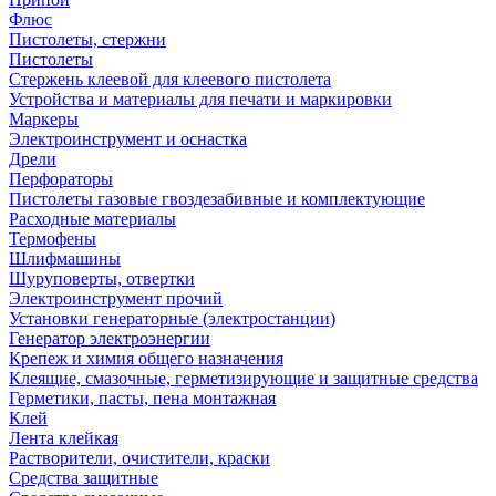
Флюс
Пистолеты, стержни
Пистолеты
Стержень клеевой для клеевого пистолета
Устройства и материалы для печати и маркировки
Маркеры
Электроинструмент и оснастка
Дрели
Перфораторы
Пистолеты газовые гвоздезабивные и комплектующие
Расходные материалы
Термофены
Шлифмашины
Шуруповерты, отвертки
Электроинструмент прочий
Установки генераторные (электростанции)
Генератор электроэнергии
Крепеж и химия общего назначения
Клеящие, смазочные, герметизирующие и защитные средства
Герметики, пасты, пена монтажная
Клей
Лента клейкая
Растворители, очистители, краски
Средства защитные