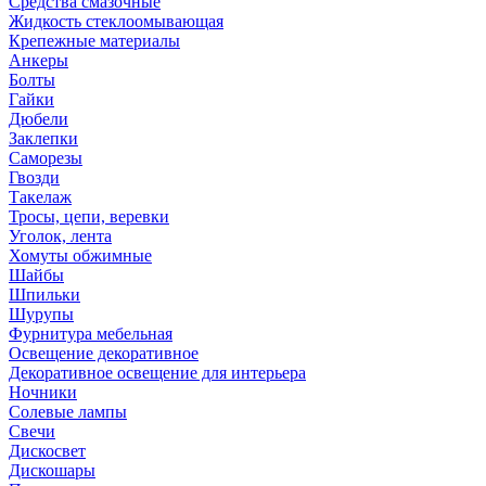
Средства смазочные
Жидкость стеклоомывающая
Крепежные материалы
Анкеры
Болты
Гайки
Дюбели
Заклепки
Саморезы
Гвозди
Такелаж
Тросы, цепи, веревки
Уголок, лента
Хомуты обжимные
Шайбы
Шпильки
Шурупы
Фурнитура мебельная
Освещение декоративное
Декоративное освещение для интерьера
Ночники
Солевые лампы
Свечи
Дискосвет
Дискошары