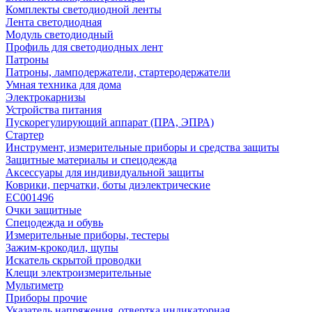
Комплекты светодиодной ленты
Лента светодиодная
Модуль светодиодный
Профиль для светодиодных лент
Патроны
Патроны, ламподержатели, стартеродержатели
Умная техника для дома
Электрокарнизы
Устройства питания
Пускорегулирующий аппарат (ПРА, ЭПРА)
Стартер
Инструмент, измерительные приборы и средства защиты
Защитные материалы и спецодежда
Аксессуары для индивидуальной защиты
Коврики, перчатки, боты диэлектрические
EC001496
Очки защитные
Спецодежда и обувь
Измерительные приборы, тестеры
Зажим-крокодил, щупы
Искатель скрытой проводки
Клещи электроизмерительные
Мультиметр
Приборы прочие
Указатель напряжения, отвертка индикаторная