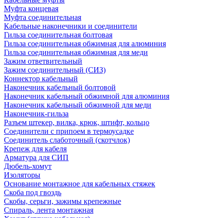
Муфта концевая
Муфта соединительная
Кабельные наконечники и соединители
Гильза соединительная болтовая
Гильза соединительная обжимная для алюминия
Гильза соединительная обжимная для меди
Зажим ответвительный
Зажим соединительный (СИЗ)
Коннектор кабельный
Наконечник кабельный болтовой
Наконечник кабельный обжимной для алюминия
Наконечник кабельный обжимной для меди
Наконечник-гильза
Разъем штекер, вилка, крюк, штифт, кольцо
Соединители с припоем в термоусадке
Соединитель слаботочный (скотчлок)
Крепеж для кабеля
Арматура для СИП
Дюбель-хомут
Изоляторы
Основание монтажное для кабельных стяжек
Скоба под гвоздь
Скобы, серьги, зажимы крепежные
Спираль, лента монтажная