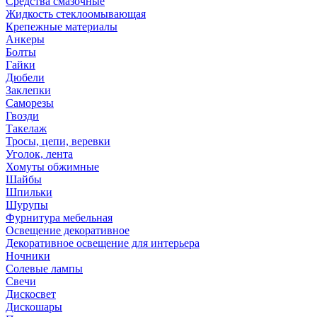
Средства смазочные
Жидкость стеклоомывающая
Крепежные материалы
Анкеры
Болты
Гайки
Дюбели
Заклепки
Саморезы
Гвозди
Такелаж
Тросы, цепи, веревки
Уголок, лента
Хомуты обжимные
Шайбы
Шпильки
Шурупы
Фурнитура мебельная
Освещение декоративное
Декоративное освещение для интерьера
Ночники
Солевые лампы
Свечи
Дискосвет
Дискошары