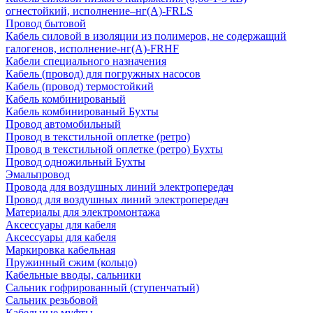
огнестойкий, исполнение–нг(А)-FRLS
Провод бытовой
Кабель силовой в изоляции из полимеров, не содержащий
галогенов, исполнение-нг(А)-FRHF
Кабели специального назначения
Кабель (провод) для погружных насосов
Кабель (провод) термостойкий
Кабель комбинированый
Кабель комбинированый Бухты
Провод автомобильный
Провод в текстильной оплетке (ретро)
Провод в текстильной оплетке (ретро) Бухты
Провод одножильный Бухты
Эмальпровод
Провода для воздушных линий электропередач
Провод для воздушных линий электропередач
Материалы для электромонтажа
Аксессуары для кабеля
Аксессуары для кабеля
Маркировка кабельная
Пружинный сжим (кольцо)
Кабельные вводы, сальники
Сальник гофрированный (ступенчатый)
Сальник резьбовой
Кабельные муфты