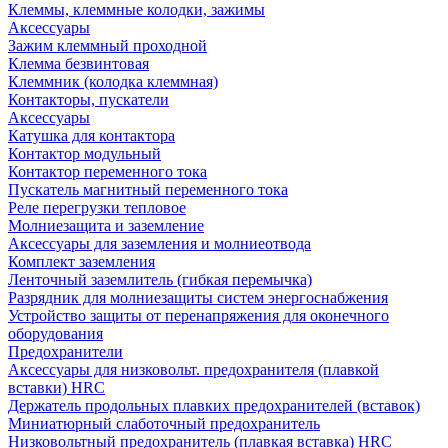
Клеммы, клеммные колодки, зажимы
Аксессуары
Зажим клеммный проходной
Клемма безвинтовая
Клеммник (колодка клеммная)
Контакторы, пускатели
Аксессуары
Катушка для контактора
Контактор модульный
Контактор переменного тока
Пускатель магнитный переменного тока
Реле перегрузки тепловое
Молниезащита и заземление
Аксессуары для заземления и молниеотвода
Комплект заземления
Ленточный заземлитель (гибкая перемычка)
Разрядник для молниезащиты систем энергоснабжения
Устройство защиты от перенапряжения для оконечного
оборудования
Предохранители
Аксессуары для низковольт. предохранителя (плавкой
вставки) HRC
Держатель продольных плавких предохранителей (вставок)
Миниатюрный слаботочный предохранитель
Низковольтный предохранитель (плавкая вставка) HRC