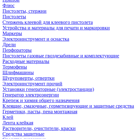
Флюс
Пистолеты, стержни
Пистолеты
Стержень клеевой для клеевого пистолета
Устройства и материалы для печати и маркировки
Маркеры
Электроинструмент и оснастка
Дрели
Перфораторы
Пистолеты газовые гвоздезабивные и комплектующие
Расходные материалы
Термофены
Шлифмашины
Шуруповерты, отвертки
Электроинструмент прочий
Установки генераторные (электростанции)
Генератор электроэнергии
Крепеж и химия общего назначения
Клеящие, смазочные, герметизирующие и защитные средства
Герметики, пасты, пена монтажная
Клей
Лента клейкая
Растворители, очистители, краски
Средства защитные