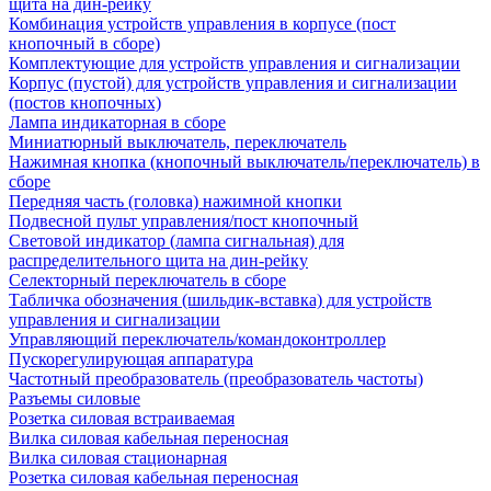
щита на дин-рейку
Комбинация устройств управления в корпусе (пост
кнопочный в сборе)
Комплектующие для устройств управления и сигнализации
Корпус (пустой) для устройств управления и сигнализации
(постов кнопочных)
Лампа индикаторная в сборе
Миниатюрный выключатель, переключатель
Нажимная кнопка (кнопочный выключатель/переключатель) в
сборе
Передняя часть (головка) нажимной кнопки
Подвесной пульт управления/пост кнопочный
Световой индикатор (лампа сигнальная) для
распределительного щита на дин-рейку
Селекторный переключатель в сборе
Табличка обозначения (шильдик-вставка) для устройств
управления и сигнализации
Управляющий переключатель/командоконтроллер
Пускорегулирующая аппаратура
Частотный преобразователь (преобразователь частоты)
Разъемы силовые
Розетка силовая встраиваемая
Вилка силовая кабельная переносная
Вилка силовая стационарная
Розетка силовая кабельная переносная