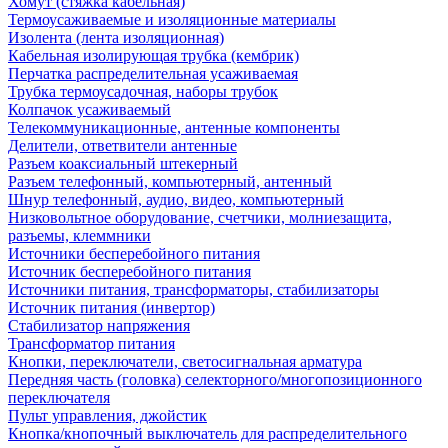
Хомут (стяжка кабельная)
Термоусаживаемые и изоляционные материалы
Изолента (лента изоляционная)
Кабельная изолирующая трубка (кембрик)
Перчатка распределительная усаживаемая
Трубка термоусадочная, наборы трубок
Колпачок усаживаемый
Телекоммуникационные, антенные компоненты
Делители, ответвители антенные
Разъем коаксиальный штекерный
Разъем телефонный, компьютерный, антенный
Шнур телефонный, аудио, видео, компьютерный
Низковольтное оборудование, счетчики, молниезащита,
разъемы, клеммники
Источники бесперебойного питания
Источник бесперебойного питания
Источники питания, трансформаторы, стабилизаторы
Источник питания (инвертор)
Стабилизатор напряжения
Трансформатор питания
Кнопки, переключатели, светосигнальная арматура
Передняя часть (головка) селекторного/многопозиционного
переключателя
Пульт управления, джойстик
Кнопка/кнопочный выключатель для распределительного