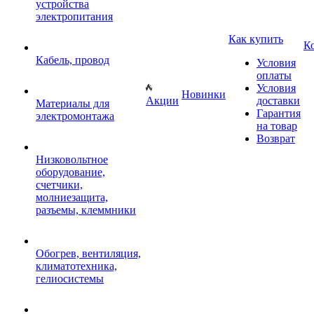
устройства
электропитания
Как купить
К
Кабель, провод
Условия
оплаты
Условия
Новинки
Акции
доставки
Материалы для
Гарантия
электромонтажа
на товар
Возврат
Низковольтное
оборудование,
счетчики,
молниезащита,
разъемы, клеммники
Обогрев, вентиляция,
климатотехника,
гелиосистемы