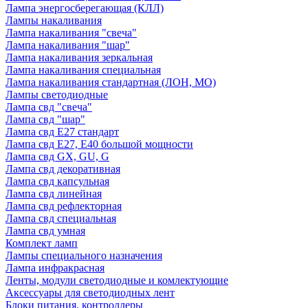
Лампа энергосберегающая (КЛЛ)
Лампы накаливания
Лампа накаливания "свеча"
Лампа накаливания "шар"
Лампа накаливания зеркальная
Лампа накаливания специальная
Лампа накаливания стандартная (ЛОН, МО)
Лампы светодиодные
Лампа свд "свеча"
Лампа свд "шар"
Лампа свд E27 стандарт
Лампа свд E27, Е40 большой мощности
Лампа свд GX, GU, G
Лампа свд декоративная
Лампа свд капсульная
Лампа свд линейная
Лампа свд рефлекторная
Лампа свд специальная
Лампа свд умная
Комплект ламп
Лампы специального назначения
Лампа инфракрасная
Ленты, модули светодиодные и комлектующие
Аксессуары для светодиодных лент
Блоки питания, контроллеры