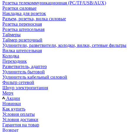
Розетка телекоммуникационная (PC/TF/USB/AUX)
Розетки силовые
Накладка для розеток
Разъем, розетка, вилка силовые
Розетка переносная
Розетка штепсельная
Таймеры
Таймер розеточный
Удлинители, разветвители, колодки, вилки, сетевые фильтры
Вилка штепсельная
Колодка
Переходник
Разветвитель, адаптер
Удлинитель бытовой
Удлинитель кабельный силовой
Фильтр сетевой
Шнур электропитания
Мерч
Акции
Новинки
Как купить
Условия оплаты
Условия доставки
Гарантия на товар
Возврат