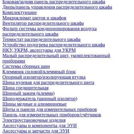
Боковая/задняя панель распределительного шкафа
Дверь/панель управления распределительного шкафа
Комплектующие
Микроклимат щитов и шкафов
Вентилятор распределительного шкафа
Фильтр системы кондиционирования воздуха
распределительного шкафа
Термостат распределительного шкафа
Устройство подогрева распределительного шкафа
НКУ, УКРМ, аксессуары для УКРМ
Малый распределительный щит, укомплектованный
приборами
Системы сборных шин
Клеммник силовой/клеммный блок
Опорный изолятор/изолирующая втулка
Шина нулевая для распределительного щита
Шина соединительная
Шинный зажим (клемма)
Шинодержатель (шинный изолятор)
Шины медные и алюминиевые
Щиты и панели для измерительных приборов
Панель для измерительных приборов/счётчиков
Электроустановочные изделия
Аксессуары и компоненты для ЭУИ
Аксессуары и запчасти для ЭУИ