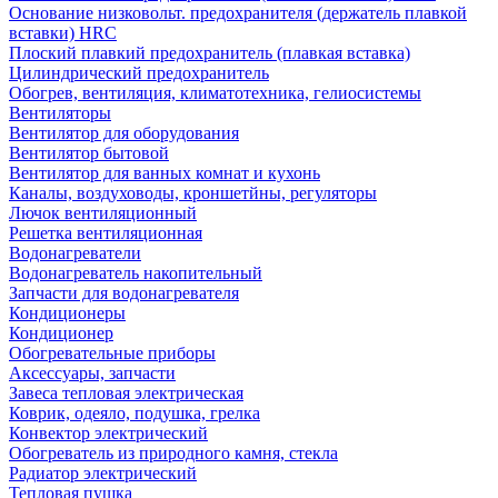
Основание низковольт. предохранителя (держатель плавкой
вставки) HRC
Плоский плавкий предохранитель (плавкая вставка)
Цилиндрический предохранитель
Обогрев, вентиляция, климатотехника, гелиосистемы
Вентиляторы
Вентилятор для оборудования
Вентилятор бытовой
Вентилятор для ванных комнат и кухонь
Каналы, воздуховоды, кроншетйны, регуляторы
Лючок вентиляционный
Решетка вентиляционная
Водонагреватели
Водонагреватель накопительный
Запчасти для водонагревателя
Кондиционеры
Кондиционер
Обогревательные приборы
Аксессуары, запчасти
Завеса тепловая электрическая
Коврик, одеяло, подушка, грелка
Конвектор электрический
Обогреватель из природного камня, стекла
Радиатор электрический
Тепловая пушка