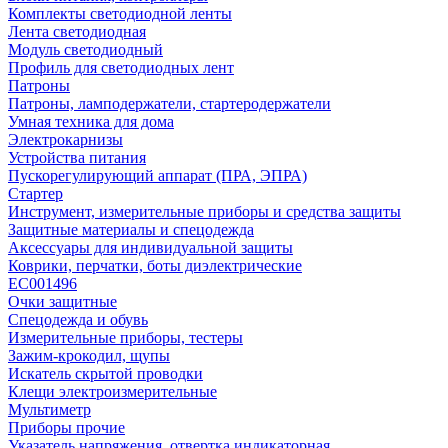
Комплекты светодиодной ленты
Лента светодиодная
Модуль светодиодный
Профиль для светодиодных лент
Патроны
Патроны, ламподержатели, стартеродержатели
Умная техника для дома
Электрокарнизы
Устройства питания
Пускорегулирующий аппарат (ПРА, ЭПРА)
Стартер
Инструмент, измерительные приборы и средства защиты
Защитные материалы и спецодежда
Аксессуары для индивидуальной защиты
Коврики, перчатки, боты диэлектрические
EC001496
Очки защитные
Спецодежда и обувь
Измерительные приборы, тестеры
Зажим-крокодил, щупы
Искатель скрытой проводки
Клещи электроизмерительные
Мультиметр
Приборы прочие
Указатель напряжения, отвертка индикаторная