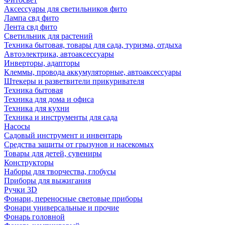
Аксессуары для светильников фито
Лампа свд фито
Лента свд фито
Светильник для растений
Техника бытовая, товары для сада, туризма, отдыха
Автоэлектрика, автоаксессуары
Инверторы, адапторы
Клеммы, провода аккумуляторные, автоаксессуары
Штекеры и разветвители прикуривателя
Техника бытовая
Техника для дома и офиса
Техника для кухни
Техника и инструменты для сада
Насосы
Садовый инструмент и инвентарь
Средства защиты от грызунов и насекомых
Товары для детей, сувениры
Конструкторы
Наборы для творчества, глобусы
Приборы для выжигания
Ручки 3D
Фонари, переносные световые приборы
Фонари универсальные и прочие
Фонарь головной