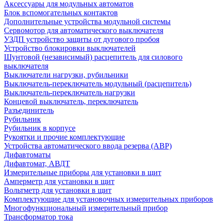
Аксессуары для модульных автоматов
Блок вспомогательных контактов
Дополнительные устройства модульной системы
Сервомотор для автоматического выключателя
УЗДП устройство защиты от дугового пробоя
Устройство блокировки выключателей
Шунтовой (независимый) расцепитель для силового
выключателя
Выключатели нагрузки, рубильники
Выключатель-переключатель модульный (расцепитель)
Выключатель-переключатель нагрузки
Концевой выключатель, переключатель
Разъединитель
Рубильник
Рубильник в корпусе
Рукоятки и прочие комплектующие
Устройства автоматического ввода резерва (АВР)
Дифавтоматы
Дифавтомат, АВДТ
Измерительные приборы для установки в щит
Амперметр для установки в щит
Вольтметр для установки в щит
Комплектующие для установочных измерительных приборов
Многофункциональный измерительный прибор
Трансформатор тока