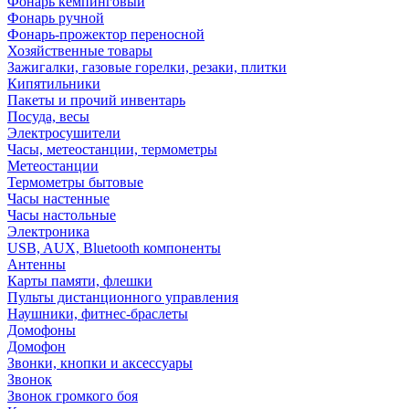
Фонарь кемпинговый
Фонарь ручной
Фонарь-прожектор переносной
Хозяйственные товары
Зажигалки, газовые горелки, резаки, плитки
Кипятильники
Пакеты и прочий инвентарь
Посуда, весы
Электросушители
Часы, метеостанции, термометры
Метеостанции
Термометры бытовые
Часы настенные
Часы настольные
Электроника
USB, AUX, Bluetooth компоненты
Антенны
Карты памяти, флешки
Пульты дистанционного управления
Наушники, фитнес-браслеты
Домофоны
Домофон
Звонки, кнопки и аксессуары
Звонок
Звонок громкого боя