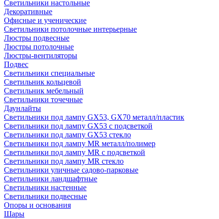
Светильники настольные
Декоративные
Офисные и ученические
Светильники потолочные интерьерные
Люстры подвесные
Люстры потолочные
Люстры-вентиляторы
Подвес
Светильники специальные
Светильник кольцевой
Светильник мебельный
Светильники точечные
Даунлайты
Светильники под лампу GX53, GX70 металл/пластик
Светильники под лампу GX53 с подсветкой
Светильники под лампу GX53 стекло
Светильники под лампу MR металл/полимер
Светильники под лампу MR с подсветкой
Светильники под лампу MR стекло
Светильники уличные садово-парковые
Светильники ландшафтные
Светильники настенные
Светильники подвесные
Опоры и основания
Шары