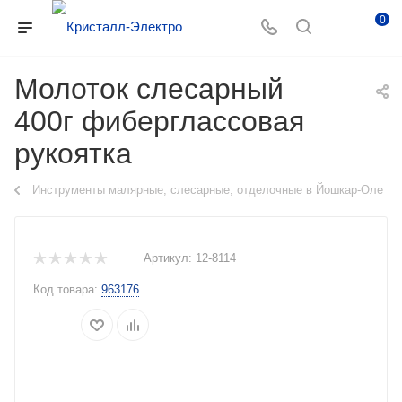
0
Молоток слесарный
400г фиберглассовая
рукоятка
Инструменты малярные, слесарные, отделочные в Йошкар-Оле
Артикул:
12-8114
Код товара:
963176