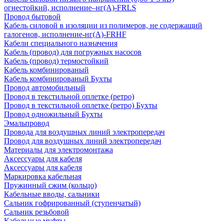
огнестойкий, исполнение–нг(А)-FRLS
Провод бытовой
Кабель силовой в изоляции из полимеров, не содержащий
галогенов, исполнение-нг(А)-FRHF
Кабели специального назначения
Кабель (провод) для погружных насосов
Кабель (провод) термостойкий
Кабель комбинированый
Кабель комбинированый Бухты
Провод автомобильный
Провод в текстильной оплетке (ретро)
Провод в текстильной оплетке (ретро) Бухты
Провод одножильный Бухты
Эмальпровод
Провода для воздушных линий электропередач
Провод для воздушных линий электропередач
Материалы для электромонтажа
Аксессуары для кабеля
Аксессуары для кабеля
Маркировка кабельная
Пружинный сжим (кольцо)
Кабельные вводы, сальники
Сальник гофрированный (ступенчатый)
Сальник резьбовой
Кабельные муфты