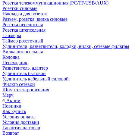
Розетка телекоммуникационная (PC/TF/USB/AUX)
Розетки силовые
Накладка для розеток
Разъем, розетка, вилка силовые
Розетка переносная
Розетка штепсельная
Таймеры
Таймер розеточный
Удлинители, разветвители, колодки, вилки, сетевые фильтры
Вилка штепсельная
Колодка
Переходник
Разветвитель, адаптер
Удлинитель бытовой
Удлинитель кабельный силовой
Фильтр сетевой
Шнур электропитания
Мерч
Акции
Новинки
Как купить
Условия оплаты
Условия доставки
Гарантия на товар
Возврат