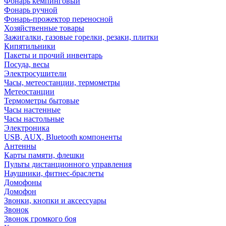
Фонарь кемпинговый
Фонарь ручной
Фонарь-прожектор переносной
Хозяйственные товары
Зажигалки, газовые горелки, резаки, плитки
Кипятильники
Пакеты и прочий инвентарь
Посуда, весы
Электросушители
Часы, метеостанции, термометры
Метеостанции
Термометры бытовые
Часы настенные
Часы настольные
Электроника
USB, AUX, Bluetooth компоненты
Антенны
Карты памяти, флешки
Пульты дистанционного управления
Наушники, фитнес-браслеты
Домофоны
Домофон
Звонки, кнопки и аксессуары
Звонок
Звонок громкого боя