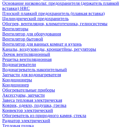
Основание низковольт. предохранителя (держатель плавкой
вставки) HRC
Плоский плавкий предохранитель (плавкая вставка)
Цилиндрический предохранитель
Обогрев, вентиляция, климатотехника, гелиосистемы
Вентиляторы
Вентилятор для оборудования
Вентилятор бытовой
Вентилятор для ванных комнат и кухонь
Каналы, воздуховоды, кроншетйны, регуляторы
Лючок вентиляционный
Решетка вентиляционная
Водонагреватели
Водонагреватель накопительный
Запчасти для водонагревателя
Кондиционеры
Кондиционер
Обогревательные приборы
Аксессуары, запчасти
Завеса тепловая электрическая
Коврик, одеяло, подушка, грелка
Конвектор электрический
Обогреватель из природного камня, стекла
Радиатор электрический
Тепловая пушка