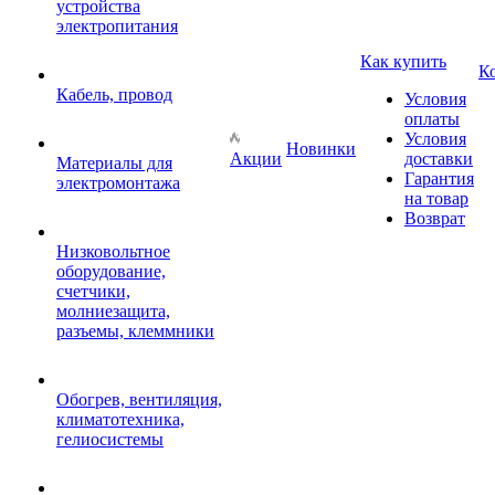
устройства
электропитания
Как купить
К
Кабель, провод
Условия
оплаты
Условия
Новинки
Акции
доставки
Материалы для
Гарантия
электромонтажа
на товар
Возврат
Низковольтное
оборудование,
счетчики,
молниезащита,
разъемы, клеммники
Обогрев, вентиляция,
климатотехника,
гелиосистемы