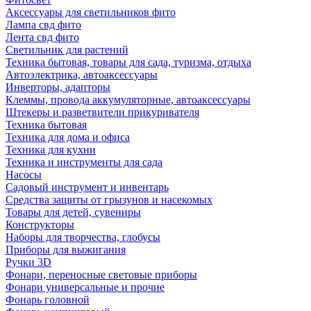
Аксессуары для светильников фито
Лампа свд фито
Лента свд фито
Светильник для растений
Техника бытовая, товары для сада, туризма, отдыха
Автоэлектрика, автоаксессуары
Инверторы, адапторы
Клеммы, провода аккумуляторные, автоаксессуары
Штекеры и разветвители прикуривателя
Техника бытовая
Техника для дома и офиса
Техника для кухни
Техника и инструменты для сада
Насосы
Садовый инструмент и инвентарь
Средства защиты от грызунов и насекомых
Товары для детей, сувениры
Конструкторы
Наборы для творчества, глобусы
Приборы для выжигания
Ручки 3D
Фонари, переносные световые приборы
Фонари универсальные и прочие
Фонарь головной