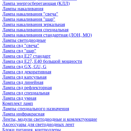
Лампа энергосберегающая (КЛЛ)
Лампы накаливания
Лампа накаливания "свеча"
Лампа накаливания "шар"
Лампа накаливания зеркальная
Лампа накаливания специальная
Лампа накаливания стандартная (ЛОН, МО)
Лампы светодиодные
Лампа свд "свеча"
Лампа свд "шар"
Лампа свд E27 стандарт
Лампа свд E27, Е40 большой мощности
Лампа свд GX, GU, G
Лампа свд декоративная
Лампа свд капсульная
Лампа свд линейная
Лампа свд рефлекторная
Лампа свд специальная
Лампа свд умная
Комплект ламп
Лампы специального назначения
Лампа инфракрасная
Ленты, модули светодиодные и комлектующие
Аксессуары для светодиодных лент
Блоки питания, контроллеры