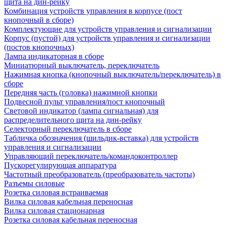
щита на дин-рейку
Комбинация устройств управления в корпусе (пост
кнопочный в сборе)
Комплектующие для устройств управления и сигнализации
Корпус (пустой) для устройств управления и сигнализации
(постов кнопочных)
Лампа индикаторная в сборе
Миниатюрный выключатель, переключатель
Нажимная кнопка (кнопочный выключатель/переключатель) в
сборе
Передняя часть (головка) нажимной кнопки
Подвесной пульт управления/пост кнопочный
Световой индикатор (лампа сигнальная) для
распределительного щита на дин-рейку
Селекторный переключатель в сборе
Табличка обозначения (шильдик-вставка) для устройств
управления и сигнализации
Управляющий переключатель/командоконтроллер
Пускорегулирующая аппаратура
Частотный преобразователь (преобразователь частоты)
Разъемы силовые
Розетка силовая встраиваемая
Вилка силовая кабельная переносная
Вилка силовая стационарная
Розетка силовая кабельная переносная