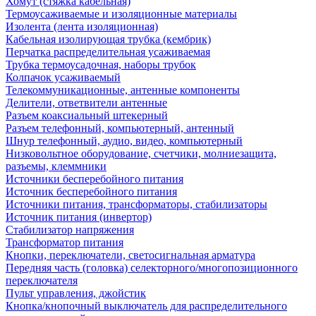
Хомут (стяжка кабельная)
Термоусаживаемые и изоляционные материалы
Изолента (лента изоляционная)
Кабельная изолирующая трубка (кембрик)
Перчатка распределительная усаживаемая
Трубка термоусадочная, наборы трубок
Колпачок усаживаемый
Телекоммуникационные, антенные компоненты
Делители, ответвители антенные
Разъем коаксиальный штекерный
Разъем телефонный, компьютерный, антенный
Шнур телефонный, аудио, видео, компьютерный
Низковольтное оборудование, счетчики, молниезащита,
разъемы, клеммники
Источники бесперебойного питания
Источник бесперебойного питания
Источники питания, трансформаторы, стабилизаторы
Источник питания (инвертор)
Стабилизатор напряжения
Трансформатор питания
Кнопки, переключатели, светосигнальная арматура
Передняя часть (головка) селекторного/многопозиционного
переключателя
Пульт управления, джойстик
Кнопка/кнопочный выключатель для распределительного