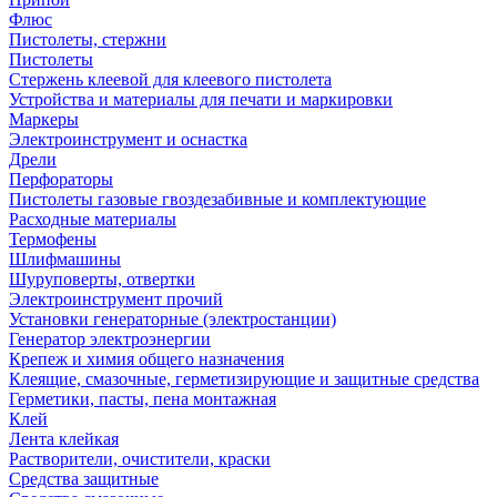
Флюс
Пистолеты, стержни
Пистолеты
Стержень клеевой для клеевого пистолета
Устройства и материалы для печати и маркировки
Маркеры
Электроинструмент и оснастка
Дрели
Перфораторы
Пистолеты газовые гвоздезабивные и комплектующие
Расходные материалы
Термофены
Шлифмашины
Шуруповерты, отвертки
Электроинструмент прочий
Установки генераторные (электростанции)
Генератор электроэнергии
Крепеж и химия общего назначения
Клеящие, смазочные, герметизирующие и защитные средства
Герметики, пасты, пена монтажная
Клей
Лента клейкая
Растворители, очистители, краски
Средства защитные