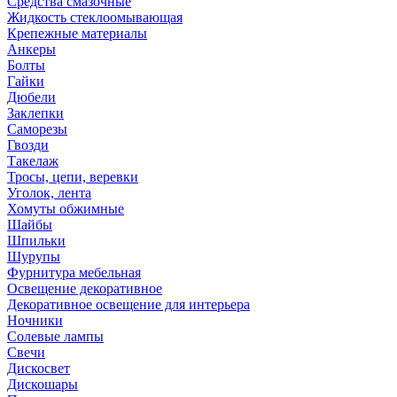
Средства смазочные
Жидкость стеклоомывающая
Крепежные материалы
Анкеры
Болты
Гайки
Дюбели
Заклепки
Саморезы
Гвозди
Такелаж
Тросы, цепи, веревки
Уголок, лента
Хомуты обжимные
Шайбы
Шпильки
Шурупы
Фурнитура мебельная
Освещение декоративное
Декоративное освещение для интерьера
Ночники
Солевые лампы
Свечи
Дискосвет
Дискошары