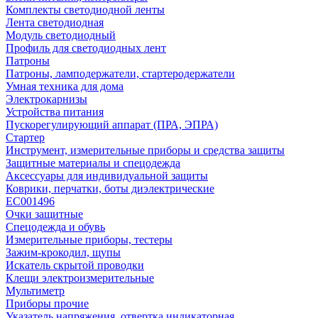
Комплекты светодиодной ленты
Лента светодиодная
Модуль светодиодный
Профиль для светодиодных лент
Патроны
Патроны, ламподержатели, стартеродержатели
Умная техника для дома
Электрокарнизы
Устройства питания
Пускорегулирующий аппарат (ПРА, ЭПРА)
Стартер
Инструмент, измерительные приборы и средства защиты
Защитные материалы и спецодежда
Аксессуары для индивидуальной защиты
Коврики, перчатки, боты диэлектрические
EC001496
Очки защитные
Спецодежда и обувь
Измерительные приборы, тестеры
Зажим-крокодил, щупы
Искатель скрытой проводки
Клещи электроизмерительные
Мультиметр
Приборы прочие
Указатель напряжения, отвертка индикаторная