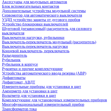
Аксессуары для модульных автоматов
Блок вспомогательных контактов
Дополнительные устройства модульной системы
Сервомотор для автоматического выключателя
УЗДП устройство защиты от дугового пробоя
Устройство блокировки выключателей
Шунтовой (независимый) расцепитель для силового
выключателя
Выключатели нагрузки, рубильники
Выключатель-переключатель модульный (расцепитель)
Выключатель-переключатель нагрузки
Концевой выключатель, переключатель
Разъединитель
Рубильник
Рубильник в корпусе
Рукоятки и прочие комплектующие
Устройства автоматического ввода резерва (АВР)
Дифавтоматы
Дифавтомат, АВДТ
Измерительные приборы для установки в щит
Амперметр для установки в щит
Вольтметр для установки в щит
Комплектующие для установочных измерительных приборов
Многофункциональный измерительный прибор
Трансформатор тока