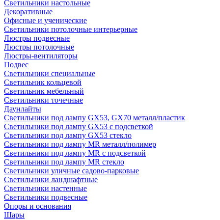
Светильники настольные
Декоративные
Офисные и ученические
Светильники потолочные интерьерные
Люстры подвесные
Люстры потолочные
Люстры-вентиляторы
Подвес
Светильники специальные
Светильник кольцевой
Светильник мебельный
Светильники точечные
Даунлайты
Светильники под лампу GX53, GX70 металл/пластик
Светильники под лампу GX53 с подсветкой
Светильники под лампу GX53 стекло
Светильники под лампу MR металл/полимер
Светильники под лампу MR с подсветкой
Светильники под лампу MR стекло
Светильники уличные садово-парковые
Светильники ландшафтные
Светильники настенные
Светильники подвесные
Опоры и основания
Шары