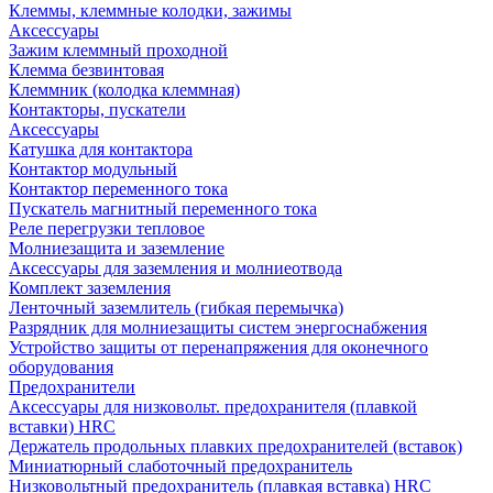
Клеммы, клеммные колодки, зажимы
Аксессуары
Зажим клеммный проходной
Клемма безвинтовая
Клеммник (колодка клеммная)
Контакторы, пускатели
Аксессуары
Катушка для контактора
Контактор модульный
Контактор переменного тока
Пускатель магнитный переменного тока
Реле перегрузки тепловое
Молниезащита и заземление
Аксессуары для заземления и молниеотвода
Комплект заземления
Ленточный заземлитель (гибкая перемычка)
Разрядник для молниезащиты систем энергоснабжения
Устройство защиты от перенапряжения для оконечного
оборудования
Предохранители
Аксессуары для низковольт. предохранителя (плавкой
вставки) HRC
Держатель продольных плавких предохранителей (вставок)
Миниатюрный слаботочный предохранитель
Низковольтный предохранитель (плавкая вставка) HRC