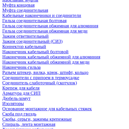
Муфта концевая
Муфта соединительная
Кабельные наконечники и соединители
Гильза соединительная болтовая
Гильза соединительная обжимная для алюминия
Гильза соединительная обжимная для меди
Зажим ответвительный
Зажим соединительный (СИЗ)
Коннектор кабельный
Наконечник кабельный болтовой
Наконечник кабельный обжимной для алюминия
Наконечник кабельный обжимной для меди
Наконечник-гильза
Разъем штекер, вилка, крюк, штифт, кольцо
Соединители с припоем в термоусадке
Соединитель слаботочный (скотчлок)
Крепеж для кабеля
Арматура для СИП
Дюбель-хомут
Изоляторы
Основание монтажное для кабельных стяжек
Скоба под гвоздь
Скобы, серьги, зажимы крепежные
Спираль, лента монтажная