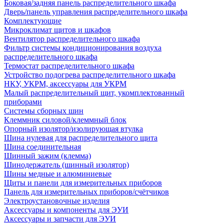
Боковая/задняя панель распределительного шкафа
Дверь/панель управления распределительного шкафа
Комплектующие
Микроклимат щитов и шкафов
Вентилятор распределительного шкафа
Фильтр системы кондиционирования воздуха
распределительного шкафа
Термостат распределительного шкафа
Устройство подогрева распределительного шкафа
НКУ, УКРМ, аксессуары для УКРМ
Малый распределительный щит, укомплектованный
приборами
Системы сборных шин
Клеммник силовой/клеммный блок
Опорный изолятор/изолирующая втулка
Шина нулевая для распределительного щита
Шина соединительная
Шинный зажим (клемма)
Шинодержатель (шинный изолятор)
Шины медные и алюминиевые
Щиты и панели для измерительных приборов
Панель для измерительных приборов/счётчиков
Электроустановочные изделия
Аксессуары и компоненты для ЭУИ
Аксессуары и запчасти для ЭУИ