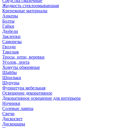
Средства смазочные
Жидкость стеклоомывающая
Крепежные материалы
Анкеры
Болты
Гайки
Дюбели
Заклепки
Саморезы
Гвозди
Такелаж
Тросы, цепи, веревки
Уголок, лента
Хомуты обжимные
Шайбы
Шпильки
Шурупы
Фурнитура мебельная
Освещение декоративное
Декоративное освещение для интерьера
Ночники
Солевые лампы
Свечи
Дискосвет
Дискошары