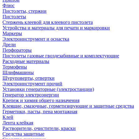
Флюс
Пистолеты, стержни
Пистолеты
Стержень клеевой для клеевого пистолета
Устройства и материалы для печати и маркировки
Маркеры
Электроинструмент и оснастка
Дрели
Перфораторы
Пистолеты газовые гвоздезабивные и комплектующие
Расходные материалы
Термофены
Шлифмашины
Шуруповерты, отвертки
Электроинструмент прочий
Установки генераторные (электростанции)
Генератор электроэнергии
Крепеж и химия общего назначения
Клеящие, смазочные, герметизирующие и защитные средства
Герметики, пасты, пена монтажная
Клей
Лента клейкая
Растворители, очистители, краски
Средства защитные