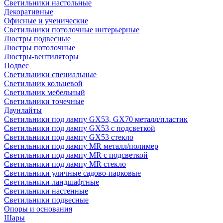
Светильники настольные
Декоративные
Офисные и ученические
Светильники потолочные интерьерные
Люстры подвесные
Люстры потолочные
Люстры-вентиляторы
Подвес
Светильники специальные
Светильник кольцевой
Светильник мебельный
Светильники точечные
Даунлайты
Светильники под лампу GX53, GX70 металл/пластик
Светильники под лампу GX53 с подсветкой
Светильники под лампу GX53 стекло
Светильники под лампу MR металл/полимер
Светильники под лампу MR с подсветкой
Светильники под лампу MR стекло
Светильники уличные садово-парковые
Светильники ландшафтные
Светильники настенные
Светильники подвесные
Опоры и основания
Шары