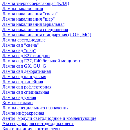
Лампа энергосберегающая (КЛЛ)
Лампы накаливания
Лампа накаливания "свеча"
Лампа накаливания "шар"
Лампа накаливания зеркальная
Лампа накаливания специальная
Лампа накаливания стандартная (ЛОН, МО)
Лампы светодиодные
Лампа свд "свеча"
Лампа свд "шар"
Лампа свд E27 стандарт
Лампа свд E27, Е40 большой мощности
Лампа свд GX, GU, G
Лампа свд декоративная
Лампа свд капсульная
Лампа свд линейная
Лампа свд рефлекторная
Лампа свд специальная
Лампа свд умная
Комплект ламп
Лампы специального назначения
Лампа инфракрасная
Ленты, модули светодиодные и комлектующие
Аксессуары для светодиодных лент
Блоки питания, контроллеры