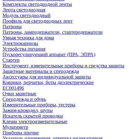
Комплекты светодиодной ленты
Лента светодиодная
Модуль светодиодный
Профиль для светодиодных лент
Патроны
Патроны, ламподержатели, стартеродержатели
Умная техника для дома
Электрокарнизы
Устройства питания
Пускорегулирующий аппарат (ПРА, ЭПРА)
Стартер
Инструмент, измерительные приборы и средства защиты
Защитные материалы и спецодежда
Аксессуары для индивидуальной защиты
Коврики, перчатки, боты диэлектрические
EC001496
Очки защитные
Спецодежда и обувь
Измерительные приборы, тестеры
Зажим-крокодил, щупы
Искатель скрытой проводки
Клещи электроизмерительные
Мультиметр
Приборы прочие
Указатель напряжения, отвертка индикаторная