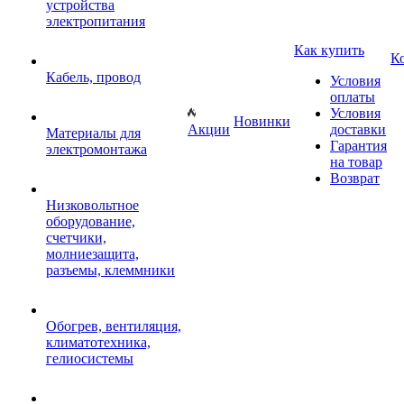
устройства
электропитания
Как купить
К
Кабель, провод
Условия
оплаты
Условия
Новинки
Акции
доставки
Материалы для
Гарантия
электромонтажа
на товар
Возврат
Низковольтное
оборудование,
счетчики,
молниезащита,
разъемы, клеммники
Обогрев, вентиляция,
климатотехника,
гелиосистемы