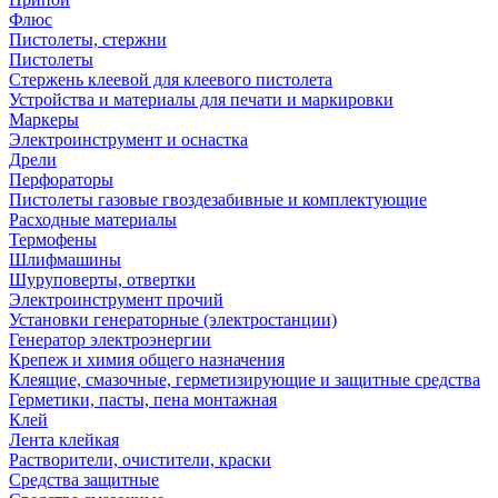
Флюс
Пистолеты, стержни
Пистолеты
Стержень клеевой для клеевого пистолета
Устройства и материалы для печати и маркировки
Маркеры
Электроинструмент и оснастка
Дрели
Перфораторы
Пистолеты газовые гвоздезабивные и комплектующие
Расходные материалы
Термофены
Шлифмашины
Шуруповерты, отвертки
Электроинструмент прочий
Установки генераторные (электростанции)
Генератор электроэнергии
Крепеж и химия общего назначения
Клеящие, смазочные, герметизирующие и защитные средства
Герметики, пасты, пена монтажная
Клей
Лента клейкая
Растворители, очистители, краски
Средства защитные