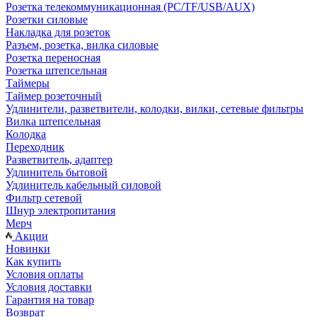
Розетка телекоммуникационная (PC/TF/USB/AUX)
Розетки силовые
Накладка для розеток
Разъем, розетка, вилка силовые
Розетка переносная
Розетка штепсельная
Таймеры
Таймер розеточный
Удлинители, разветвители, колодки, вилки, сетевые фильтры
Вилка штепсельная
Колодка
Переходник
Разветвитель, адаптер
Удлинитель бытовой
Удлинитель кабельный силовой
Фильтр сетевой
Шнур электропитания
Мерч
Акции
Новинки
Как купить
Условия оплаты
Условия доставки
Гарантия на товар
Возврат