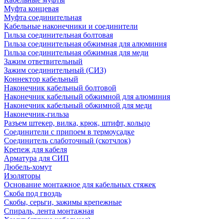
Муфта концевая
Муфта соединительная
Кабельные наконечники и соединители
Гильза соединительная болтовая
Гильза соединительная обжимная для алюминия
Гильза соединительная обжимная для меди
Зажим ответвительный
Зажим соединительный (СИЗ)
Коннектор кабельный
Наконечник кабельный болтовой
Наконечник кабельный обжимной для алюминия
Наконечник кабельный обжимной для меди
Наконечник-гильза
Разъем штекер, вилка, крюк, штифт, кольцо
Соединители с припоем в термоусадке
Соединитель слаботочный (скотчлок)
Крепеж для кабеля
Арматура для СИП
Дюбель-хомут
Изоляторы
Основание монтажное для кабельных стяжек
Скоба под гвоздь
Скобы, серьги, зажимы крепежные
Спираль, лента монтажная