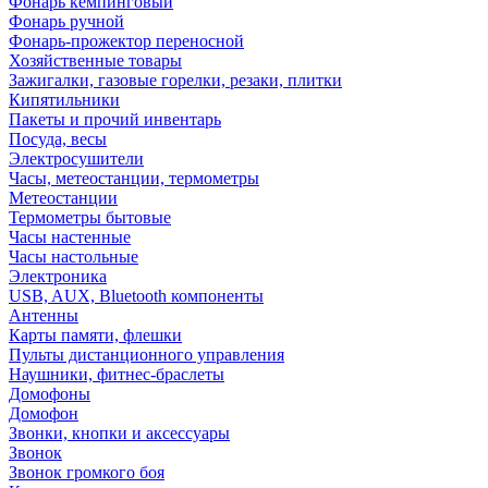
Фонарь кемпинговый
Фонарь ручной
Фонарь-прожектор переносной
Хозяйственные товары
Зажигалки, газовые горелки, резаки, плитки
Кипятильники
Пакеты и прочий инвентарь
Посуда, весы
Электросушители
Часы, метеостанции, термометры
Метеостанции
Термометры бытовые
Часы настенные
Часы настольные
Электроника
USB, AUX, Bluetooth компоненты
Антенны
Карты памяти, флешки
Пульты дистанционного управления
Наушники, фитнес-браслеты
Домофоны
Домофон
Звонки, кнопки и аксессуары
Звонок
Звонок громкого боя