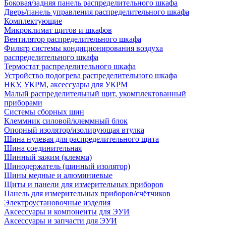
Боковая/задняя панель распределительного шкафа
Дверь/панель управления распределительного шкафа
Комплектующие
Микроклимат щитов и шкафов
Вентилятор распределительного шкафа
Фильтр системы кондиционирования воздуха
распределительного шкафа
Термостат распределительного шкафа
Устройство подогрева распределительного шкафа
НКУ, УКРМ, аксессуары для УКРМ
Малый распределительный щит, укомплектованный
приборами
Системы сборных шин
Клеммник силовой/клеммный блок
Опорный изолятор/изолирующая втулка
Шина нулевая для распределительного щита
Шина соединительная
Шинный зажим (клемма)
Шинодержатель (шинный изолятор)
Шины медные и алюминиевые
Щиты и панели для измерительных приборов
Панель для измерительных приборов/счётчиков
Электроустановочные изделия
Аксессуары и компоненты для ЭУИ
Аксессуары и запчасти для ЭУИ