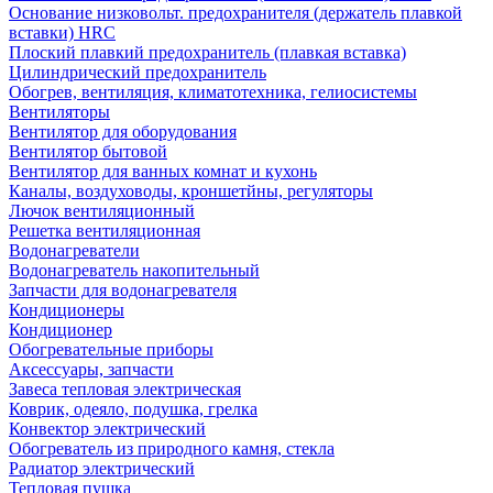
Основание низковольт. предохранителя (держатель плавкой
вставки) HRC
Плоский плавкий предохранитель (плавкая вставка)
Цилиндрический предохранитель
Обогрев, вентиляция, климатотехника, гелиосистемы
Вентиляторы
Вентилятор для оборудования
Вентилятор бытовой
Вентилятор для ванных комнат и кухонь
Каналы, воздуховоды, кроншетйны, регуляторы
Лючок вентиляционный
Решетка вентиляционная
Водонагреватели
Водонагреватель накопительный
Запчасти для водонагревателя
Кондиционеры
Кондиционер
Обогревательные приборы
Аксессуары, запчасти
Завеса тепловая электрическая
Коврик, одеяло, подушка, грелка
Конвектор электрический
Обогреватель из природного камня, стекла
Радиатор электрический
Тепловая пушка