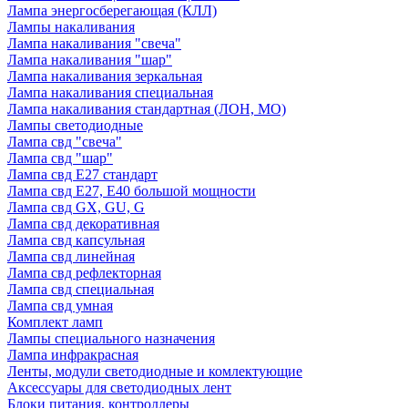
Лампа энергосберегающая (КЛЛ)
Лампы накаливания
Лампа накаливания "свеча"
Лампа накаливания "шар"
Лампа накаливания зеркальная
Лампа накаливания специальная
Лампа накаливания стандартная (ЛОН, МО)
Лампы светодиодные
Лампа свд "свеча"
Лампа свд "шар"
Лампа свд E27 стандарт
Лампа свд E27, Е40 большой мощности
Лампа свд GX, GU, G
Лампа свд декоративная
Лампа свд капсульная
Лампа свд линейная
Лампа свд рефлекторная
Лампа свд специальная
Лампа свд умная
Комплект ламп
Лампы специального назначения
Лампа инфракрасная
Ленты, модули светодиодные и комлектующие
Аксессуары для светодиодных лент
Блоки питания, контроллеры