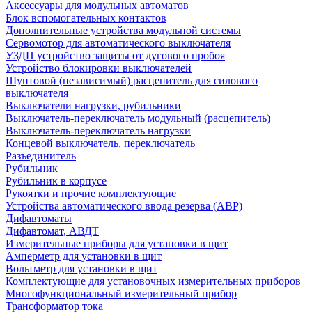
Аксессуары для модульных автоматов
Блок вспомогательных контактов
Дополнительные устройства модульной системы
Сервомотор для автоматического выключателя
УЗДП устройство защиты от дугового пробоя
Устройство блокировки выключателей
Шунтовой (независимый) расцепитель для силового
выключателя
Выключатели нагрузки, рубильники
Выключатель-переключатель модульный (расцепитель)
Выключатель-переключатель нагрузки
Концевой выключатель, переключатель
Разъединитель
Рубильник
Рубильник в корпусе
Рукоятки и прочие комплектующие
Устройства автоматического ввода резерва (АВР)
Дифавтоматы
Дифавтомат, АВДТ
Измерительные приборы для установки в щит
Амперметр для установки в щит
Вольтметр для установки в щит
Комплектующие для установочных измерительных приборов
Многофункциональный измерительный прибор
Трансформатор тока