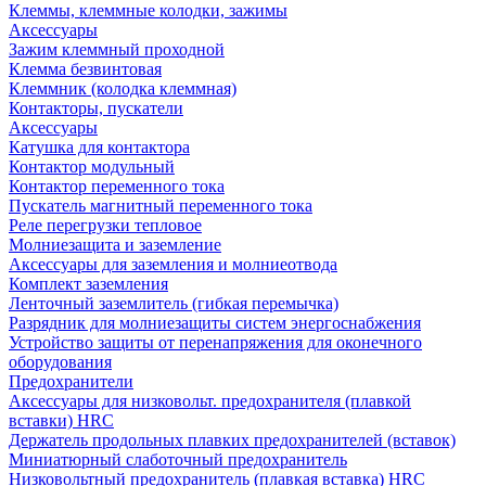
Клеммы, клеммные колодки, зажимы
Аксессуары
Зажим клеммный проходной
Клемма безвинтовая
Клеммник (колодка клеммная)
Контакторы, пускатели
Аксессуары
Катушка для контактора
Контактор модульный
Контактор переменного тока
Пускатель магнитный переменного тока
Реле перегрузки тепловое
Молниезащита и заземление
Аксессуары для заземления и молниеотвода
Комплект заземления
Ленточный заземлитель (гибкая перемычка)
Разрядник для молниезащиты систем энергоснабжения
Устройство защиты от перенапряжения для оконечного
оборудования
Предохранители
Аксессуары для низковольт. предохранителя (плавкой
вставки) HRC
Держатель продольных плавких предохранителей (вставок)
Миниатюрный слаботочный предохранитель
Низковольтный предохранитель (плавкая вставка) HRC