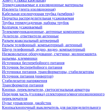
Хомут (стяжка кабельная)
Термоусаживаемые и изоляционные материалы
Изолента (лента изоляционная)
Кабельная изолирующая трубка (кембрик)
Перчатка распределительная усаживаемая
Трубка термоусадочная, наборы трубок
Колпачок усаживаемый
Телекоммуникационные, антенные компоненты
Делители, ответвители антенные
Разъем коаксиальный штекерный
Разъем телефонный, компьютерный, антенный
Шнур телефонный, аудио, видео, компьютерный
Низковольтное оборудование, счетчики, молниезащита,
разъемы, клеммники
Источники бесперебойного питания
Источник бесперебойного питания
Источники питания, трансформаторы, стабилизаторы
Источник питания (инвертор)
Стабилизатор напряжения
Трансформатор питания
Кнопки, переключатели, светосигнальная арматура
Передняя часть (головка) селекторного/многопозиционного
переключателя
Пульт управления, джойстик
Кнопка/кнопочный выключатель для распределительного