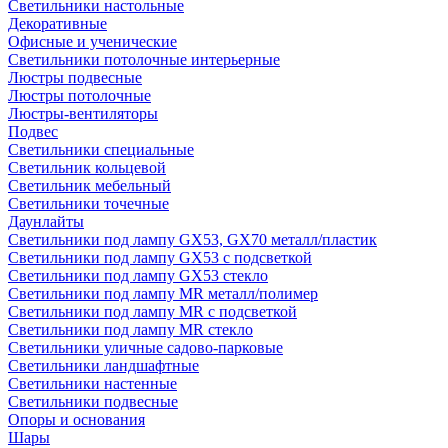
Светильники настольные
Декоративные
Офисные и ученические
Светильники потолочные интерьерные
Люстры подвесные
Люстры потолочные
Люстры-вентиляторы
Подвес
Светильники специальные
Светильник кольцевой
Светильник мебельный
Светильники точечные
Даунлайты
Светильники под лампу GX53, GX70 металл/пластик
Светильники под лампу GX53 с подсветкой
Светильники под лампу GX53 стекло
Светильники под лампу MR металл/полимер
Светильники под лампу MR с подсветкой
Светильники под лампу MR стекло
Светильники уличные садово-парковые
Светильники ландшафтные
Светильники настенные
Светильники подвесные
Опоры и основания
Шары