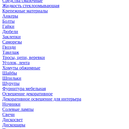
Средства смазочные
Жидкость стеклоомывающая
Крепежные материалы
Анкеры
Болты
Гайки
Дюбели
Заклепки
Саморезы
Гвозди
Такелаж
Тросы, цепи, веревки
Уголок, лента
Хомуты обжимные
Шайбы
Шпильки
Шурупы
Фурнитура мебельная
Освещение декоративное
Декоративное освещение для интерьера
Ночники
Солевые лампы
Свечи
Дискосвет
Дискошары