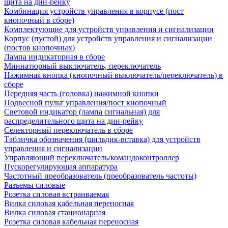
щита на дин-рейку
Комбинация устройств управления в корпусе (пост
кнопочный в сборе)
Комплектующие для устройств управления и сигнализации
Корпус (пустой) для устройств управления и сигнализации
(постов кнопочных)
Лампа индикаторная в сборе
Миниатюрный выключатель, переключатель
Нажимная кнопка (кнопочный выключатель/переключатель) в
сборе
Передняя часть (головка) нажимной кнопки
Подвесной пульт управления/пост кнопочный
Световой индикатор (лампа сигнальная) для
распределительного щита на дин-рейку
Селекторный переключатель в сборе
Табличка обозначения (шильдик-вставка) для устройств
управления и сигнализации
Управляющий переключатель/командоконтроллер
Пускорегулирующая аппаратура
Частотный преобразователь (преобразователь частоты)
Разъемы силовые
Розетка силовая встраиваемая
Вилка силовая кабельная переносная
Вилка силовая стационарная
Розетка силовая кабельная переносная