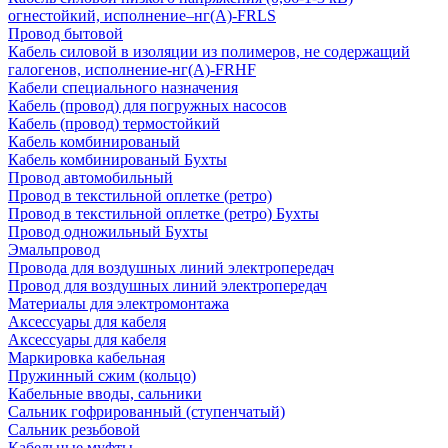
огнестойкий, исполнение–нг(А)-FRLS
Провод бытовой
Кабель силовой в изоляции из полимеров, не содержащий
галогенов, исполнение-нг(А)-FRHF
Кабели специального назначения
Кабель (провод) для погружных насосов
Кабель (провод) термостойкий
Кабель комбинированый
Кабель комбинированый Бухты
Провод автомобильный
Провод в текстильной оплетке (ретро)
Провод в текстильной оплетке (ретро) Бухты
Провод одножильный Бухты
Эмальпровод
Провода для воздушных линий электропередач
Провод для воздушных линий электропередач
Материалы для электромонтажа
Аксессуары для кабеля
Аксессуары для кабеля
Маркировка кабельная
Пружинный сжим (кольцо)
Кабельные вводы, сальники
Сальник гофрированный (ступенчатый)
Сальник резьбовой
Кабельные муфты