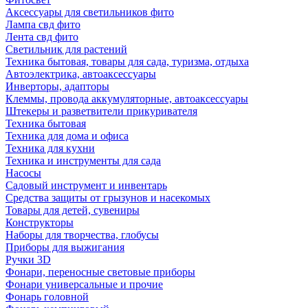
Аксессуары для светильников фито
Лампа свд фито
Лента свд фито
Светильник для растений
Техника бытовая, товары для сада, туризма, отдыха
Автоэлектрика, автоаксессуары
Инверторы, адапторы
Клеммы, провода аккумуляторные, автоаксессуары
Штекеры и разветвители прикуривателя
Техника бытовая
Техника для дома и офиса
Техника для кухни
Техника и инструменты для сада
Насосы
Садовый инструмент и инвентарь
Средства защиты от грызунов и насекомых
Товары для детей, сувениры
Конструкторы
Наборы для творчества, глобусы
Приборы для выжигания
Ручки 3D
Фонари, переносные световые приборы
Фонари универсальные и прочие
Фонарь головной