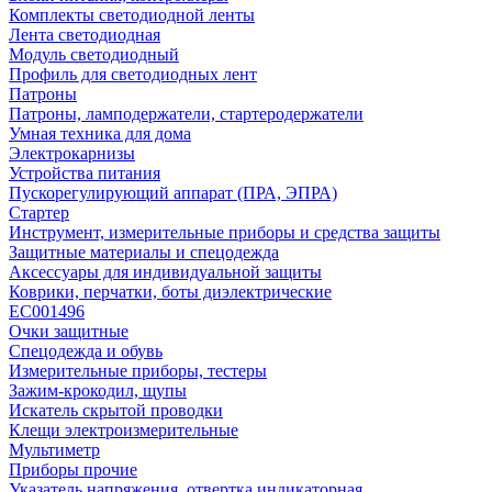
Комплекты светодиодной ленты
Лента светодиодная
Модуль светодиодный
Профиль для светодиодных лент
Патроны
Патроны, ламподержатели, стартеродержатели
Умная техника для дома
Электрокарнизы
Устройства питания
Пускорегулирующий аппарат (ПРА, ЭПРА)
Стартер
Инструмент, измерительные приборы и средства защиты
Защитные материалы и спецодежда
Аксессуары для индивидуальной защиты
Коврики, перчатки, боты диэлектрические
EC001496
Очки защитные
Спецодежда и обувь
Измерительные приборы, тестеры
Зажим-крокодил, щупы
Искатель скрытой проводки
Клещи электроизмерительные
Мультиметр
Приборы прочие
Указатель напряжения, отвертка индикаторная