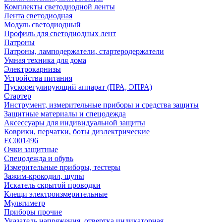
Комплекты светодиодной ленты
Лента светодиодная
Модуль светодиодный
Профиль для светодиодных лент
Патроны
Патроны, ламподержатели, стартеродержатели
Умная техника для дома
Электрокарнизы
Устройства питания
Пускорегулирующий аппарат (ПРА, ЭПРА)
Стартер
Инструмент, измерительные приборы и средства защиты
Защитные материалы и спецодежда
Аксессуары для индивидуальной защиты
Коврики, перчатки, боты диэлектрические
EC001496
Очки защитные
Спецодежда и обувь
Измерительные приборы, тестеры
Зажим-крокодил, щупы
Искатель скрытой проводки
Клещи электроизмерительные
Мультиметр
Приборы прочие
Указатель напряжения, отвертка индикаторная