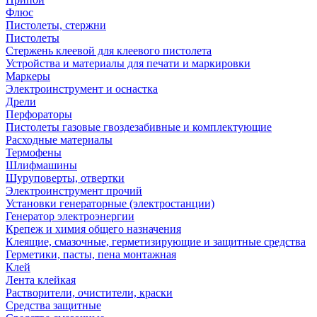
Флюс
Пистолеты, стержни
Пистолеты
Стержень клеевой для клеевого пистолета
Устройства и материалы для печати и маркировки
Маркеры
Электроинструмент и оснастка
Дрели
Перфораторы
Пистолеты газовые гвоздезабивные и комплектующие
Расходные материалы
Термофены
Шлифмашины
Шуруповерты, отвертки
Электроинструмент прочий
Установки генераторные (электростанции)
Генератор электроэнергии
Крепеж и химия общего назначения
Клеящие, смазочные, герметизирующие и защитные средства
Герметики, пасты, пена монтажная
Клей
Лента клейкая
Растворители, очистители, краски
Средства защитные