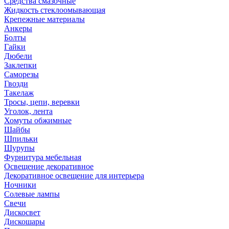
Средства смазочные
Жидкость стеклоомывающая
Крепежные материалы
Анкеры
Болты
Гайки
Дюбели
Заклепки
Саморезы
Гвозди
Такелаж
Тросы, цепи, веревки
Уголок, лента
Хомуты обжимные
Шайбы
Шпильки
Шурупы
Фурнитура мебельная
Освещение декоративное
Декоративное освещение для интерьера
Ночники
Солевые лампы
Свечи
Дискосвет
Дискошары