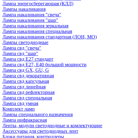
Лампа энергосберегающая (КЛЛ)
Лампы накаливания
Лампа накаливания "свеча"
Лампа накаливания "шар"
Лампа накаливания зеркальная
Лампа накаливания специальная
Лампа накаливания стандартная (ЛОН, МО)
Лампы светодиодные
Лампа свд "свеча"
Лампа свд "шар"
Лампа свд E27 стандарт
Лампа свд E27, Е40 большой мощности
Лампа свд GX, GU, G
Лампа свд декоративная
Лампа свд капсульная
Лампа свд линейная
Лампа свд рефлекторная
Лампа свд специальная
Лампа свд умная
Комплект ламп
Лампы специального назначения
Лампа инфракрасная
Ленты, модули светодиодные и комлектующие
Аксессуары для светодиодных лент
Блоки питания, контроллеры