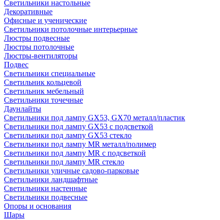
Светильники настольные
Декоративные
Офисные и ученические
Светильники потолочные интерьерные
Люстры подвесные
Люстры потолочные
Люстры-вентиляторы
Подвес
Светильники специальные
Светильник кольцевой
Светильник мебельный
Светильники точечные
Даунлайты
Светильники под лампу GX53, GX70 металл/пластик
Светильники под лампу GX53 с подсветкой
Светильники под лампу GX53 стекло
Светильники под лампу MR металл/полимер
Светильники под лампу MR с подсветкой
Светильники под лампу MR стекло
Светильники уличные садово-парковые
Светильники ландшафтные
Светильники настенные
Светильники подвесные
Опоры и основания
Шары