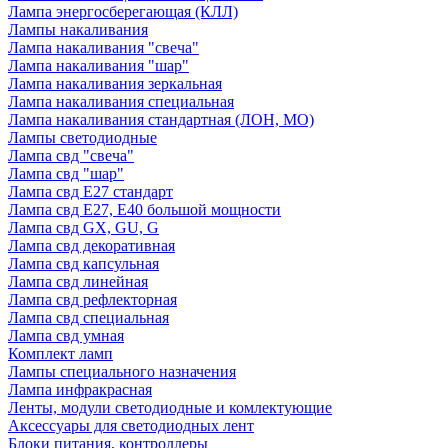
Лампа энергосберегающая (КЛЛ)
Лампы накаливания
Лампа накаливания "свеча"
Лампа накаливания "шар"
Лампа накаливания зеркальная
Лампа накаливания специальная
Лампа накаливания стандартная (ЛОН, МО)
Лампы светодиодные
Лампа свд "свеча"
Лампа свд "шар"
Лампа свд E27 стандарт
Лампа свд E27, Е40 большой мощности
Лампа свд GX, GU, G
Лампа свд декоративная
Лампа свд капсульная
Лампа свд линейная
Лампа свд рефлекторная
Лампа свд специальная
Лампа свд умная
Комплект ламп
Лампы специального назначения
Лампа инфракрасная
Ленты, модули светодиодные и комлектующие
Аксессуары для светодиодных лент
Блоки питания, контроллеры