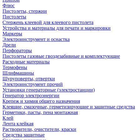
Флюс
Пистолеты, стержни
Пистолеты
Стержень клеевой для клеевого пистолета
Устройства и материалы для печати и маркировки
Маркеры
Электроинструмент и оснастка
Дрели
Перфораторы
Пистолеты газовые гвоздезабивные и комплектующие
Расходные материалы
Термофены
Шлифмашины
Шуруповерты, отвертки
Электроинструмент прочий
Установки генераторные (электростанции)
Генератор электроэнергии
Крепеж и химия общего назначения
Клеящие, смазочные, герметизирующие и защитные средства
Герметики, пасты, пена монтажная
Клей
Лента клейкая
Растворители, очистители, краски
Средства защитные