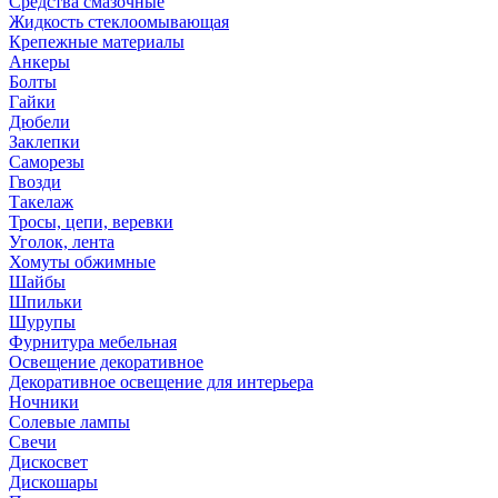
Средства смазочные
Жидкость стеклоомывающая
Крепежные материалы
Анкеры
Болты
Гайки
Дюбели
Заклепки
Саморезы
Гвозди
Такелаж
Тросы, цепи, веревки
Уголок, лента
Хомуты обжимные
Шайбы
Шпильки
Шурупы
Фурнитура мебельная
Освещение декоративное
Декоративное освещение для интерьера
Ночники
Солевые лампы
Свечи
Дискосвет
Дискошары