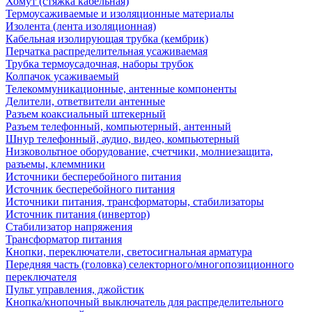
Хомут (стяжка кабельная)
Термоусаживаемые и изоляционные материалы
Изолента (лента изоляционная)
Кабельная изолирующая трубка (кембрик)
Перчатка распределительная усаживаемая
Трубка термоусадочная, наборы трубок
Колпачок усаживаемый
Телекоммуникационные, антенные компоненты
Делители, ответвители антенные
Разъем коаксиальный штекерный
Разъем телефонный, компьютерный, антенный
Шнур телефонный, аудио, видео, компьютерный
Низковольтное оборудование, счетчики, молниезащита,
разъемы, клеммники
Источники бесперебойного питания
Источник бесперебойного питания
Источники питания, трансформаторы, стабилизаторы
Источник питания (инвертор)
Стабилизатор напряжения
Трансформатор питания
Кнопки, переключатели, светосигнальная арматура
Передняя часть (головка) селекторного/многопозиционного
переключателя
Пульт управления, джойстик
Кнопка/кнопочный выключатель для распределительного