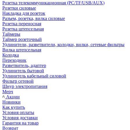
Розетка телекоммуникационная (PC/TF/USB/AUX)
Розетки силовые
Накладка для розеток
Разъем, розетка, вилка силовые
Розетка переносная
Розетка штепсельная
Таймеры
Таймер розеточный
Удлинители, разветвители, колодки, вилки, сетевые фильтры
Вилка штепсельная
Колодка
Переходник
Разветвитель, адаптер
Удлинитель бытовой
Удлинитель кабельный силовой
Фильтр сетевой
Шнур электропитания
Мерч
Акции
Новинки
Как купить
Условия оплаты
Условия доставки
Гарантия на товар
Возврат