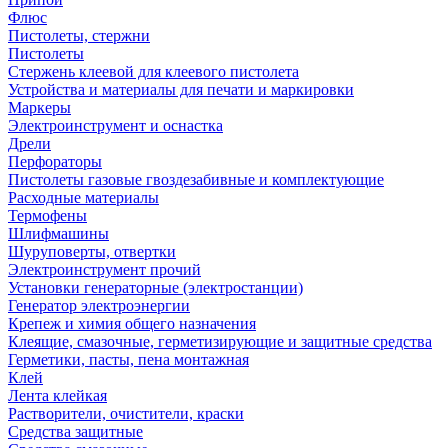
Флюс
Пистолеты, стержни
Пистолеты
Стержень клеевой для клеевого пистолета
Устройства и материалы для печати и маркировки
Маркеры
Электроинструмент и оснастка
Дрели
Перфораторы
Пистолеты газовые гвоздезабивные и комплектующие
Расходные материалы
Термофены
Шлифмашины
Шуруповерты, отвертки
Электроинструмент прочий
Установки генераторные (электростанции)
Генератор электроэнергии
Крепеж и химия общего назначения
Клеящие, смазочные, герметизирующие и защитные средства
Герметики, пасты, пена монтажная
Клей
Лента клейкая
Растворители, очистители, краски
Средства защитные