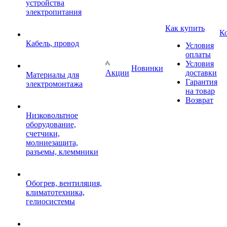
устройства
электропитания
Как купить
К
Кабель, провод
Условия
оплаты
Условия
Новинки
Акции
доставки
Материалы для
Гарантия
электромонтажа
на товар
Возврат
Низковольтное
оборудование,
счетчики,
молниезащита,
разъемы, клеммники
Обогрев, вентиляция,
климатотехника,
гелиосистемы