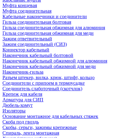
Муфта концевая
Муфта соединительная
Кабельные наконечники и соединители
Гильза соединительная болтовая
Гильза соединительная обжимная для алюминия
Гильза соединительная обжимная для меди
Зажим ответвительный
Зажим соединительный (СИЗ)
Коннектор кабельный
Наконечник кабельный болтовой
Наконечник кабельный обжимной для алюминия
Наконечник кабельный обжимной для меди
Наконечник-гильза
Разъем штекер, вилка, крюк, штифт, кольцо
Соединители с припоем в термоусадке
Соединитель слаботочный (скотчлок)
Крепеж для кабеля
Арматура для СИП
Дюбель-хомут
Изоляторы
Основание монтажное для кабельных стяжек
Скоба под гвоздь
Скобы, серьги, зажимы крепежные
Спираль, лента монтажная