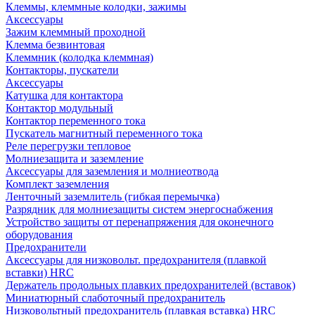
Клеммы, клеммные колодки, зажимы
Аксессуары
Зажим клеммный проходной
Клемма безвинтовая
Клеммник (колодка клеммная)
Контакторы, пускатели
Аксессуары
Катушка для контактора
Контактор модульный
Контактор переменного тока
Пускатель магнитный переменного тока
Реле перегрузки тепловое
Молниезащита и заземление
Аксессуары для заземления и молниеотвода
Комплект заземления
Ленточный заземлитель (гибкая перемычка)
Разрядник для молниезащиты систем энергоснабжения
Устройство защиты от перенапряжения для оконечного
оборудования
Предохранители
Аксессуары для низковольт. предохранителя (плавкой
вставки) HRC
Держатель продольных плавких предохранителей (вставок)
Миниатюрный слаботочный предохранитель
Низковольтный предохранитель (плавкая вставка) HRC