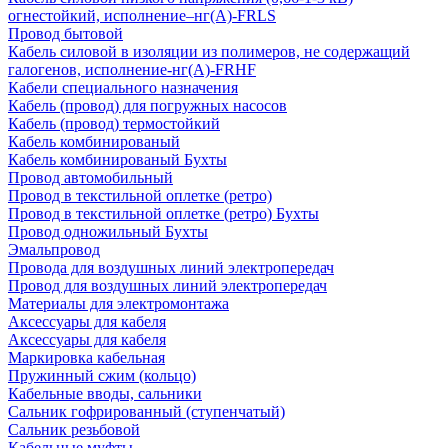
огнестойкий, исполнение–нг(А)-FRLS
Провод бытовой
Кабель силовой в изоляции из полимеров, не содержащий
галогенов, исполнение-нг(А)-FRHF
Кабели специального назначения
Кабель (провод) для погружных насосов
Кабель (провод) термостойкий
Кабель комбинированый
Кабель комбинированый Бухты
Провод автомобильный
Провод в текстильной оплетке (ретро)
Провод в текстильной оплетке (ретро) Бухты
Провод одножильный Бухты
Эмальпровод
Провода для воздушных линий электропередач
Провод для воздушных линий электропередач
Материалы для электромонтажа
Аксессуары для кабеля
Аксессуары для кабеля
Маркировка кабельная
Пружинный сжим (кольцо)
Кабельные вводы, сальники
Сальник гофрированный (ступенчатый)
Сальник резьбовой
Кабельные муфты