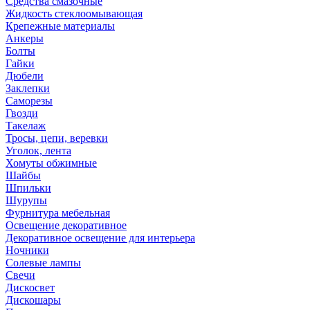
Средства смазочные
Жидкость стеклоомывающая
Крепежные материалы
Анкеры
Болты
Гайки
Дюбели
Заклепки
Саморезы
Гвозди
Такелаж
Тросы, цепи, веревки
Уголок, лента
Хомуты обжимные
Шайбы
Шпильки
Шурупы
Фурнитура мебельная
Освещение декоративное
Декоративное освещение для интерьера
Ночники
Солевые лампы
Свечи
Дискосвет
Дискошары