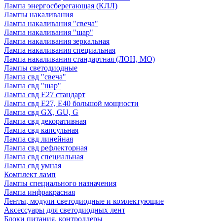
Лампа энергосберегающая (КЛЛ)
Лампы накаливания
Лампа накаливания "свеча"
Лампа накаливания "шар"
Лампа накаливания зеркальная
Лампа накаливания специальная
Лампа накаливания стандартная (ЛОН, МО)
Лампы светодиодные
Лампа свд "свеча"
Лампа свд "шар"
Лампа свд E27 стандарт
Лампа свд E27, Е40 большой мощности
Лампа свд GX, GU, G
Лампа свд декоративная
Лампа свд капсульная
Лампа свд линейная
Лампа свд рефлекторная
Лампа свд специальная
Лампа свд умная
Комплект ламп
Лампы специального назначения
Лампа инфракрасная
Ленты, модули светодиодные и комлектующие
Аксессуары для светодиодных лент
Блоки питания, контроллеры