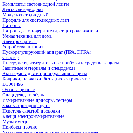
Комплекты светодиодной ленты
Лента светодиодная
Модуль светодиодный
Профиль для светодиодных лент
Патроны
Патроны, ламподержатели, стартеродержатели
Умная техника для дома
Электрокарнизы
Устройства питания
Пускорегулирующий аппарат (ПРА, ЭПРА)
Стартер
Инструмент, измерительные приборы и средства защиты
Защитные материалы и спецодежда
Аксессуары для индивидуальной защиты
Коврики, перчатки, боты диэлектрические
EC001496
Очки защитные
Спецодежда и обувь
Измерительные приборы, тестеры
Зажим-крокодил, щупы
Искатель скрытой проводки
Клещи электроизмерительные
Мультиметр
Приборы прочие
Указатель напряжения, отвертка индикаторная