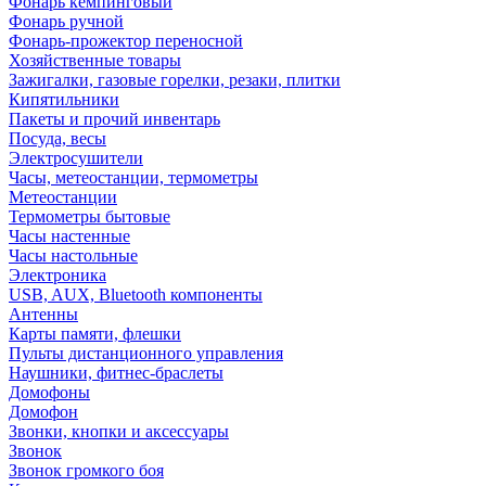
Фонарь кемпинговый
Фонарь ручной
Фонарь-прожектор переносной
Хозяйственные товары
Зажигалки, газовые горелки, резаки, плитки
Кипятильники
Пакеты и прочий инвентарь
Посуда, весы
Электросушители
Часы, метеостанции, термометры
Метеостанции
Термометры бытовые
Часы настенные
Часы настольные
Электроника
USB, AUX, Bluetooth компоненты
Антенны
Карты памяти, флешки
Пульты дистанционного управления
Наушники, фитнес-браслеты
Домофоны
Домофон
Звонки, кнопки и аксессуары
Звонок
Звонок громкого боя