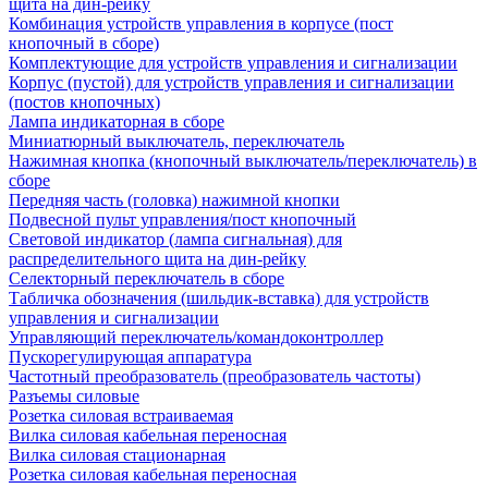
щита на дин-рейку
Комбинация устройств управления в корпусе (пост
кнопочный в сборе)
Комплектующие для устройств управления и сигнализации
Корпус (пустой) для устройств управления и сигнализации
(постов кнопочных)
Лампа индикаторная в сборе
Миниатюрный выключатель, переключатель
Нажимная кнопка (кнопочный выключатель/переключатель) в
сборе
Передняя часть (головка) нажимной кнопки
Подвесной пульт управления/пост кнопочный
Световой индикатор (лампа сигнальная) для
распределительного щита на дин-рейку
Селекторный переключатель в сборе
Табличка обозначения (шильдик-вставка) для устройств
управления и сигнализации
Управляющий переключатель/командоконтроллер
Пускорегулирующая аппаратура
Частотный преобразователь (преобразователь частоты)
Разъемы силовые
Розетка силовая встраиваемая
Вилка силовая кабельная переносная
Вилка силовая стационарная
Розетка силовая кабельная переносная