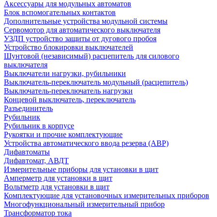
Аксессуары для модульных автоматов
Блок вспомогательных контактов
Дополнительные устройства модульной системы
Сервомотор для автоматического выключателя
УЗДП устройство защиты от дугового пробоя
Устройство блокировки выключателей
Шунтовой (независимый) расцепитель для силового
выключателя
Выключатели нагрузки, рубильники
Выключатель-переключатель модульный (расцепитель)
Выключатель-переключатель нагрузки
Концевой выключатель, переключатель
Разъединитель
Рубильник
Рубильник в корпусе
Рукоятки и прочие комплектующие
Устройства автоматического ввода резерва (АВР)
Дифавтоматы
Дифавтомат, АВДТ
Измерительные приборы для установки в щит
Амперметр для установки в щит
Вольтметр для установки в щит
Комплектующие для установочных измерительных приборов
Многофункциональный измерительный прибор
Трансформатор тока