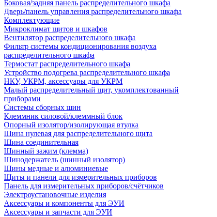
Боковая/задняя панель распределительного шкафа
Дверь/панель управления распределительного шкафа
Комплектующие
Микроклимат щитов и шкафов
Вентилятор распределительного шкафа
Фильтр системы кондиционирования воздуха
распределительного шкафа
Термостат распределительного шкафа
Устройство подогрева распределительного шкафа
НКУ, УКРМ, аксессуары для УКРМ
Малый распределительный щит, укомплектованный
приборами
Системы сборных шин
Клеммник силовой/клеммный блок
Опорный изолятор/изолирующая втулка
Шина нулевая для распределительного щита
Шина соединительная
Шинный зажим (клемма)
Шинодержатель (шинный изолятор)
Шины медные и алюминиевые
Щиты и панели для измерительных приборов
Панель для измерительных приборов/счётчиков
Электроустановочные изделия
Аксессуары и компоненты для ЭУИ
Аксессуары и запчасти для ЭУИ