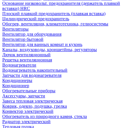
Основание низковольт. предохранителя (держатель плавкой
вставки) HRC
Плоский плавкий предохранитель (плавкая вставка)
Цилиндрический предохранитель
Обогрев, вентиляция, климатотехника, гелиосистемы
Вентиляторы
Вентилятор для оборудования
Вентилятор бытовой
Вентилятор для ванных комнат и кухонь
Каналы, воздуховоды, кроншетйны, регуляторы
Лючок вентиляционный
Решетка вентиляционная
Водонагреватели
Водонагреватель накопительный
Запчасти для водонагревателя
Кондиционеры
Кондиционер
Обогревательные приборы
Аксессуары, запчасти
Завеса тепловая электрическая
Коврик, одеяло, подушка, грелка
Конвектор электрический
Обогреватель из природного камня, стекла
Радиатор электрический
Тепловая пушка