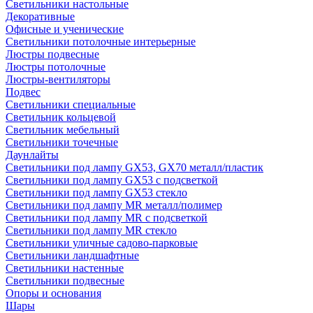
Светильники настольные
Декоративные
Офисные и ученические
Светильники потолочные интерьерные
Люстры подвесные
Люстры потолочные
Люстры-вентиляторы
Подвес
Светильники специальные
Светильник кольцевой
Светильник мебельный
Светильники точечные
Даунлайты
Светильники под лампу GX53, GX70 металл/пластик
Светильники под лампу GX53 с подсветкой
Светильники под лампу GX53 стекло
Светильники под лампу MR металл/полимер
Светильники под лампу MR с подсветкой
Светильники под лампу MR стекло
Светильники уличные садово-парковые
Светильники ландшафтные
Светильники настенные
Светильники подвесные
Опоры и основания
Шары