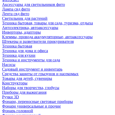
Аксессуары для светильников фито
Лампа свд фито
Лента свд фито
Светильник для растений
Техника бытовая, товары для сада, туризма, отдыха
Автоэлектрика, автоаксессуары
Инверторы, адапторы
Клеммы, провода аккумуляторные, автоаксессуары
Штекеры и разветвители прикуривателя
Техника бытовая
Техника для дома и офиса
Техника для кухни
Техника и инструменты для сада
Насосы
Садовый инструмент и инвентарь
Средства защиты от грызунов и насекомых
Товары для детей, сувениры
Конструкторы
Наборы для творчества, глобусы
Приборы для выжигания
Ручки 3D
Фонари, переносные световые приборы
Фонари универсальные и прочие
Фонарь головной