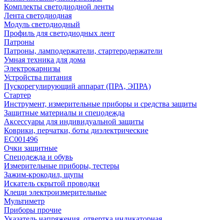
Комплекты светодиодной ленты
Лента светодиодная
Модуль светодиодный
Профиль для светодиодных лент
Патроны
Патроны, ламподержатели, стартеродержатели
Умная техника для дома
Электрокарнизы
Устройства питания
Пускорегулирующий аппарат (ПРА, ЭПРА)
Стартер
Инструмент, измерительные приборы и средства защиты
Защитные материалы и спецодежда
Аксессуары для индивидуальной защиты
Коврики, перчатки, боты диэлектрические
EC001496
Очки защитные
Спецодежда и обувь
Измерительные приборы, тестеры
Зажим-крокодил, щупы
Искатель скрытой проводки
Клещи электроизмерительные
Мультиметр
Приборы прочие
Указатель напряжения, отвертка индикаторная