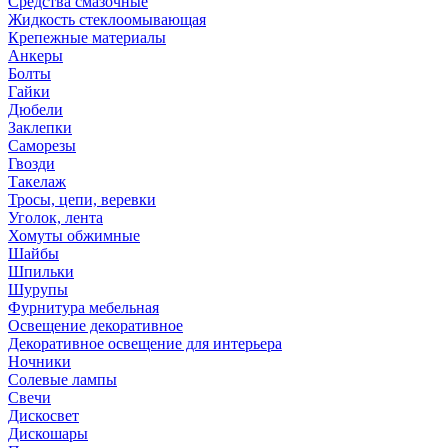
Средства смазочные
Жидкость стеклоомывающая
Крепежные материалы
Анкеры
Болты
Гайки
Дюбели
Заклепки
Саморезы
Гвозди
Такелаж
Тросы, цепи, веревки
Уголок, лента
Хомуты обжимные
Шайбы
Шпильки
Шурупы
Фурнитура мебельная
Освещение декоративное
Декоративное освещение для интерьера
Ночники
Солевые лампы
Свечи
Дискосвет
Дискошары