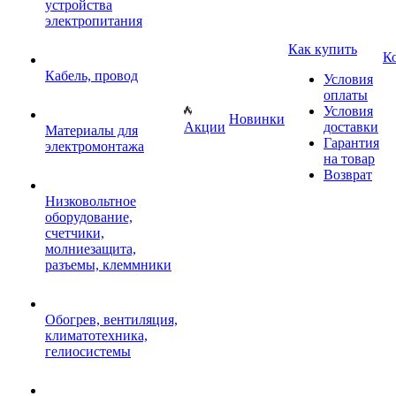
устройства
электропитания
Как купить
К
Кабель, провод
Условия
оплаты
Условия
Новинки
Акции
доставки
Материалы для
Гарантия
электромонтажа
на товар
Возврат
Низковольтное
оборудование,
счетчики,
молниезащита,
разъемы, клеммники
Обогрев, вентиляция,
климатотехника,
гелиосистемы