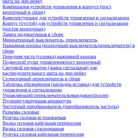
щита на дин-рейку
Комбинация устройств управления в корпусе (пост
кнопочный в сборе)
Комплектующие для устройств управления и сигнализации
Корпус (пустой) для устройств управления и сигнализации
(постов кнопочных)
Лампа индикаторная в сборе
Миниатюрный выключатель, переключатель
Нажимная кнопка (кнопочный выключатель/переключатель) в
сборе
Передняя часть (головка) нажимной кнопки
Подвесной пульт управления/пост кнопочный
Световой индикатор (лампа сигнальная) для
распределительного щита на дин-рейку
Селекторный переключатель в сборе
Табличка обозначения (шильдик-вставка) для устройств
управления и сигнализации
Управляющий переключатель/командоконтроллер
Пускорегулирующая аппаратура
Частотный преобразователь (преобразователь частоты)
Разъемы силовые
Розетка силовая встраиваемая
Вилка силовая кабельная переносная
Вилка силовая стационарная
Розетка силовая кабельная переносная