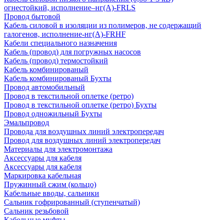
огнестойкий, исполнение–нг(А)-FRLS
Провод бытовой
Кабель силовой в изоляции из полимеров, не содержащий
галогенов, исполнение-нг(А)-FRHF
Кабели специального назначения
Кабель (провод) для погружных насосов
Кабель (провод) термостойкий
Кабель комбинированый
Кабель комбинированый Бухты
Провод автомобильный
Провод в текстильной оплетке (ретро)
Провод в текстильной оплетке (ретро) Бухты
Провод одножильный Бухты
Эмальпровод
Провода для воздушных линий электропередач
Провод для воздушных линий электропередач
Материалы для электромонтажа
Аксессуары для кабеля
Аксессуары для кабеля
Маркировка кабельная
Пружинный сжим (кольцо)
Кабельные вводы, сальники
Сальник гофрированный (ступенчатый)
Сальник резьбовой
Кабельные муфты