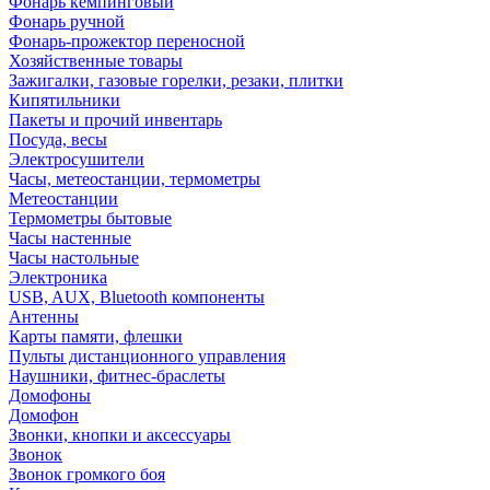
Фонарь кемпинговый
Фонарь ручной
Фонарь-прожектор переносной
Хозяйственные товары
Зажигалки, газовые горелки, резаки, плитки
Кипятильники
Пакеты и прочий инвентарь
Посуда, весы
Электросушители
Часы, метеостанции, термометры
Метеостанции
Термометры бытовые
Часы настенные
Часы настольные
Электроника
USB, AUX, Bluetooth компоненты
Антенны
Карты памяти, флешки
Пульты дистанционного управления
Наушники, фитнес-браслеты
Домофоны
Домофон
Звонки, кнопки и аксессуары
Звонок
Звонок громкого боя