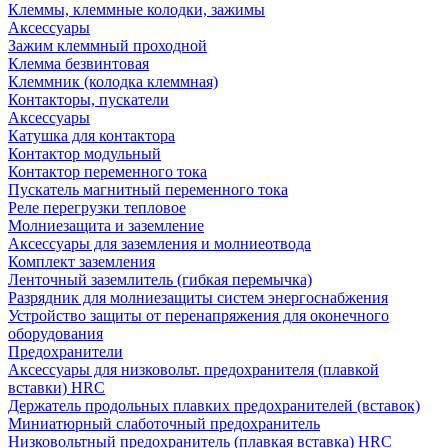
Клеммы, клеммные колодки, зажимы
Аксессуары
Зажим клеммный проходной
Клемма безвинтовая
Клеммник (колодка клеммная)
Контакторы, пускатели
Аксессуары
Катушка для контактора
Контактор модульный
Контактор переменного тока
Пускатель магнитный переменного тока
Реле перегрузки тепловое
Молниезащита и заземление
Аксессуары для заземления и молниеотвода
Комплект заземления
Ленточный заземлитель (гибкая перемычка)
Разрядник для молниезащиты систем энергоснабжения
Устройство защиты от перенапряжения для оконечного
оборудования
Предохранители
Аксессуары для низковольт. предохранителя (плавкой
вставки) HRC
Держатель продольных плавких предохранителей (вставок)
Миниатюрный слаботочный предохранитель
Низковольтный предохранитель (плавкая вставка) HRC