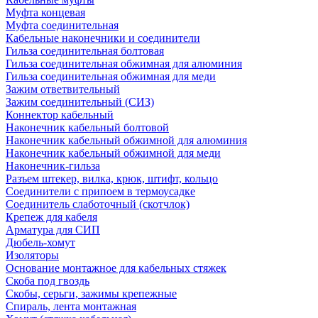
Муфта концевая
Муфта соединительная
Кабельные наконечники и соединители
Гильза соединительная болтовая
Гильза соединительная обжимная для алюминия
Гильза соединительная обжимная для меди
Зажим ответвительный
Зажим соединительный (СИЗ)
Коннектор кабельный
Наконечник кабельный болтовой
Наконечник кабельный обжимной для алюминия
Наконечник кабельный обжимной для меди
Наконечник-гильза
Разъем штекер, вилка, крюк, штифт, кольцо
Соединители с припоем в термоусадке
Соединитель слаботочный (скотчлок)
Крепеж для кабеля
Арматура для СИП
Дюбель-хомут
Изоляторы
Основание монтажное для кабельных стяжек
Скоба под гвоздь
Скобы, серьги, зажимы крепежные
Спираль, лента монтажная