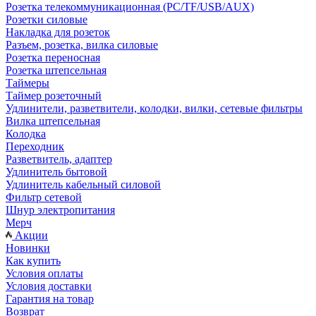
Розетка телекоммуникационная (PC/TF/USB/AUX)
Розетки силовые
Накладка для розеток
Разъем, розетка, вилка силовые
Розетка переносная
Розетка штепсельная
Таймеры
Таймер розеточный
Удлинители, разветвители, колодки, вилки, сетевые фильтры
Вилка штепсельная
Колодка
Переходник
Разветвитель, адаптер
Удлинитель бытовой
Удлинитель кабельный силовой
Фильтр сетевой
Шнур электропитания
Мерч
Акции
Новинки
Как купить
Условия оплаты
Условия доставки
Гарантия на товар
Возврат