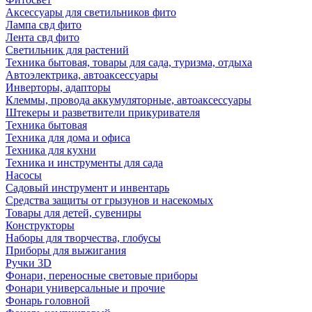
Аксессуары для светильников фито
Лампа свд фито
Лента свд фито
Светильник для растений
Техника бытовая, товары для сада, туризма, отдыха
Автоэлектрика, автоаксессуары
Инверторы, адапторы
Клеммы, провода аккумуляторные, автоаксессуары
Штекеры и разветвители прикуривателя
Техника бытовая
Техника для дома и офиса
Техника для кухни
Техника и инструменты для сада
Насосы
Садовый инструмент и инвентарь
Средства защиты от грызунов и насекомых
Товары для детей, сувениры
Конструкторы
Наборы для творчества, глобусы
Приборы для выжигания
Ручки 3D
Фонари, переносные световые приборы
Фонари универсальные и прочие
Фонарь головной