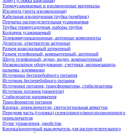
Хомут (стяжка кабельная)
Термоусаживаемые и изоляционные материалы
Изолента (лента изоляционная)
Кабельная изолирующая трубка (кембрик)
Перчатка распределительная усаживаемая
Трубка термоусадочная, наборы трубок
Колпачок усаживаемый
Телекоммуникационные, антенные компоненты
Делители, ответвители антенные
Разъем коаксиальный штекерный
Разъем телефонный, компьютерный, антенный
Шнур телефонный, аудио, видео, компьютерный
Низковольтное оборудование, счетчики, молниезащита,
разъемы, клеммники
Источники бесперебойного питания
Источник бесперебойного питания
Источники питания, трансформаторы, стабилизаторы
Источник питания (инвертор)
Стабилизатор напряжения
Трансформатор питания
Кнопки, переключатели, светосигнальная арматура
Передняя часть (головка) селекторного/многопозиционного
переключателя
Пульт управления, джойстик
Кнопка/кнопочный выключатель для распределительного