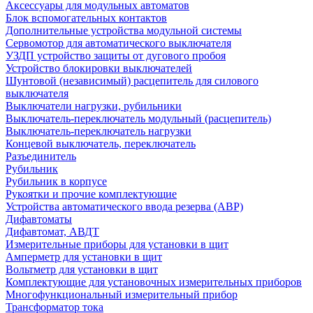
Аксессуары для модульных автоматов
Блок вспомогательных контактов
Дополнительные устройства модульной системы
Сервомотор для автоматического выключателя
УЗДП устройство защиты от дугового пробоя
Устройство блокировки выключателей
Шунтовой (независимый) расцепитель для силового
выключателя
Выключатели нагрузки, рубильники
Выключатель-переключатель модульный (расцепитель)
Выключатель-переключатель нагрузки
Концевой выключатель, переключатель
Разъединитель
Рубильник
Рубильник в корпусе
Рукоятки и прочие комплектующие
Устройства автоматического ввода резерва (АВР)
Дифавтоматы
Дифавтомат, АВДТ
Измерительные приборы для установки в щит
Амперметр для установки в щит
Вольтметр для установки в щит
Комплектующие для установочных измерительных приборов
Многофункциональный измерительный прибор
Трансформатор тока