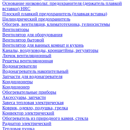
Основание низковольт. предохранителя (держатель плавкой
вставки) HRC
Плоский плавкий предохранитель (плавкая вставка)
Цилиндрический предохранитель
Обогрев, вентиляция, климатотехника, гелиосистемы
Вентиляторы
Вентилятор для оборудования
Вентилятор бытовой
Вентилятор для ванных комнат и кухонь
Каналы, воздуховоды, кроншетйны, регуляторы
Лючок вентиляционный
Решетка вентиляционная
Водонагреватели
Водонагреватель накопительный
Запчасти для водонагревателя
Кондиционеры
Кондиционер
Обогревательные приборы
Аксессуары, запчасти
Завеса тепловая электрическая
Коврик, одеяло, подушка, грелка
Конвектор электрический
Обогреватель из природного камня, стекла
Радиатор электрический
Тепловая пушка