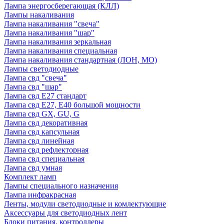
Лампа энергосберегающая (КЛЛ)
Лампы накаливания
Лампа накаливания "свеча"
Лампа накаливания "шар"
Лампа накаливания зеркальная
Лампа накаливания специальная
Лампа накаливания стандартная (ЛОН, МО)
Лампы светодиодные
Лампа свд "свеча"
Лампа свд "шар"
Лампа свд E27 стандарт
Лампа свд E27, Е40 большой мощности
Лампа свд GX, GU, G
Лампа свд декоративная
Лампа свд капсульная
Лампа свд линейная
Лампа свд рефлекторная
Лампа свд специальная
Лампа свд умная
Комплект ламп
Лампы специального назначения
Лампа инфракрасная
Ленты, модули светодиодные и комлектующие
Аксессуары для светодиодных лент
Блоки питания, контроллеры