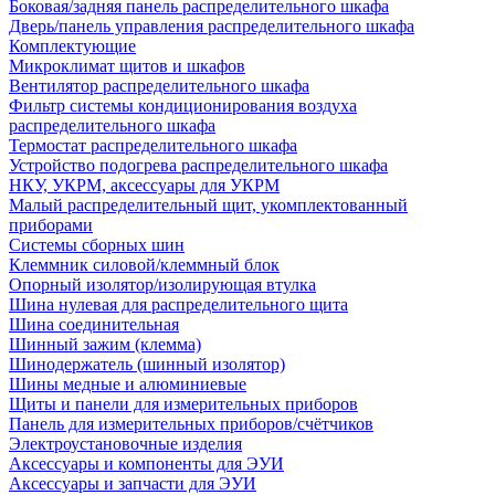
Боковая/задняя панель распределительного шкафа
Дверь/панель управления распределительного шкафа
Комплектующие
Микроклимат щитов и шкафов
Вентилятор распределительного шкафа
Фильтр системы кондиционирования воздуха
распределительного шкафа
Термостат распределительного шкафа
Устройство подогрева распределительного шкафа
НКУ, УКРМ, аксессуары для УКРМ
Малый распределительный щит, укомплектованный
приборами
Системы сборных шин
Клеммник силовой/клеммный блок
Опорный изолятор/изолирующая втулка
Шина нулевая для распределительного щита
Шина соединительная
Шинный зажим (клемма)
Шинодержатель (шинный изолятор)
Шины медные и алюминиевые
Щиты и панели для измерительных приборов
Панель для измерительных приборов/счётчиков
Электроустановочные изделия
Аксессуары и компоненты для ЭУИ
Аксессуары и запчасти для ЭУИ