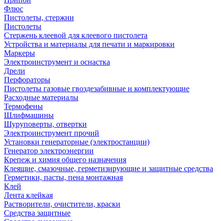
Флюс
Пистолеты, стержни
Пистолеты
Стержень клеевой для клеевого пистолета
Устройства и материалы для печати и маркировки
Маркеры
Электроинструмент и оснастка
Дрели
Перфораторы
Пистолеты газовые гвоздезабивные и комплектующие
Расходные материалы
Термофены
Шлифмашины
Шуруповерты, отвертки
Электроинструмент прочий
Установки генераторные (электростанции)
Генератор электроэнергии
Крепеж и химия общего назначения
Клеящие, смазочные, герметизирующие и защитные средства
Герметики, пасты, пена монтажная
Клей
Лента клейкая
Растворители, очистители, краски
Средства защитные