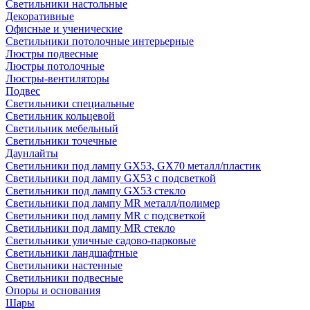
Светильники настольные
Декоративные
Офисные и ученические
Светильники потолочные интерьерные
Люстры подвесные
Люстры потолочные
Люстры-вентиляторы
Подвес
Светильники специальные
Светильник кольцевой
Светильник мебельный
Светильники точечные
Даунлайты
Светильники под лампу GX53, GX70 металл/пластик
Светильники под лампу GX53 с подсветкой
Светильники под лампу GX53 стекло
Светильники под лампу MR металл/полимер
Светильники под лампу MR с подсветкой
Светильники под лампу MR стекло
Светильники уличные садово-парковые
Светильники ландшафтные
Светильники настенные
Светильники подвесные
Опоры и основания
Шары