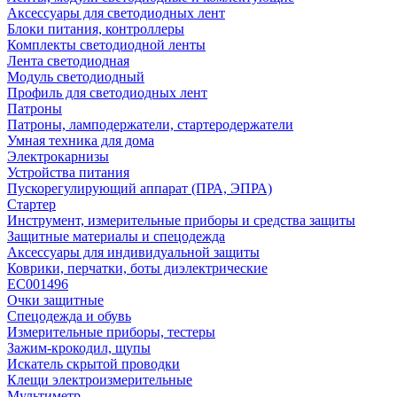
Аксессуары для светодиодных лент
Блоки питания, контроллеры
Комплекты светодиодной ленты
Лента светодиодная
Модуль светодиодный
Профиль для светодиодных лент
Патроны
Патроны, ламподержатели, стартеродержатели
Умная техника для дома
Электрокарнизы
Устройства питания
Пускорегулирующий аппарат (ПРА, ЭПРА)
Стартер
Инструмент, измерительные приборы и средства защиты
Защитные материалы и спецодежда
Аксессуары для индивидуальной защиты
Коврики, перчатки, боты диэлектрические
EC001496
Очки защитные
Спецодежда и обувь
Измерительные приборы, тестеры
Зажим-крокодил, щупы
Искатель скрытой проводки
Клещи электроизмерительные
Мультиметр