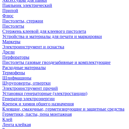
Аксессуары для пайки
Паяльник электрический
Припой
Флюс
Пистолеты, стержни
Пистолеты
Стержень клеевой для клеевого пистолета
Устройства и материалы для печати и маркировки
Маркеры
Электроинструмент и оснастка
Дрели
Перфораторы
Пистолеты газовые гвоздезабивные и комплектующие
Расходные материалы
Термофены
Шлифмашины
Шуруповерты, отвертки
Электроинструмент прочий
Установки генераторные (электростанции)
Генератор электроэнергии
Крепеж и химия общего назначения
Клеящие, смазочные, герметизирующие и защитные средства
Герметики, пасты, пена монтажная
Клей
Лента клейкая