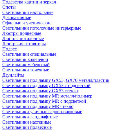
Подсветка картин и зеркал
Споты
Светильники настольные
Декоративные
Офисные и ученические
Светильники потолочные интерьерные
Люстры подвесные
Люстры потолочные
Люстры-вентиляторы
Подвес
Светильники специальные
Светильник кольцевой
Светильник мебельный
Светильники точечные
Даунлайты
Светильники под лампу GX53, GX70 металл/пластик
Светильники под лампу GX53 с подсветкой
Светильники под лампу GX53 стекло
Светильники под лампу MR металл/полимер
Светильники под лампу MR с подсветкой
Светильники под лампу MR стекло
Светильники уличные садово-парковые
Светильники ландшафтные
Светильники настенные
Светильники подвесные