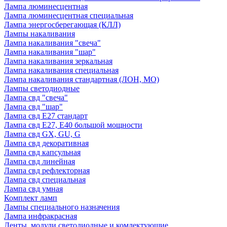
Лампа люминесцентная
Лампа люминесцентная специальная
Лампа энергосберегающая (КЛЛ)
Лампы накаливания
Лампа накаливания "свеча"
Лампа накаливания "шар"
Лампа накаливания зеркальная
Лампа накаливания специальная
Лампа накаливания стандартная (ЛОН, МО)
Лампы светодиодные
Лампа свд "свеча"
Лампа свд "шар"
Лампа свд E27 стандарт
Лампа свд E27, Е40 большой мощности
Лампа свд GX, GU, G
Лампа свд декоративная
Лампа свд капсульная
Лампа свд линейная
Лампа свд рефлекторная
Лампа свд специальная
Лампа свд умная
Комплект ламп
Лампы специального назначения
Лампа инфракрасная
Ленты, модули светодиодные и комлектующие