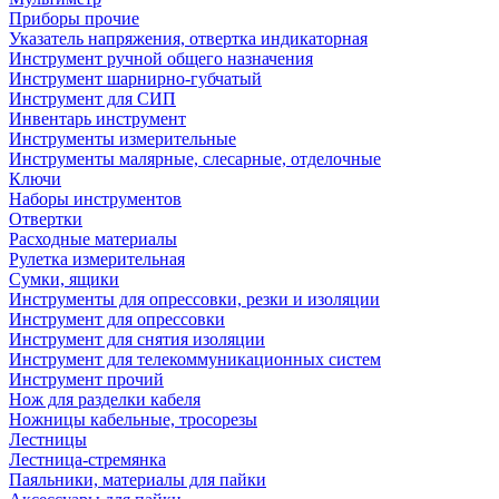
Приборы прочие
Указатель напряжения, отвертка индикаторная
Инструмент ручной общего назначения
Инструмент шарнирно-губчатый
Инструмент для СИП
Инвентарь инструмент
Инструменты измерительные
Инструменты малярные, слесарные, отделочные
Ключи
Наборы инструментов
Отвертки
Расходные материалы
Рулетка измерительная
Сумки, ящики
Инструменты для опрессовки, резки и изоляции
Инструмент для опрессовки
Инструмент для снятия изоляции
Инструмент для телекоммуникационных систем
Инструмент прочий
Нож для разделки кабеля
Ножницы кабельные, тросорезы
Лестницы
Лестница-стремянка
Паяльники, материалы для пайки