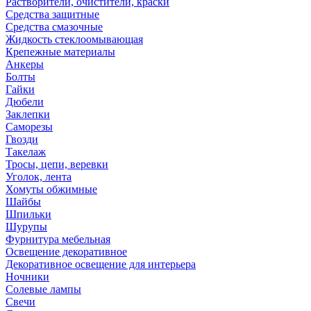
Растворители, очистители, краски
Средства защитные
Средства смазочные
Жидкость стеклоомывающая
Крепежные материалы
Анкеры
Болты
Гайки
Дюбели
Заклепки
Саморезы
Гвозди
Такелаж
Тросы, цепи, веревки
Уголок, лента
Хомуты обжимные
Шайбы
Шпильки
Шурупы
Фурнитура мебельная
Освещение декоративное
Декоративное освещение для интерьера
Ночники
Солевые лампы
Свечи