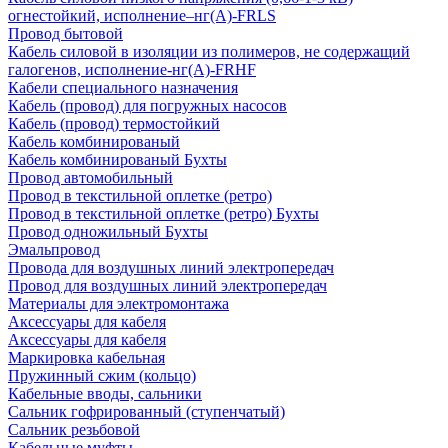
огнестойкий, исполнение–нг(А)-FRLS
Провод бытовой
Кабель силовой в изоляции из полимеров, не содержащий
галогенов, исполнение-нг(А)-FRHF
Кабели специального назначения
Кабель (провод) для погружных насосов
Кабель (провод) термостойкий
Кабель комбинированый
Кабель комбинированый Бухты
Провод автомобильный
Провод в текстильной оплетке (ретро)
Провод в текстильной оплетке (ретро) Бухты
Провод одножильный Бухты
Эмальпровод
Провода для воздушных линий электропередач
Провод для воздушных линий электропередач
Материалы для электромонтажа
Аксессуары для кабеля
Аксессуары для кабеля
Маркировка кабельная
Пружинный сжим (кольцо)
Кабельные вводы, сальники
Сальник гофрированный (ступенчатый)
Сальник резьбовой
Кабельные муфты