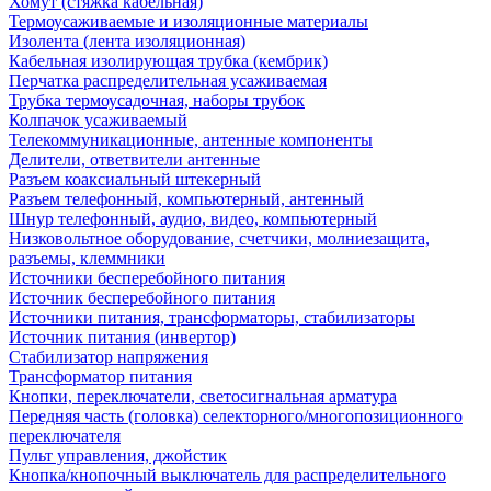
Хомут (стяжка кабельная)
Термоусаживаемые и изоляционные материалы
Изолента (лента изоляционная)
Кабельная изолирующая трубка (кембрик)
Перчатка распределительная усаживаемая
Трубка термоусадочная, наборы трубок
Колпачок усаживаемый
Телекоммуникационные, антенные компоненты
Делители, ответвители антенные
Разъем коаксиальный штекерный
Разъем телефонный, компьютерный, антенный
Шнур телефонный, аудио, видео, компьютерный
Низковольтное оборудование, счетчики, молниезащита,
разъемы, клеммники
Источники бесперебойного питания
Источник бесперебойного питания
Источники питания, трансформаторы, стабилизаторы
Источник питания (инвертор)
Стабилизатор напряжения
Трансформатор питания
Кнопки, переключатели, светосигнальная арматура
Передняя часть (головка) селекторного/многопозиционного
переключателя
Пульт управления, джойстик
Кнопка/кнопочный выключатель для распределительного