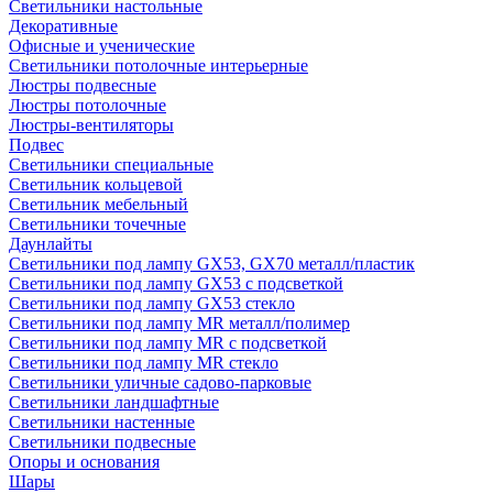
Светильники настольные
Декоративные
Офисные и ученические
Светильники потолочные интерьерные
Люстры подвесные
Люстры потолочные
Люстры-вентиляторы
Подвес
Светильники специальные
Светильник кольцевой
Светильник мебельный
Светильники точечные
Даунлайты
Светильники под лампу GX53, GX70 металл/пластик
Светильники под лампу GX53 с подсветкой
Светильники под лампу GX53 стекло
Светильники под лампу MR металл/полимер
Светильники под лампу MR с подсветкой
Светильники под лампу MR стекло
Светильники уличные садово-парковые
Светильники ландшафтные
Светильники настенные
Светильники подвесные
Опоры и основания
Шары