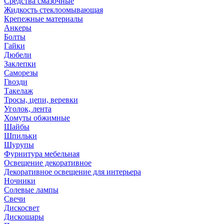
Средства смазочные
Жидкость стеклоомывающая
Крепежные материалы
Анкеры
Болты
Гайки
Дюбели
Заклепки
Саморезы
Гвозди
Такелаж
Тросы, цепи, веревки
Уголок, лента
Хомуты обжимные
Шайбы
Шпильки
Шурупы
Фурнитура мебельная
Освещение декоративное
Декоративное освещение для интерьера
Ночники
Солевые лампы
Свечи
Дискосвет
Дискошары