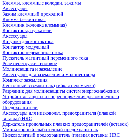
Клеммы, клеммные колодки, зажимы
Аксессуары
Зажим клеммный проходной
Клемма безвинтовая
Клеммник (колодка клеммная)
Контакторы, пускатели
Аксессуары
Катушка для контактора
Контактор модульный
Контактор переменного тока
Пускатель магнитный переменного тока
Реле перегрузки тепловое
Молниезащита и заземление
Аксессуары для заземления и молниеотвода
Комплект заземления
Ленточный заземлитель (гибкая перемычка)
Разрядник для молниезащиты систем энергоснабжения
Устройство защиты от перенапряжения для оконечного
оборудования
Предохранители
Аксессуары для низковольт. предохранителя (плавкой
вставки) HRC
Держатель продольных плавких предохранителей (вставок)
Миниатюрный слаботочный предохранитель
Низковольтный предохранитель (плавкая вставка) HRC