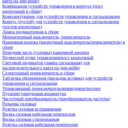
щита на дин-рейку
Комбинация устройств управления в корпусе (пост
кнопочный в сборе)
Комплектующие для устройств управления и сигнализации
Корпус (пустой) для устройств управления и сигнализации
(постов кнопочных)
Лампа индикаторная в сборе
Миниатюрный выключатель, переключатель
Нажимная кнопка (кнопочный выключатель/переключатель) в
сборе
Передняя часть (головка) нажимной кнопки
Подвесной пульт управления/пост кнопочный
Световой индикатор (лампа сигнальная) для
распределительного щита на дин-рейку
Селекторный переключатель в сборе
Табличка обозначения (шильдик-вставка) для устройств
управления и сигнализации
Управляющий переключатель/командоконтроллер
Пускорегулирующая аппаратура
Частотный преобразователь (преобразователь частоты)
Разъемы силовые
Розетка силовая встраиваемая
Вилка силовая кабельная переносная
Вилка силовая стационарная
Розетка силовая кабельная переносная