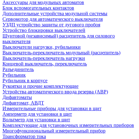
Аксессуары для модульных автоматов
Блок вспомогательных контактов
Дополнительные устройства модульной системы
Сервомотор для автоматического выключателя
УЗДП устройство защиты от дугового пробоя
Устройство блокировки выключателей
Шунтовой (независимый) расцепитель для силового
выключателя
Выключатели нагрузки, рубильники
Выключатель-переключатель модульный (расцепитель)
Выключатель-переключатель нагрузки
Концевой выключатель, переключатель
Разъединитель
Рубильник
Рубильник в корпусе
Рукоятки и прочие комплектующие
Устройства автоматического ввода резерва (АВР)
Дифавтоматы
Дифавтомат, АВДТ
Измерительные приборы для установки в щит
Амперметр для установки в щит
Вольтметр для установки в щит
Комплектующие для установочных измерительных приборов
Многофункциональный измерительный прибор
Трансформатор тока