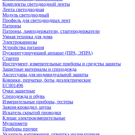
Комплекты светодиодной ленты
Лента светодиодная
Модуль светодиодный
Профиль для светодиодных лент
Патроны
Патроны, ламподержатели, стартеродержатели
Умная техника для дома
Электрокарнизы
Устройства питания
Пускорегулирующий аппарат (ПРА, ЭПРА)
Стартер
Инструмент, измерительные приборы и средства защиты
Защитные материалы и спецодежда
Аксессуары для индивидуальной защиты
Коврики, перчатки, боты диэлектрические
EC001496
Очки защитные
Спецодежда и обувь
Измерительные приборы, тестеры
Зажим-крокодил, щупы
Искатель скрытой проводки
Клещи электроизмерительные
Мультиметр
Приборы прочие
Указатель напряжения, отвертка индикаторная