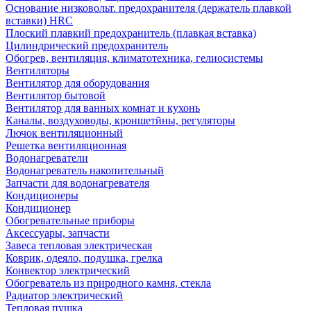
Основание низковольт. предохранителя (держатель плавкой
вставки) HRC
Плоский плавкий предохранитель (плавкая вставка)
Цилиндрический предохранитель
Обогрев, вентиляция, климатотехника, гелиосистемы
Вентиляторы
Вентилятор для оборудования
Вентилятор бытовой
Вентилятор для ванных комнат и кухонь
Каналы, воздуховоды, кроншетйны, регуляторы
Лючок вентиляционный
Решетка вентиляционная
Водонагреватели
Водонагреватель накопительный
Запчасти для водонагревателя
Кондиционеры
Кондиционер
Обогревательные приборы
Аксессуары, запчасти
Завеса тепловая электрическая
Коврик, одеяло, подушка, грелка
Конвектор электрический
Обогреватель из природного камня, стекла
Радиатор электрический
Тепловая пушка