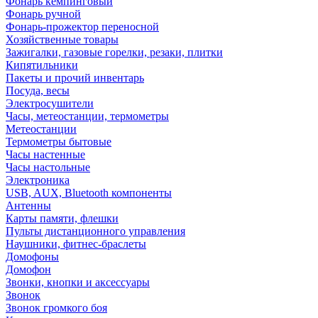
Фонарь кемпинговый
Фонарь ручной
Фонарь-прожектор переносной
Хозяйственные товары
Зажигалки, газовые горелки, резаки, плитки
Кипятильники
Пакеты и прочий инвентарь
Посуда, весы
Электросушители
Часы, метеостанции, термометры
Метеостанции
Термометры бытовые
Часы настенные
Часы настольные
Электроника
USB, AUX, Bluetooth компоненты
Антенны
Карты памяти, флешки
Пульты дистанционного управления
Наушники, фитнес-браслеты
Домофоны
Домофон
Звонки, кнопки и аксессуары
Звонок
Звонок громкого боя