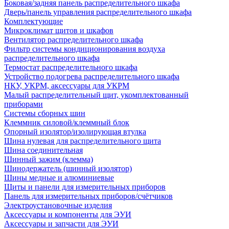
Боковая/задняя панель распределительного шкафа
Дверь/панель управления распределительного шкафа
Комплектующие
Микроклимат щитов и шкафов
Вентилятор распределительного шкафа
Фильтр системы кондиционирования воздуха
распределительного шкафа
Термостат распределительного шкафа
Устройство подогрева распределительного шкафа
НКУ, УКРМ, аксессуары для УКРМ
Малый распределительный щит, укомплектованный
приборами
Системы сборных шин
Клеммник силовой/клеммный блок
Опорный изолятор/изолирующая втулка
Шина нулевая для распределительного щита
Шина соединительная
Шинный зажим (клемма)
Шинодержатель (шинный изолятор)
Шины медные и алюминиевые
Щиты и панели для измерительных приборов
Панель для измерительных приборов/счётчиков
Электроустановочные изделия
Аксессуары и компоненты для ЭУИ
Аксессуары и запчасти для ЭУИ