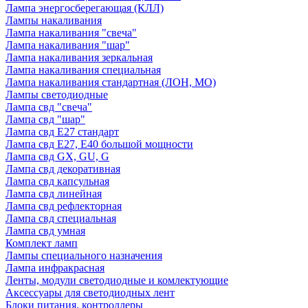
Лампа энергосберегающая (КЛЛ)
Лампы накаливания
Лампа накаливания "свеча"
Лампа накаливания "шар"
Лампа накаливания зеркальная
Лампа накаливания специальная
Лампа накаливания стандартная (ЛОН, МО)
Лампы светодиодные
Лампа свд "свеча"
Лампа свд "шар"
Лампа свд E27 стандарт
Лампа свд E27, Е40 большой мощности
Лампа свд GX, GU, G
Лампа свд декоративная
Лампа свд капсульная
Лампа свд линейная
Лампа свд рефлекторная
Лампа свд специальная
Лампа свд умная
Комплект ламп
Лампы специального назначения
Лампа инфракрасная
Ленты, модули светодиодные и комлектующие
Аксессуары для светодиодных лент
Блоки питания, контроллеры