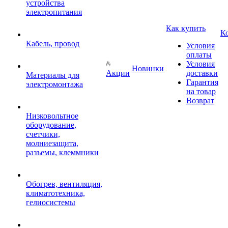
устройства
электропитания
Как купить
К
Кабель, провод
Условия
оплаты
Условия
Новинки
Акции
доставки
Материалы для
Гарантия
электромонтажа
на товар
Возврат
Низковольтное
оборудование,
счетчики,
молниезащита,
разъемы, клеммники
Обогрев, вентиляция,
климатотехника,
гелиосистемы