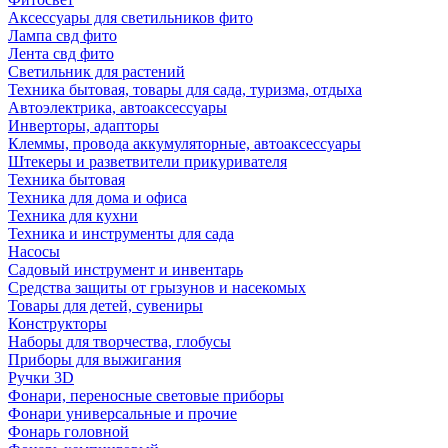
Аксессуары для светильников фито
Лампа свд фито
Лента свд фито
Светильник для растений
Техника бытовая, товары для сада, туризма, отдыха
Автоэлектрика, автоаксессуары
Инверторы, адапторы
Клеммы, провода аккумуляторные, автоаксессуары
Штекеры и разветвители прикуривателя
Техника бытовая
Техника для дома и офиса
Техника для кухни
Техника и инструменты для сада
Насосы
Садовый инструмент и инвентарь
Средства защиты от грызунов и насекомых
Товары для детей, сувениры
Конструкторы
Наборы для творчества, глобусы
Приборы для выжигания
Ручки 3D
Фонари, переносные световые приборы
Фонари универсальные и прочие
Фонарь головной