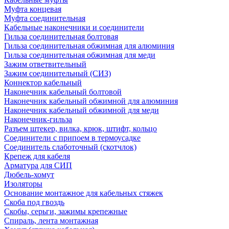
Муфта концевая
Муфта соединительная
Кабельные наконечники и соединители
Гильза соединительная болтовая
Гильза соединительная обжимная для алюминия
Гильза соединительная обжимная для меди
Зажим ответвительный
Зажим соединительный (СИЗ)
Коннектор кабельный
Наконечник кабельный болтовой
Наконечник кабельный обжимной для алюминия
Наконечник кабельный обжимной для меди
Наконечник-гильза
Разъем штекер, вилка, крюк, штифт, кольцо
Соединители с припоем в термоусадке
Соединитель слаботочный (скотчлок)
Крепеж для кабеля
Арматура для СИП
Дюбель-хомут
Изоляторы
Основание монтажное для кабельных стяжек
Скоба под гвоздь
Скобы, серьги, зажимы крепежные
Спираль, лента монтажная