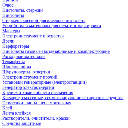
Флюс
Пистолеты, стержни
Пистолеты
Стержень клеевой для клеевого пистолета
Устройства и материалы для печати и маркировки
Маркеры
Электроинструмент и оснастка
Дрели
Перфораторы
Пистолеты газовые гвоздезабивные и комплектующие
Расходные материалы
Термофены
Шлифмашины
Шуруповерты, отвертки
Электроинструмент прочий
Установки генераторные (электростанции)
Генератор электроэнергии
Крепеж и химия общего назначения
Клеящие, смазочные, герметизирующие и защитные средства
Герметики, пасты, пена монтажная
Клей
Лента клейкая
Растворители, очистители, краски
Средства защитные