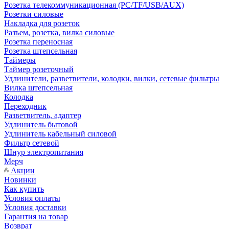
Розетка телекоммуникационная (PC/TF/USB/AUX)
Розетки силовые
Накладка для розеток
Разъем, розетка, вилка силовые
Розетка переносная
Розетка штепсельная
Таймеры
Таймер розеточный
Удлинители, разветвители, колодки, вилки, сетевые фильтры
Вилка штепсельная
Колодка
Переходник
Разветвитель, адаптер
Удлинитель бытовой
Удлинитель кабельный силовой
Фильтр сетевой
Шнур электропитания
Мерч
Акции
Новинки
Как купить
Условия оплаты
Условия доставки
Гарантия на товар
Возврат