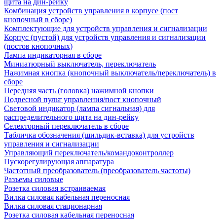
щита на дин-рейку
Комбинация устройств управления в корпусе (пост
кнопочный в сборе)
Комплектующие для устройств управления и сигнализации
Корпус (пустой) для устройств управления и сигнализации
(постов кнопочных)
Лампа индикаторная в сборе
Миниатюрный выключатель, переключатель
Нажимная кнопка (кнопочный выключатель/переключатель) в
сборе
Передняя часть (головка) нажимной кнопки
Подвесной пульт управления/пост кнопочный
Световой индикатор (лампа сигнальная) для
распределительного щита на дин-рейку
Селекторный переключатель в сборе
Табличка обозначения (шильдик-вставка) для устройств
управления и сигнализации
Управляющий переключатель/командоконтроллер
Пускорегулирующая аппаратура
Частотный преобразователь (преобразователь частоты)
Разъемы силовые
Розетка силовая встраиваемая
Вилка силовая кабельная переносная
Вилка силовая стационарная
Розетка силовая кабельная переносная