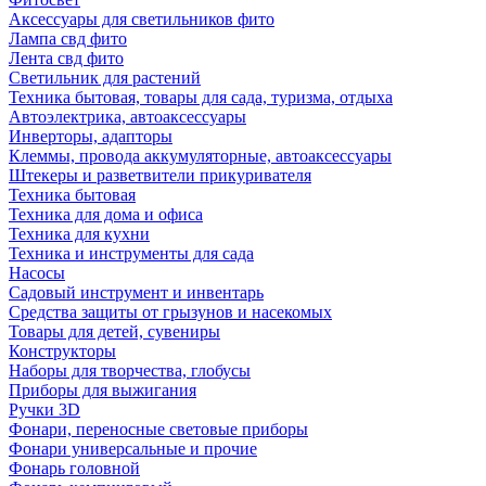
Аксессуары для светильников фито
Лампа свд фито
Лента свд фито
Светильник для растений
Техника бытовая, товары для сада, туризма, отдыха
Автоэлектрика, автоаксессуары
Инверторы, адапторы
Клеммы, провода аккумуляторные, автоаксессуары
Штекеры и разветвители прикуривателя
Техника бытовая
Техника для дома и офиса
Техника для кухни
Техника и инструменты для сада
Насосы
Садовый инструмент и инвентарь
Средства защиты от грызунов и насекомых
Товары для детей, сувениры
Конструкторы
Наборы для творчества, глобусы
Приборы для выжигания
Ручки 3D
Фонари, переносные световые приборы
Фонари универсальные и прочие
Фонарь головной