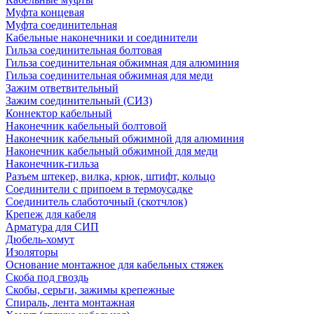
Муфта концевая
Муфта соединительная
Кабельные наконечники и соединители
Гильза соединительная болтовая
Гильза соединительная обжимная для алюминия
Гильза соединительная обжимная для меди
Зажим ответвительный
Зажим соединительный (СИЗ)
Коннектор кабельный
Наконечник кабельный болтовой
Наконечник кабельный обжимной для алюминия
Наконечник кабельный обжимной для меди
Наконечник-гильза
Разъем штекер, вилка, крюк, штифт, кольцо
Соединители с припоем в термоусадке
Соединитель слаботочный (скотчлок)
Крепеж для кабеля
Арматура для СИП
Дюбель-хомут
Изоляторы
Основание монтажное для кабельных стяжек
Скоба под гвоздь
Скобы, серьги, зажимы крепежные
Спираль, лента монтажная