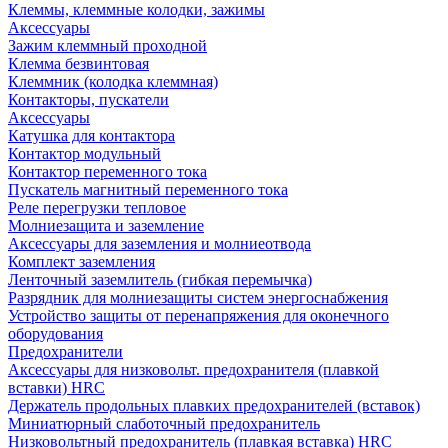
Клеммы, клеммные колодки, зажимы
Аксессуары
Зажим клеммный проходной
Клемма безвинтовая
Клеммник (колодка клеммная)
Контакторы, пускатели
Аксессуары
Катушка для контактора
Контактор модульный
Контактор переменного тока
Пускатель магнитный переменного тока
Реле перегрузки тепловое
Молниезащита и заземление
Аксессуары для заземления и молниеотвода
Комплект заземления
Ленточный заземлитель (гибкая перемычка)
Разрядник для молниезащиты систем энергоснабжения
Устройство защиты от перенапряжения для оконечного
оборудования
Предохранители
Аксессуары для низковольт. предохранителя (плавкой
вставки) HRC
Держатель продольных плавких предохранителей (вставок)
Миниатюрный слаботочный предохранитель
Низковольтный предохранитель (плавкая вставка) HRC