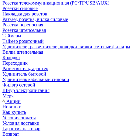
Розетка телекоммуникационная (PC/TF/USB/AUX)
Розетки силовые
Накладка для розеток
Разъем, розетка, вилка силовые
Розетка переносная
Розетка штепсельная
Таймеры
Таймер розеточный
Удлинители, разветвители, колодки, вилки, сетевые фильтры
Вилка штепсельная
Колодка
Переходник
Разветвитель, адаптер
Удлинитель бытовой
Удлинитель кабельный силовой
Фильтр сетевой
Шнур электропитания
Мерч
Акции
Новинки
Как купить
Условия оплаты
Условия доставки
Гарантия на товар
Возврат