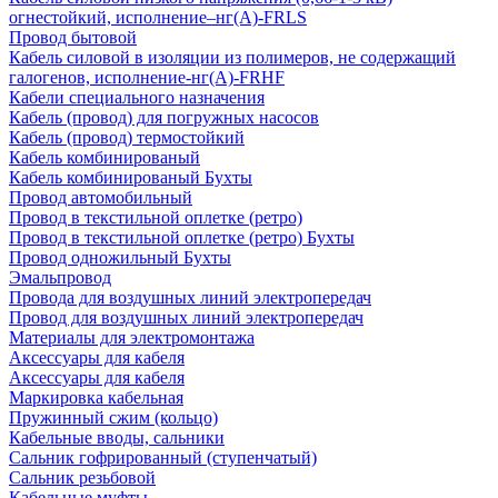
огнестойкий, исполнение–нг(А)-FRLS
Провод бытовой
Кабель силовой в изоляции из полимеров, не содержащий
галогенов, исполнение-нг(А)-FRHF
Кабели специального назначения
Кабель (провод) для погружных насосов
Кабель (провод) термостойкий
Кабель комбинированый
Кабель комбинированый Бухты
Провод автомобильный
Провод в текстильной оплетке (ретро)
Провод в текстильной оплетке (ретро) Бухты
Провод одножильный Бухты
Эмальпровод
Провода для воздушных линий электропередач
Провод для воздушных линий электропередач
Материалы для электромонтажа
Аксессуары для кабеля
Аксессуары для кабеля
Маркировка кабельная
Пружинный сжим (кольцо)
Кабельные вводы, сальники
Сальник гофрированный (ступенчатый)
Сальник резьбовой
Кабельные муфты