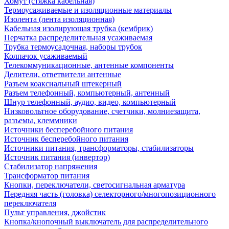
Хомут (стяжка кабельная)
Термоусаживаемые и изоляционные материалы
Изолента (лента изоляционная)
Кабельная изолирующая трубка (кембрик)
Перчатка распределительная усаживаемая
Трубка термоусадочная, наборы трубок
Колпачок усаживаемый
Телекоммуникационные, антенные компоненты
Делители, ответвители антенные
Разъем коаксиальный штекерный
Разъем телефонный, компьютерный, антенный
Шнур телефонный, аудио, видео, компьютерный
Низковольтное оборудование, счетчики, молниезащита,
разъемы, клеммники
Источники бесперебойного питания
Источник бесперебойного питания
Источники питания, трансформаторы, стабилизаторы
Источник питания (инвертор)
Стабилизатор напряжения
Трансформатор питания
Кнопки, переключатели, светосигнальная арматура
Передняя часть (головка) селекторного/многопозиционного
переключателя
Пульт управления, джойстик
Кнопка/кнопочный выключатель для распределительного