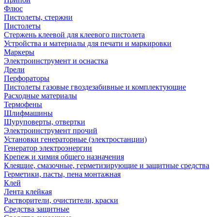
Флюс
Пистолеты, стержни
Пистолеты
Стержень клеевой для клеевого пистолета
Устройства и материалы для печати и маркировки
Маркеры
Электроинструмент и оснастка
Дрели
Перфораторы
Пистолеты газовые гвоздезабивные и комплектующие
Расходные материалы
Термофены
Шлифмашины
Шуруповерты, отвертки
Электроинструмент прочий
Установки генераторные (электростанции)
Генератор электроэнергии
Крепеж и химия общего назначения
Клеящие, смазочные, герметизирующие и защитные средства
Герметики, пасты, пена монтажная
Клей
Лента клейкая
Растворители, очистители, краски
Средства защитные