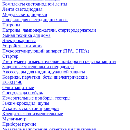
Комплекты светодиодной ленты
Лента светодиодная
Модуль светодиодный
Профиль для светодиодных лент
Патроны
Патроны, ламподержатели, стартеродержатели
Умная техника для дома
Электрокарнизы
Устройства питания
Пускорегулирующий аппарат (ПРА, ЭПРА)
Стартер
Инструмент, измерительные приборы и средства защиты
Защитные материалы и спецодежда
Аксессуары для индивидуальной защиты
Коврики, перчатки, боты диэлектрические
EC001496
Очки защитные
Спецодежда и обувь
Измерительные приборы, тестеры
Зажим-крокодил, щупы
Искатель скрытой проводки
Клещи электроизмерительные
Мультиметр
Приборы прочие
Указатель напряжения, отвертка индикаторная