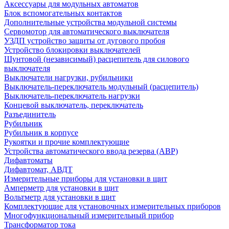
Аксессуары для модульных автоматов
Блок вспомогательных контактов
Дополнительные устройства модульной системы
Сервомотор для автоматического выключателя
УЗДП устройство защиты от дугового пробоя
Устройство блокировки выключателей
Шунтовой (независимый) расцепитель для силового
выключателя
Выключатели нагрузки, рубильники
Выключатель-переключатель модульный (расцепитель)
Выключатель-переключатель нагрузки
Концевой выключатель, переключатель
Разъединитель
Рубильник
Рубильник в корпусе
Рукоятки и прочие комплектующие
Устройства автоматического ввода резерва (АВР)
Дифавтоматы
Дифавтомат, АВДТ
Измерительные приборы для установки в щит
Амперметр для установки в щит
Вольтметр для установки в щит
Комплектующие для установочных измерительных приборов
Многофункциональный измерительный прибор
Трансформатор тока