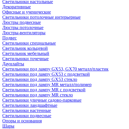
Светильники настольные
Декоративные
Офисные и ученические
Светильники потолочные интерьерные
Люстры подвесные
Люстры потолочные
Люстры-вентиляторы
Подвес
Светильники специальные
Светильник кольцевой
Светильник мебельный
Светильники точечные
Даунлайты
Светильники под лампу GX53, GX70 металл/пластик
Светильники под лампу GX53 с подсветкой
Светильники под лампу GX53 стекло
Светильники под лампу MR металл/полимер
Светильники под лампу MR с подсветкой
Светильники под лампу MR стекло
Светильники уличные садово-парковые
Светильники ландшафтные
Светильники настенные
Светильники подвесные
Опоры и основания
Шары