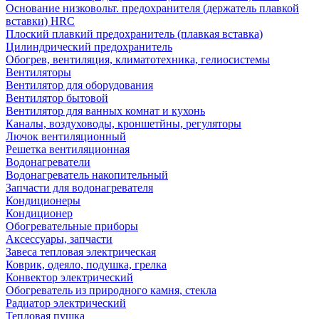
Основание низковольт. предохранителя (держатель плавкой
вставки) HRC
Плоский плавкий предохранитель (плавкая вставка)
Цилиндрический предохранитель
Обогрев, вентиляция, климатотехника, гелиосистемы
Вентиляторы
Вентилятор для оборудования
Вентилятор бытовой
Вентилятор для ванных комнат и кухонь
Каналы, воздуховоды, кроншетйны, регуляторы
Лючок вентиляционный
Решетка вентиляционная
Водонагреватели
Водонагреватель накопительный
Запчасти для водонагревателя
Кондиционеры
Кондиционер
Обогревательные приборы
Аксессуары, запчасти
Завеса тепловая электрическая
Коврик, одеяло, подушка, грелка
Конвектор электрический
Обогреватель из природного камня, стекла
Радиатор электрический
Тепловая пушка