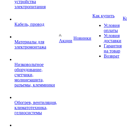
устройства
электропитания
Как купить
К
Кабель, провод
Условия
оплаты
Условия
Новинки
Акции
доставки
Материалы для
Гарантия
электромонтажа
на товар
Возврат
Низковольтное
оборудование,
счетчики,
молниезащита,
разъемы, клеммники
Обогрев, вентиляция,
климатотехника,
гелиосистемы