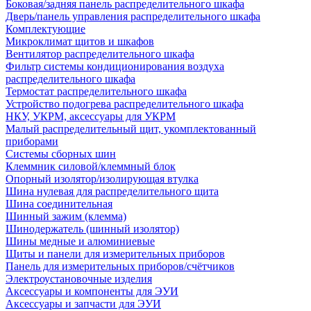
Боковая/задняя панель распределительного шкафа
Дверь/панель управления распределительного шкафа
Комплектующие
Микроклимат щитов и шкафов
Вентилятор распределительного шкафа
Фильтр системы кондиционирования воздуха
распределительного шкафа
Термостат распределительного шкафа
Устройство подогрева распределительного шкафа
НКУ, УКРМ, аксессуары для УКРМ
Малый распределительный щит, укомплектованный
приборами
Системы сборных шин
Клеммник силовой/клеммный блок
Опорный изолятор/изолирующая втулка
Шина нулевая для распределительного щита
Шина соединительная
Шинный зажим (клемма)
Шинодержатель (шинный изолятор)
Шины медные и алюминиевые
Щиты и панели для измерительных приборов
Панель для измерительных приборов/счётчиков
Электроустановочные изделия
Аксессуары и компоненты для ЭУИ
Аксессуары и запчасти для ЭУИ