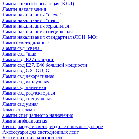
Лампа энергосберегающая (КЛЛ)
Лампы накаливания
Лампа накаливания "свеча"
Лампа накаливания "шар"
Лампа накаливания зеркальная
Лампа накаливания специальная
Лампа накаливания стандартная (ЛОН, МО)
Лампы светодиодные
Лампа свд "свеча"
Лампа свд "шар"
Лампа свд E27 стандарт
Лампа свд E27, Е40 большой мощности
Лампа свд GX, GU, G
Лампа свд декоративная
Лампа свд капсульная
Лампа свд линейная
Лампа свд рефлекторная
Лампа свд специальная
Лампа свд умная
Комплект ламп
Лампы специального назначения
Лампа инфракрасная
Ленты, модули светодиодные и комлектующие
Аксессуары для светодиодных лент
Блоки питания, контроллеры