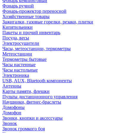
Фонарь кемпинговый
Фонарь ручной
Фонарь-прожектор переносной
Хозяйственные товары
Зажигалки, газовые горелки, резаки, плитки
Кипятильники
Пакеты и прочий инвентарь
Посуда, весы
Электросушители
Часы, метеостанции, термометры
Метеостанции
Термометры бытовые
Часы настенные
Часы настольные
Электроника
USB, AUX, Bluetooth компоненты
Антенны
Карты памяти, флешки
Пульты дистанционного управления
Наушники, фитнес-браслеты
Домофоны
Домофон
Звонки, кнопки и аксессуары
Звонок
Звонок громкого боя