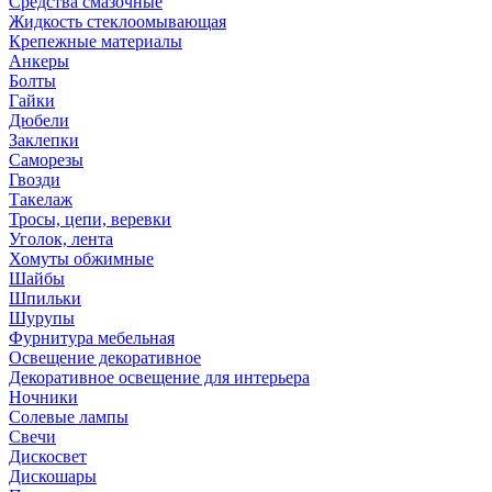
Средства смазочные
Жидкость стеклоомывающая
Крепежные материалы
Анкеры
Болты
Гайки
Дюбели
Заклепки
Саморезы
Гвозди
Такелаж
Тросы, цепи, веревки
Уголок, лента
Хомуты обжимные
Шайбы
Шпильки
Шурупы
Фурнитура мебельная
Освещение декоративное
Декоративное освещение для интерьера
Ночники
Солевые лампы
Свечи
Дискосвет
Дискошары