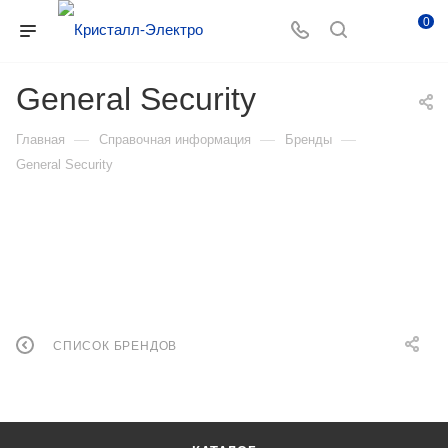
0
General Security
—
—
—
Главная
Справочная информация
Бренды
General Security
СПИСОК БРЕНДОВ