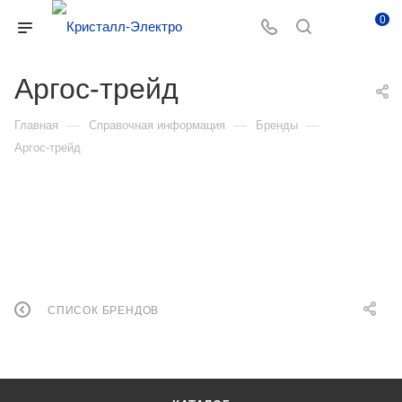
0
Аргос-трейд
—
—
—
Главная
Справочная информация
Бренды
Аргос-трейд
СПИСОК БРЕНДОВ