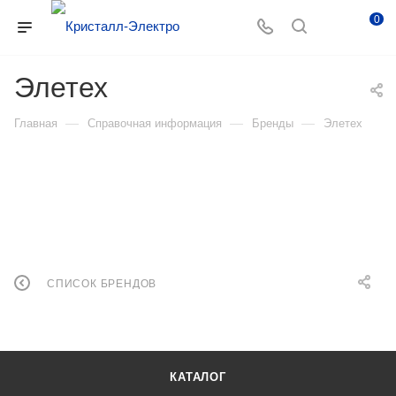
0
Элетех
—
—
—
Главная
Справочная информация
Бренды
Элетех
СПИСОК БРЕНДОВ
КАТАЛОГ