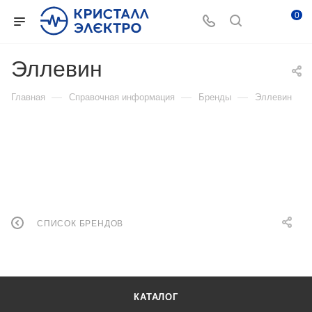
0
Эллевин
—
—
—
Главная
Справочная информация
Бренды
Эллевин
СПИСОК БРЕНДОВ
КАТАЛОГ