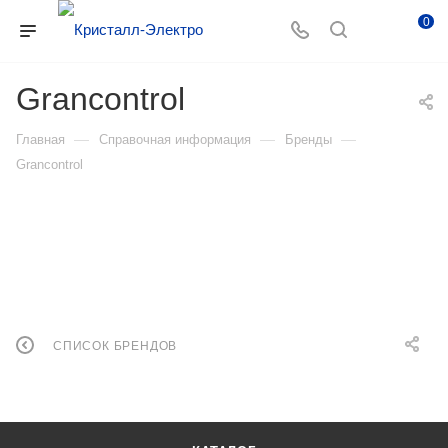
0
Grancontrol
—
—
—
Главная
Справочная информация
Бренды
Grancontrol
СПИСОК БРЕНДОВ