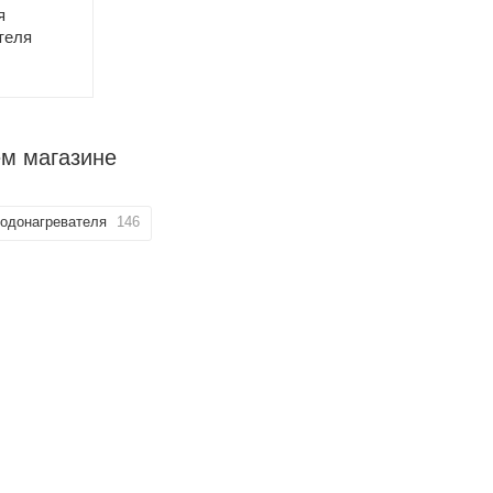
я
теля
ем магазине
водонагревателя
146