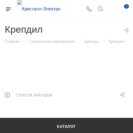
0
Крепдил
—
—
—
Главная
Справочная информация
Бренды
Крепдил
СПИСОК БРЕНДОВ
КАТАЛОГ