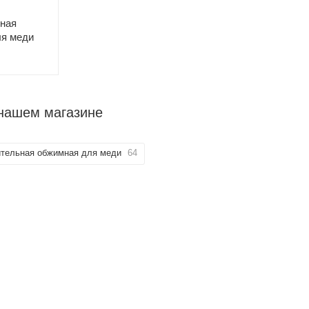
ная
ля меди
нашем магазине
ительная обжимная для меди
64