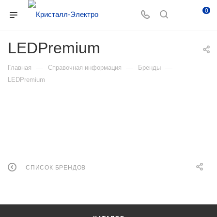
0
LEDPremium
—
—
—
Главная
Справочная информация
Бренды
LEDPremium
СПИСОК БРЕНДОВ