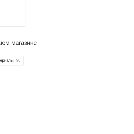
шем магазине
териалы
98