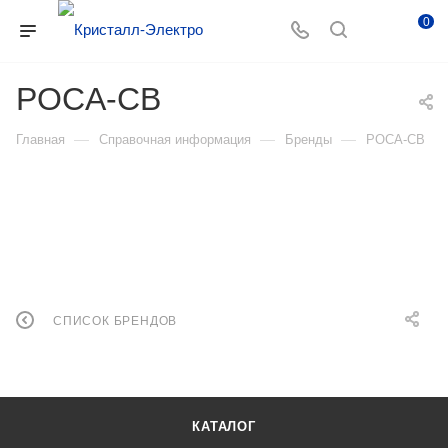
0
POCA-CB
—
—
—
Главная
Справочная информация
Бренды
POCA-CB
СПИСОК БРЕНДОВ
КАТАЛОГ