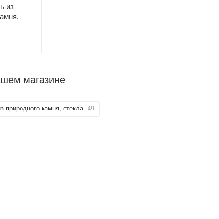
ь из
камня,
ашем магазине
з природного камня, стекла
49