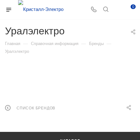
0
Уралэлектро
—
—
—
Главная
Справочная информация
Бренды
Уралэлектро
СПИСОК БРЕНДОВ