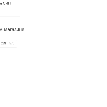
ля СИП
м магазине
я СИП
576